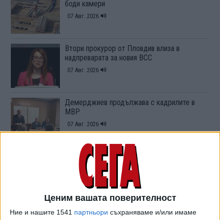
боди камери
07 Авг. 2026
Втори прокурор от Пловдив влиза в
надпреварата за новия ВСС
07 Авг. 2026
Демерджиев продължава с кадрилите в
МВР
07 Авг. 2026
ВОЙНАТА
Руски дрон удари стадион в Одеса
07 Авг. 2026
Ценим вашата поверителност
Ние и нашите 1541
партньори
съхраняваме и/или имаме