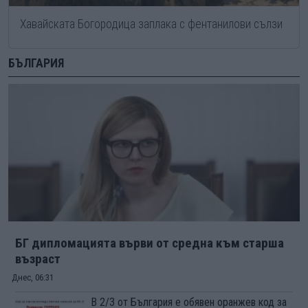
Хавайската Богородица заплака с фентанилови сълзи
БЪЛГАРИЯ
БГ дипломацията върви от средна към старша
възраст
Днес, 06:31
В 2/3 от България е обявен оранжев код за