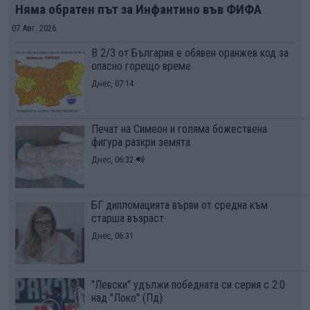
Няма обратен път за Инфантино във ФИФА
07 Авг. 2026
В 2/3 от България е обявен оранжев код за
опасно горещо време
Днес, 07:14
Печат на Симеон и голяма божествена
фигура разкри земята
Днес, 06:32
БГ дипломацията върви от средна към
старша възраст
Днес, 06:31
"Левски" удължи победната си серия с 2:0
над "Локо" (Пд)