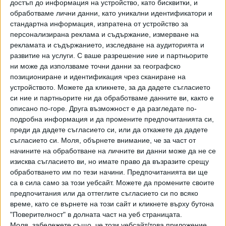
достъп до информация на устройство, като бисквитки, и
Русия се опита да убие германски
обработваме лични данни, като уникални идентификатори и
доставчик на дронове за Украйна
стандартна информация, изпратена от устройство за
06 Авг. 2026
персонализирана реклама и съдържание, измерване на
рекламата и съдържанието, изследване на аудиторията и
развитие на услуги.
С ваше разрешение ние и партньорите
Украйна използва все по-често роботи на
ни може да използваме точни данни за географско
фронта
позициониране и идентификация чрез сканиране на
устройството. Можете да кликнете, за да дадете съгласието
05 Авг. 2026
си ние и партньорите ни да обработваме данните ви, както е
описано по-горе. Друга възможност е да разгледате по-
подробна информация и да промените предпочитанията си,
Московска област бе подложена на най-
преди да дадете съгласието си, или да откажете да дадете
смъртоносната атака с дронове
съгласието си.
Моля, обърнете внимание, че за част от
04 Авг. 2026
начините на обработване на личните ви данни може да не се
изисква съгласието ви, но имате право да възразите срещу
обработването им по тези начини. Предпочитанията ви ще
ЧУЖБИНА
са в сила само за този уебсайт. Можете да промените своите
предпочитания или да оттеглите съгласието си по всяко
време, като се върнете на този сайт и кликнете върху бутона
"Поверителност" в долната част на уеб страницата.
Моля, забележете също, че този уебсайт/това приложение