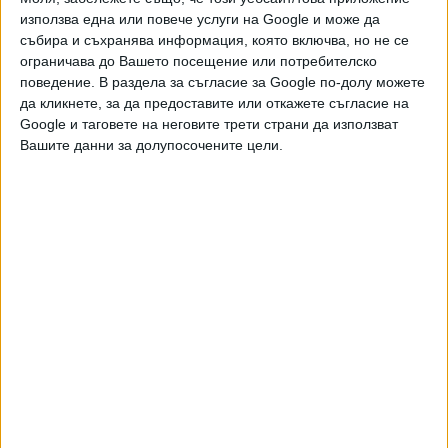
използва една или повече услуги на Google и може да
събира и съхранява информация, която включва, но не се
ограничава до Вашето посещение или потребителско
поведение. В раздела за съгласие за Google по-долу можете
да кликнете, за да предоставите или откажете съгласие на
Google и таговете на неговите трети страни да използват
Вашите данни за долупосочените цели.
Пентагонът разсекрети още 41 записа на НЛО
07 Авг. 2026
6 дрона прелетяха над военна база на
Бундесвера
07 Авг. 2026
Формира се „Ислямско НАТО“
07 Авг. 2026