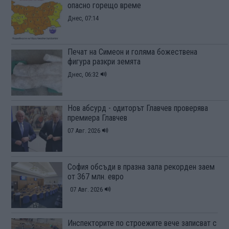
опасно горещо време
Днес, 07:14
Печат на Симеон и голяма божествена
фигура разкри земята
Днес, 06:32
Нов абсурд - одиторът Главчев проверява
премиера Главчев
07 Авг. 2026
София обсъди в празна зала рекорден заем
от 367 млн. евро
07 Авг. 2026
Инспекторите по строежите вече записват с