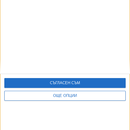
04 Авг. 2026
ЗДРАВЕ
Болниците ще канят на търг търговците на
нерегистрирани лекарства
05 Авг. 2026
ВМА пусна онлайн записване за прегледи по
НЗОК
04 Авг. 2026
СЪГЛАСЕН СЪМ
Здравното министерство проверява
ОЩЕ ОПЦИИ
финансите на "Пирогов"
03 Авг. 2026
Западнонилската треска може вече да