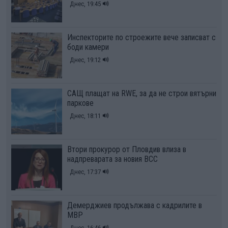
Днес, 19:45
Инспекторите по строежите вече записват с
боди камери
Днес, 19:12
САЩ плащат на RWE, за да не строи вятърни
паркове
Днес, 18:11
Втори прокурор от Пловдив влиза в
надпреварата за новия ВСС
Днес, 17:37
Демерджиев продължава с кадрилите в
МВР
Днес, 16:46