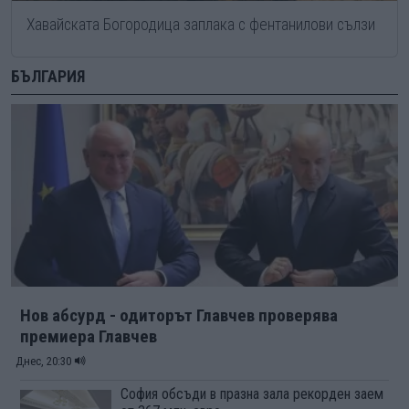
Хавайската Богородица заплака с фентанилови сълзи
БЪЛГАРИЯ
Нов абсурд - одиторът Главчев проверява
премиера Главчев
Днес, 20:30
София обсъди в празна зала рекорден заем