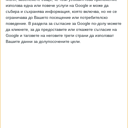
Русия се опита да убие германски
използва една или повече услуги на Google и може да
доставчик на дронове за Украйна
събира и съхранява информация, която включва, но не се
06 Авг. 2026
ограничава до Вашето посещение или потребителско
поведение. В раздела за съгласие за Google по-долу можете
да кликнете, за да предоставите или откажете съгласие на
Украйна използва все по-често роботи на
Google и таговете на неговите трети страни да използват
фронта
Вашите данни за долупосочените цели.
05 Авг. 2026
Московска област бе подложена на най-
смъртоносната атака с дронове
04 Авг. 2026
ЧУЖБИНА