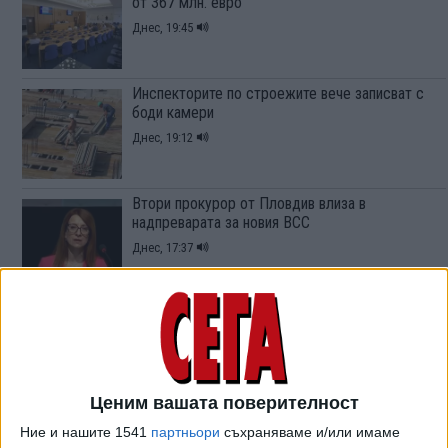
от 367 млн. евро
Днес, 19:45
Инспекторите по строежите вече записват с
боди камери
Днес, 19:12
Втори прокурор от Пловдив влиза в
надпреварата за новия ВСС
Днес, 17:37
Демерджиев продължава с кадрилите в
МВР
Днес, 16:46
Ценим вашата поверителност
Съдия разкри зловещи подробности от
Ние и нашите 1541
партньори
съхраняваме и/или имаме
гаврите на непълнолетните в Пловдив