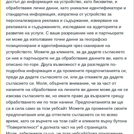
достъп до информация на устройство, като бисквитки, и
Днес, 15:30
Обновена
обработваме лични данни, като уникални идентификатори и
стандартна информация, изпратена от устройство за
персонализирана реклама и съдържание, измерване на
рекламата и съдържанието, изследване на аудиторията и
Шефът на ДПС-Бургас се предаде на
полицията
развитие на услуги.
С ваше разрешение ние и партньорите
ни може да използваме точни данни за географско
Днес, 14:30
Обновена
позициониране и идентификация чрез сканиране на
устройството. Можете да кликнете, за да дадете съгласието
си ние и партньорите ни да обработваме данните ви, както е
Жена загина, блъсната от влака София-
описано по-горе. Друга възможност е да разгледате по-
Варна
подробна информация и да промените предпочитанията си,
Днес, 14:09
преди да дадете съгласието си, или да откажете да дадете
съгласието си.
Моля, обърнете внимание, че за част от
начините на обработване на личните ви данни може да не се
ВОЙНАТА
изисква съгласието ви, но имате право да възразите срещу
обработването им по тези начини. Предпочитанията ви ще
Руски дрон удари стадион в Одеса
са в сила само за този уебсайт. Можете да промените своите
Днес, 20:59
предпочитания или да оттеглите съгласието си по всяко
време, като се върнете на този сайт и кликнете върху бутона
"Поверителност" в долната част на уеб страницата.
Моля, забележете също, че този уебсайт/това приложение