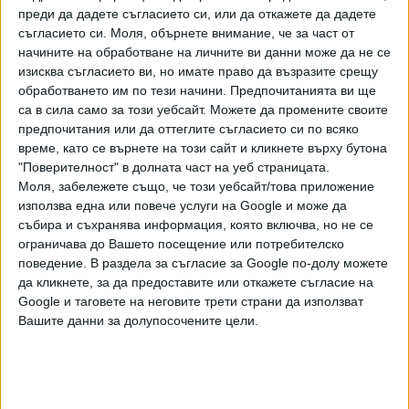
преди да дадете съгласието си, или да откажете да дадете
съгласието си.
Моля, обърнете внимание, че за част от
Футболна и спортна ТВ седмица (3-9 август)
начините на обработване на личните ви данни може да не се
изисква съгласието ви, но имате право да възразите срещу
03 Авг. 2026
обработването им по тези начини. Предпочитанията ви ще
са в сила само за този уебсайт. Можете да промените своите
предпочитания или да оттеглите съгласието си по всяко
време, като се върнете на този сайт и кликнете върху бутона
Световният №1 покори Шанхай за 45-ата си
"Поверителност" в долната част на уеб страницата.
титла
Моля, забележете също, че този уебсайт/това приложение
02 Авг. 2026
използва една или повече услуги на Google и може да
събира и съхранява информация, която включва, но не се
ограничава до Вашето посещение или потребителско
ЦСКА отново се измъчи, но победи и е в Топ
поведение. В раздела за съгласие за Google по-долу можете
4
да кликнете, за да предоставите или откажете съгласие на
02 Авг. 2026
Google и таговете на неговите трети страни да използват
Вашите данни за долупосочените цели.
България за първи път финишира в Топ 10 на
VNL
02 Авг. 2026