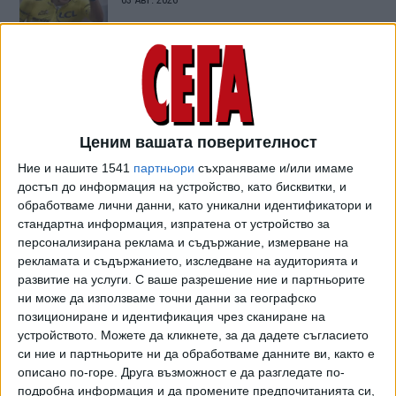
Атина ще е последното стъпало за "Левски"
към ШЛ
03 Авг. 2026
Обновена
Ценим вашата поверителност
Синхронистите ни заеха 7-о и 10-о място в
Ние и нашите 1541
партньори
съхраняваме и/или имаме
Европа
достъп до информация на устройство, като бисквитки, и
03 Авг. 2026
обработваме лични данни, като уникални идентификатори и
стандартна информация, изпратена от устройство за
персонализирана реклама и съдържание, измерване на
Саръбоюков е надеждата за медал на Евро
рекламата и съдържанието, изследване на аудиторията и
2026 по лека атлетика
развитие на услуги.
С ваше разрешение ние и партньорите
03 Авг. 2026
ни може да използваме точни данни за географско
позициониране и идентификация чрез сканиране на
устройството. Можете да кликнете, за да дадете съгласието
Клубна легенда напусна ЦСКА, обиден на
си ние и партньорите ни да обработваме данните ви, както е
ръководството
описано по-горе. Друга възможност е да разгледате по-
03 Авг. 2026
подробна информация и да промените предпочитанията си,