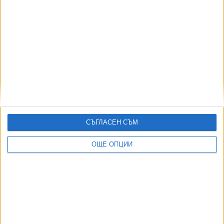
Депутати търсят записи на полицейско
насилие на протестите
27 Юли 2021
ЦИК обяви имената на новите депутати
15 Юли 2021
ДБ пита Борисов дали чужди служби са
СЪГЛАСЕН СЪМ
взривявали военни заводи и у нас
22 Апр. 2021
ОЩЕ ОПЦИИ
Министрите на ГЕРБ в оставка бяха
депутати едва няколко часа
16 Апр. 2021
Обновена