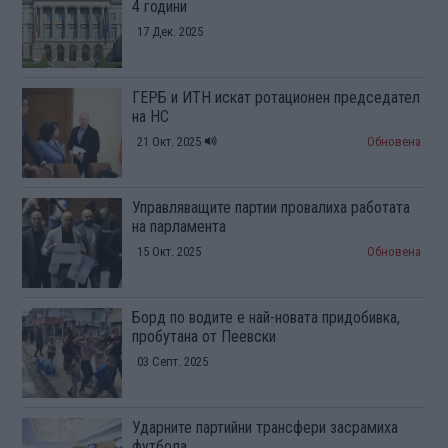
4 години
17 Дек. 2025
ГЕРБ и ИТН искат ротационен председател
на НС
21 Окт. 2025
Обновена
Управляващите партии провалиха работата
на парламента
15 Окт. 2025
Обновена
Борд по водите е най-новата придобивка,
пробутана от Пеевски
03 Септ. 2025
Ударните партийни трансфери засрамиха
футбола