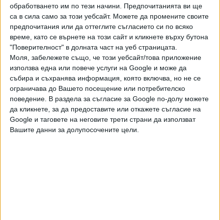
обработването им по тези начини. Предпочитанията ви ще
са в сила само за този уебсайт. Можете да промените своите
предпочитания или да оттеглите съгласието си по всяко
ДПС предложи възрастово препяствие пред
време, като се върнете на този сайт и кликнете върху бутона
Бойко Рашков към КПКОНПИ
"Поверителност" в долната част на уеб страницата.
14 Юни 2022
Моля, забележете също, че този уебсайт/това приложение
използва една или повече услуги на Google и може да
събира и съхранява информация, която включва, но не се
ПП продължава да търси 12 депутати
ограничава до Вашето посещение или потребителско
12 Юни 2022
поведение. В раздела за съгласие за Google по-долу можете
да кликнете, за да предоставите или откажете съгласие на
Google и таговете на неговите трети страни да използват
Вашите данни за долупосочените цели.
Петков: Ще има депутати, които ще изберат
България пред бивш певец
10 Юни 2022
Обновена
Депутатите бламираха узаконяването на
фонд "Стамболов"
02 Юни 2022