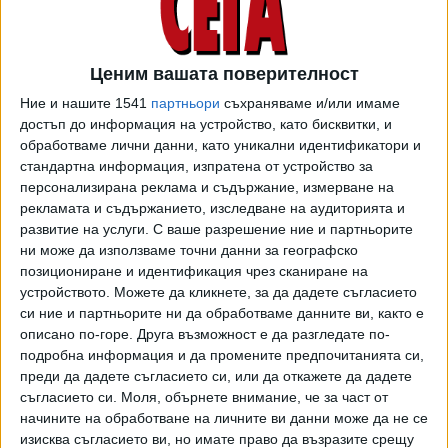
Депутатите привикват Гешев за втори път
Ценим вашата поверителност
само за седмица
Ние и нашите 1541
партньори
съхраняваме и/или имаме
18 Юли 2022
достъп до информация на устройство, като бисквитки, и
обработваме лични данни, като уникални идентификатори и
стандартна информация, изпратена от устройство за
Кирил Петков: Промените остават една
персонализирана реклама и съдържание, измерване на
мечта
рекламата и съдържанието, изследване на аудиторията и
09 Юли 2022
развитие на услуги.
С ваше разрешение ние и партньорите
ни може да използваме точни данни за географско
позициониране и идентификация чрез сканиране на
Стадо роби превръщат България в тотална
устройството. Можете да кликнете, за да дадете съгласието
кочина
си ние и партньорите ни да обработваме данните ви, както е
19 Юни 2022
описано по-горе. Друга възможност е да разгледате по-
подробна информация и да промените предпочитанията си,
преди да дадете съгласието си, или да откажете да дадете
Отцепниците от Слави вече са с охрана
съгласието си.
Моля, обърнете внимание, че за част от
начините на обработване на личните ви данни може да не се
14 Юни 2022
изисква съгласието ви, но имате право да възразите срещу