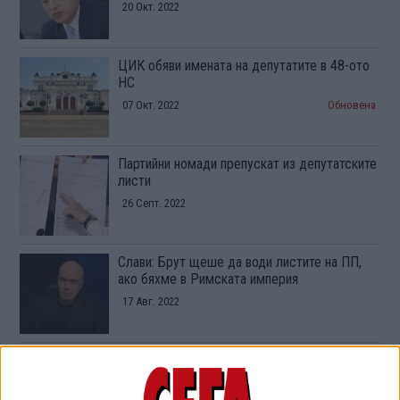
20 Окт. 2022
ЦИК обяви имената на депутатите в 48-ото
НС
07 Окт. 2022
Обновена
Партийни номади препускат из депутатските
листи
26 Септ. 2022
Слави: Брут щеше да води листите на ПП,
ако бяхме в Римската империя
17 Авг. 2022
Слави Трифонов отново не подаде
декларация за имуществото си
10 Авг. 2022
Обновена