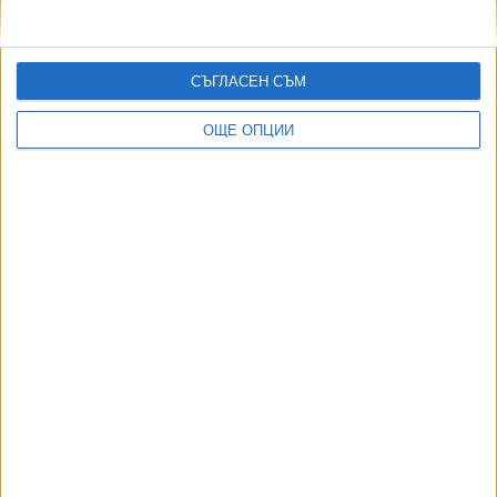
03 Яну. 2019
СЪГЛАСЕН СЪМ
Зимата на либералното недоволство
20 Дек. 2018
ОЩЕ ОПЦИИ
Не е криза на демокрацията, а криза на
представителството
13 Дек. 2018
ТУШ
Разгледай всички