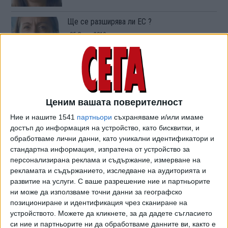
Ще се разширява ли ЕС ?
05 Септ. 2019
Европейският механизъм, който не
проработи в България и Румъния
29 Авг. 2019
Ценим вашата поверителност
Ние и нашите 1541
партньори
съхраняваме и/или имаме
достъп до информация на устройство, като бисквитки, и
Фалшивата софийска елитарност
обработваме лични данни, като уникални идентификатори и
22 Авг. 2019
стандартна информация, изпратена от устройство за
персонализирана реклама и съдържание, измерване на
рекламата и съдържанието, изследване на аудиторията и
развитие на услуги.
С ваше разрешение ние и партньорите
Икономиката на Орбан - челен опит от
ни може да използваме точни данни за географско
комунистите и нацистите
позициониране и идентификация чрез сканиране на
15 Авг. 2019
устройството. Можете да кликнете, за да дадете съгласието
си ние и партньорите ни да обработваме данните ви, както е