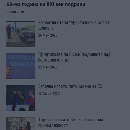
68-ма година на XXI век подрани
17 Юни 2020
Хърватия откри туристическия сезон
...засега
26 Май 2020
Продължава ли ЕК наблюдението над
България или да
22 Май 2020
Започна новото летоброене за ЕС
13 Февр. 2020
Торбичката като белег на класова
принадлежност