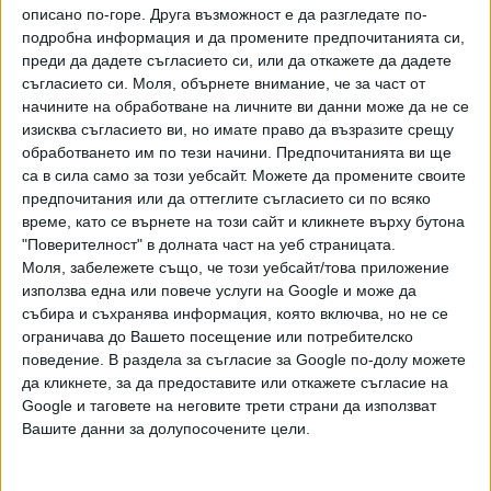
описано по-горе. Друга възможност е да разгледате по-
Пътят към демокрацията е постлан с лоши
подробна информация и да промените предпочитанията си,
намерения
преди да дадете съгласието си, или да откажете да дадете
съгласието си.
Моля, обърнете внимание, че за част от
08 Авг. 2019
начините на обработване на личните ви данни може да не се
изисква съгласието ви, но имате право да възразите срещу
обработването им по тези начини. Предпочитанията ви ще
При Живков - цели проводници, при Борисов
са в сила само за този уебсайт. Можете да промените своите
- цифров "Чернобил"
предпочитания или да оттеглите съгласието си по всяко
01 Авг. 2019
време, като се върнете на този сайт и кликнете върху бутона
"Поверителност" в долната част на уеб страницата.
Моля, забележете също, че този уебсайт/това приложение
Половото равенство, глупако!
използва една или повече услуги на Google и може да
25 Юли 2019
събира и съхранява информация, която включва, но не се
ограничава до Вашето посещение или потребителско
поведение. В раздела за съгласие за Google по-долу можете
да кликнете, за да предоставите или откажете съгласие на
Урсула фон дер Лайен избра Светлата
Google и таговете на неговите трети страни да използват
страна
Вашите данни за долупосочените цели.
18 Юли 2019