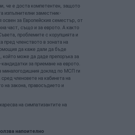
и, че е доста компетентен, защото
та изпълнителни заместник-
я освен за Европейския семестър, от
на част, също и за еврото. А както
Съвета, проблемите с корупцията и
а пред членството в зоната на
вомощия да каже дали да бъде
т, който може да даде препоръка за
-кандидатки за приемане на еврото.
в миналогодишния доклад по МСП ги
 сред членовете на кабинета на
о на закона, правосъдието и
 харесва на симпатизантите на
ползва напоително