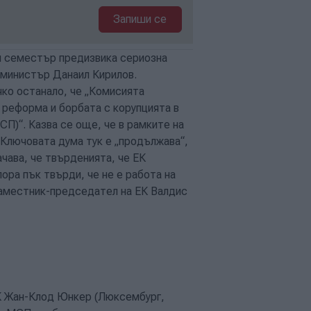
Запиши се
я семестър предизвика сериозна
я министър Данаил Кирилов.
чко останало, че „Комисията
 реформа и борбата с корупцията в
П)“. Казва се още, че в рамките на
Ключовата дума тук е „продължава“,
чава, че твърденията, че ЕК
ора пък твърди, че не е работа на
заместник-председател на ЕК Валдис
К Жан-Клод Юнкер (Люксембург,