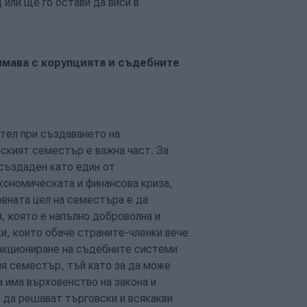
 или ще го остави да виси в
имава с корупцията и съдебните
ател при създаването на
ският семестър е важна част. За
 създаден като един от
кономическата и финансова криза,
овната цел на семестъра е да
, която е напълно доброволна и
и, които обаче страните-членки вече
ункциониране на съдебните системи
ия семестър, тъй като за да може
 има върховенство на закона и
 да решават търговски и всякакви