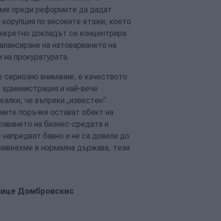
реме преди реформите да дадат
 корупция по високите етажи, което
конкретно докладът се концентрира
алансиране на натоварването на
 на прокуратурата.
 сериозно внимание, е качеството
а администрация и най-вече
алки, че въпреки „известен“
ните поръчки остават обект на
ряването на бизнес-средата и
 напредват бавно и не са довели до
 живеехме в нормална държава, тези
 вице Домбровскис