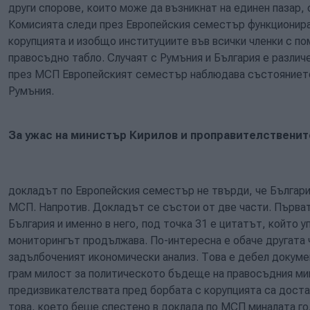
други спорове, които може да възникнат на единен пазар,
Комисията следи през Европейския семестър функционир
корупцията и изобщо институциите във всички членки с п
правосъдно табло. Случаят с Румъния и България е различ
през МСП Европейският семестър наблюдава състоянието
Румъния.
За ужас на министър Кирилов и проправителственит
докладът по Европейския семестър не твърди, че Българи
МСП. Напротив. Докладът се състои от две части. Първа
България и именно в него, под точка 31 е цитатът, който у
мониторингът продължава. По-интересна е обаче другата 
задълбоченият икономически анализ. Това е дебел докуме
грам милост за политическото бъдеще на правосъдния мин
предизвикателствата пред борбата с корупцията са доста 
това, което беше спестено в доклада по МСП миналата г