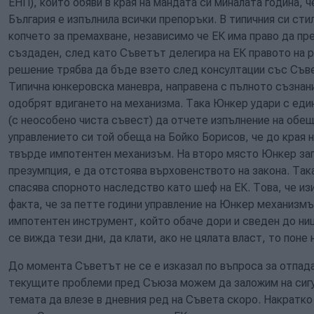
ЕНП), който обяви в края на мандата си миналата година,
България е изпълнила всички препоръки. В типичния си ст
копчето за премахване, независимо че ЕК има право да п
създаден, след като Съветът делегира на ЕК правото на 
решение трябва да бъде взето след консултации със Съве
Типична юнкеровска маневра, направена с пълното съзнан
одобрят вдигането на механизма. Така Юнкер удари с еди
(с неособено чиста съвест) да отчете изпълнение на обещ
управлението си той обеща на Бойко Борисов, че до края 
твърде импотентен механизъм. На второ място Юнкер запа
презумпция, е да отстоява върховенството на закона. Так
спасява спорното наследство като шеф на ЕК. Това, че из
факта, че за петте години управление на Юнкер механизм
импотентен инструмент, който обаче дори и сведен до ни
се вижда тези дни, да клати, ако не цялата власт, то поне 
До момента Съветът не се е изказал по въпроса за отпада
текущите проблеми пред Съюза можем да заложим на сигур
темата да влезе в дневния ред на Съвета скоро. Накратко