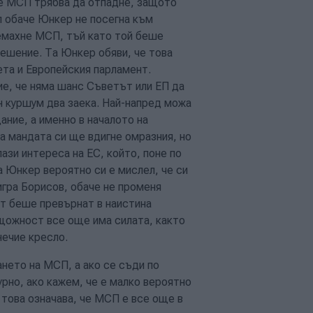
 че МСП трябва да отпадне, защото
ил обаче Юнкер не посегна към
ремахне МСП, тъй като той беше
решение. Та Юнкер обяви, че това
та и Европейския парламент.
ие, че няма шанс Съветът или ЕП да
н куршум два заека. Най-напред можа
ание, а именно в началото на
на мандата си ще вдигне омразния, но
зи интереса на ЕС, който, поне по
а Юнкер вероятно си е мислел, че си
игра Борисов, обаче не променя
ът беше превърнат в наистина
щожност все още има силата, както
нечие кресло.
нето на МСП, а ако се съди по
но, ако кажем, че е малко вероятно
 това означава, че МСП е все още в