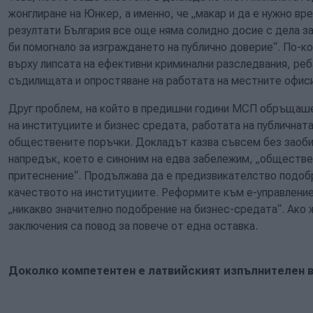
жонглиране на Юнкер, а именно, че „макар и да е нужно в
резултати България все още няма солидно досие с дела за
би помогнало за изграждането на публично доверие“. По-
върху липсата на ефективни криминални разследвания, реб
съдилищата и опростяване на работата на местните офиси
Друг проблем, на който в предишни години МСП обръщаше
на институциите и бизнес средата, работата на публичнат
обществените поръчки. Докладът казва съвсем без заобик
напредък, което е синоним на едва забележим, „обществе
притеснение“. Продължава да е предизвикателство подоб
качеството на институциите. Реформите към е-управление
„никакво значително подобрение на бизнес-средата“. Ако
заключения са повод за повече от една оставка.
Доколко компетентен е латвийският изпълнителен