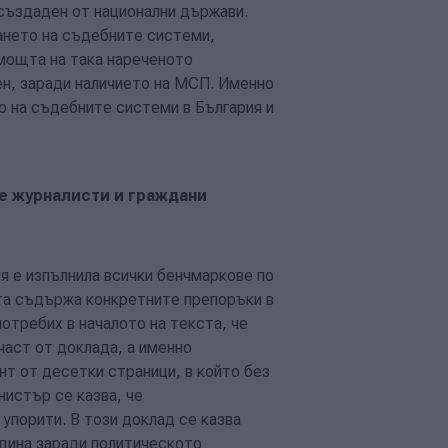
 създаден от национални държави.
ането на съдебните системи,
омощта на така нареченото
ен, заради наличието на МСП. Именно
 на съдебните системи в България и
е журналисти и граждани
я е изпълнила всички бенчмаркове по
та съдържа конкретните препоръки в
потребих в началото на текста, че
част от доклада, а именно
нт от десетки страници, в който без
истър се казва, че
упорити. В този доклад се казва
одина заради политическото