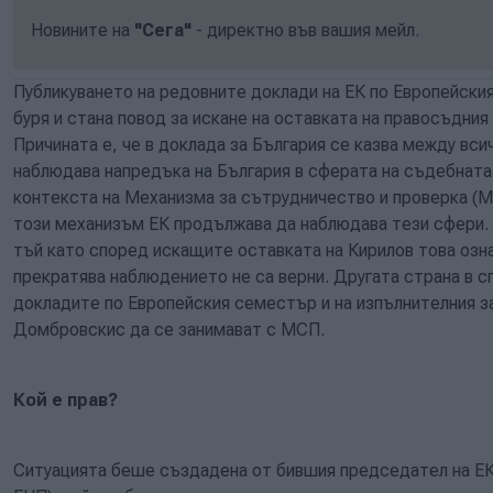
Новините на
"Сега"
- директно във вашия мейл.
Публикуването на редовните доклади на ЕК по Европейски
буря и стана повод за искане на оставката на правосъдни
Причината е, че в доклада за България се казва между вси
наблюдава напредъка на България в сферата на съдебната
контекста на Механизма за сътрудничество и проверка (МС
този механизъм ЕК продължава да наблюдава тези сфери. 
тъй като според искащите оставката на Кирилов това озна
прекратява наблюдението не са верни. Другата страна в сп
докладите по Европейския семестър и на изпълнителния 
Домбровскис да се занимават с МСП.
Кой е прав?
Ситуацията беше създадена от бившия председател на Е