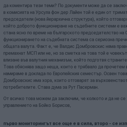
да коментира тези теми? По документи може да се заключ
в комисията на Урсула фон дер Лайен той е един от трима
председатели (нова йерархична структура), който отговар
който доброто функциониране на съдебните системи е важ
стана ясно по време на българското председателство на 
функционирането на съдебната система са сериозна пречк
общата валута. Факт е, че Валдис Домбровскис няма пра
премахнат МСП или не, но за сметка на това той е човекъ
влизане във валутния механизъм, който подготвя страните
Това обяснява защо неща, които е трябвало да прочетем 
намираме в доклада по Европейския семестър. Освен това
Домбровскис има хора, които отговарят за върховенствот
потребителите. Става дума за Рут Пасерман.
От всичко това можем да заключим, че колкото и да не се
управлението на Бойко Борисов,
първо мониторингът все още е в сила, второ - се из