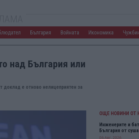
КЛАМА
блюдател
България
Войната
Икономика
Чужби
о над България или
ят доклад е отново нелицеприятен за
ОЩЕ НОВИНИ ОТ
Инженерите и бат
България от суша
06 Авг. 2026