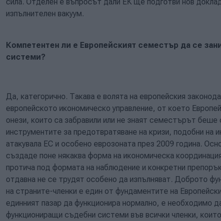
сила. Отделен е въпросът дали ЕК ще подготви нов доклад
изпълнителен вакуум.
Компетентен ли е Европейският семестър да се зан
системи?
Да, категорично. Такава е волята на европейския законод
европейското икономическо управление, от което Европей
онези, които са забравили или не знаят семестърът беше
инструментите за предотвратяване на кризи, подобни на и
атакувала ЕС и особено еврозоната през 2009 година. Осн
създаде поне някаква форма на икономическа координация
протича под формата на наблюдение и конкретни препорък
отдавна не се трудят особено да изпълняват. Доброто ф
на страните-членки е един от фундаментите на Европейск
единният пазар да функционира нормално, е необходимо да
функциониращи съдебни системи във всички членки, които