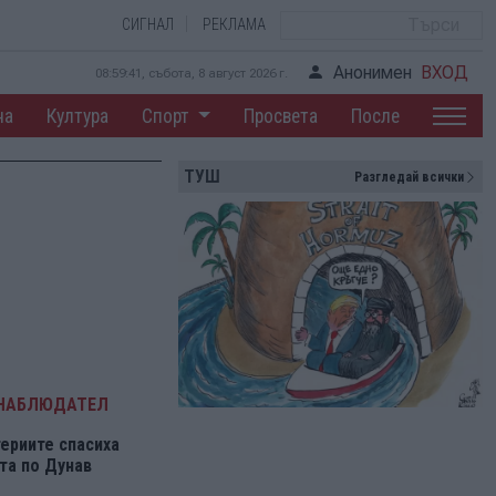
СИГНАЛ
РЕКЛАМА
Анонимен
ВХОД
08:59:42, събота, 8 август 2026 г.
на
Култура
Спорт
Просвета
После
ТУШ
Разгледай всички
 НАБЛЮДАТЕЛ
ериите спасиха
та по Дунав