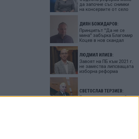
да започне със снимки
на консервите от село
ДИЯН БОЖИДАРОВ:
Принципът "Да не се
мина" забърка Благомир
Коцев в нов скандал
ЛЮДМИЛ ИЛИЕВ:
Завоят на ПБ към 2021 г.
не замества липсващата
изборна реформа
СВЕТОСЛАВ ТЕРЗИЕВ:
България сама си избра
вредител
ПЕТЬО ЦЕКОВ:
Как да загубим изборите
в 5 прости стъпки