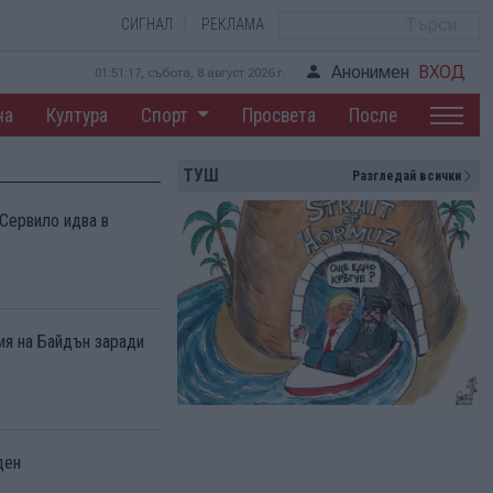
СИГНАЛ
РЕКЛАМА
Анонимен
ВХОД
01:51:18, събота, 8 август 2026 г.
на
Култура
Спорт
Просвета
После
ТУШ
Разгледай всички
Сервило идва в
ия на Байдън заради
ден