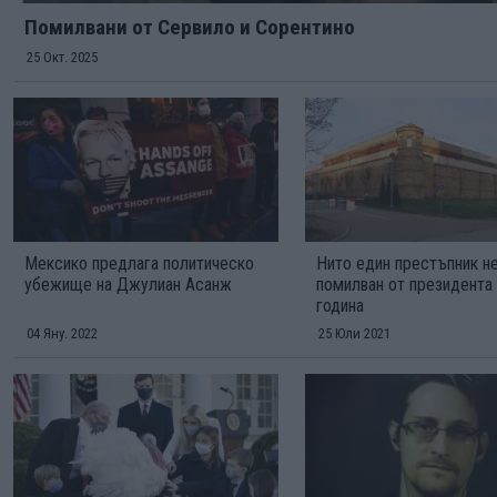
Помилвани от Сервило и Сорентино
25 Окт. 2025
Мексико предлага политическо
Нито един престъпник н
убежище на Джулиан Асанж
помилван от президента
година
04 Яну. 2022
25 Юли 2021