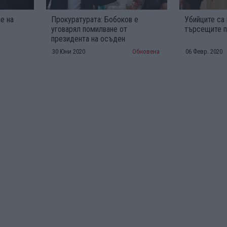
е на
Прокуратурата: Бобоков е
Убийците са
уговарял помилване от
търсещите 
президента на осъден
30 Юни 2020
Обновена
06 Февр. 2020