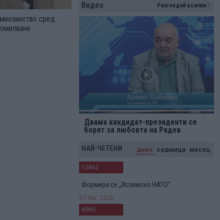
Видео
Разгледай всички
 мнозинство сред
помилване
Двама кандидат-президенти се
борят за любовта на Радев
НАЙ-ЧЕТЕНИ
днес
седмица
месец
13862
Формира се „Ислямско НАТО“
07 Авг. 2026
8965