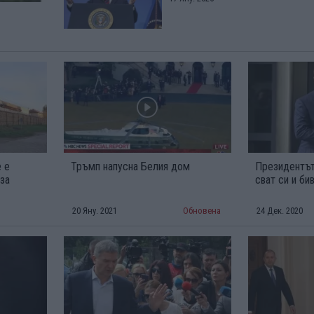
е е
Тръмп напусна Белия дом
Президентът
 за
сват си и б
20 Яну. 2021
Обновена
24 Дек. 2020