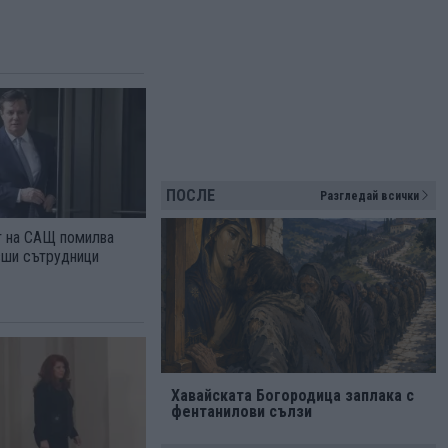
ПОСЛЕ
Разгледай всички
 на САЩ помилва
ивши сътрудници
Хавайската Богородица заплака с
фентанилови сълзи