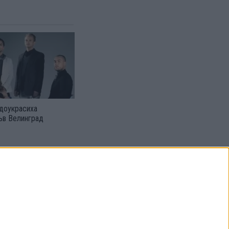
 доукрасиха
ъв Велинград