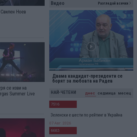
Видео
Разгледай всички
а Свилен Ноев
Двама кандидат-президенти се
борят за любовта на Радев
ря се изви на
НАЙ-ЧЕТЕНИ
днес
седмица
месец
urgas Summer Live
7516
Зеленски е шести по рейтинг в Украйна
07 Авг. 2026
6683