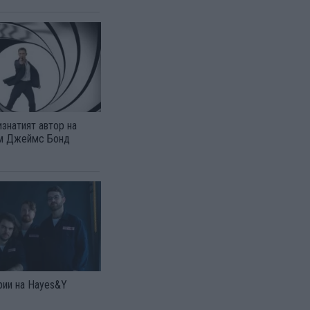
знатият автор на
ъм Джеймс Бонд
рии на Hayes&Y