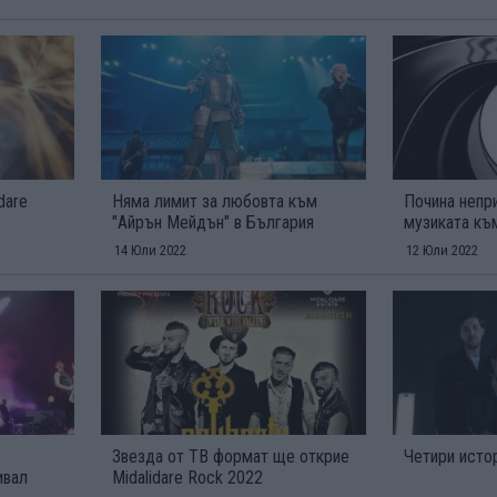
dare
Няма лимит за любовта към
Почина непри
"Айрън Мейдън" в България
музиката к
14 Юли 2022
12 Юли 2022
Звезда от ТВ формат ще открие
Четири исто
ивал
Midalidare Rock 2022