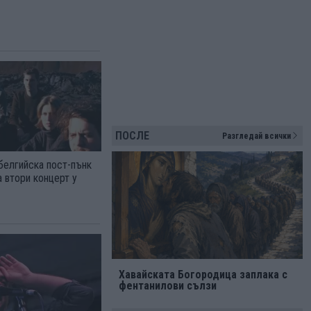
ПОСЛЕ
Разгледай всички
елгийска пост-пънк
а втори концерт у
Хавайската Богородица заплака с
фентанилови сълзи