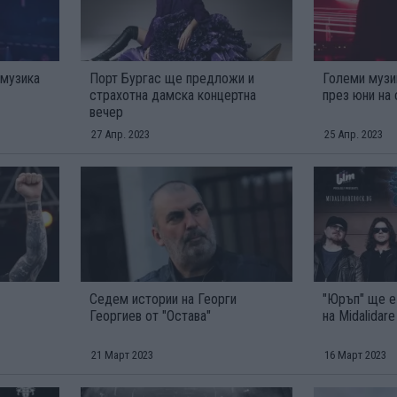
 музика
Порт Бургас ще предложи и
Големи музи
страхотна дамска концертна
през юни на
вечер
27 Апр. 2023
25 Апр. 2023
Седем истории на Георги
"Юръп" ще е
Георгиев от "Остава"
на Midalidar
21 Март 2023
16 Март 2023