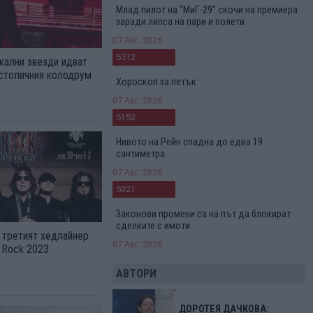
Млад пилот на "МиГ-29" скочи на премиера
заради липса на пари и полети
07 Авг. 2026
5312
кални звезди идват
 столичния колодрум
Хороскоп за петък
07 Авг. 2026
5152
Нивото на Рейн спадна до едва 19
сантиметра
07 Авг. 2026
5021
Законови промени са на път да блокират
сделките с имоти
 третият хедлайнер
07 Авг. 2026
e Rock 2023
АВТОРИ
ДОРОТЕЯ ДАЧКОВА: