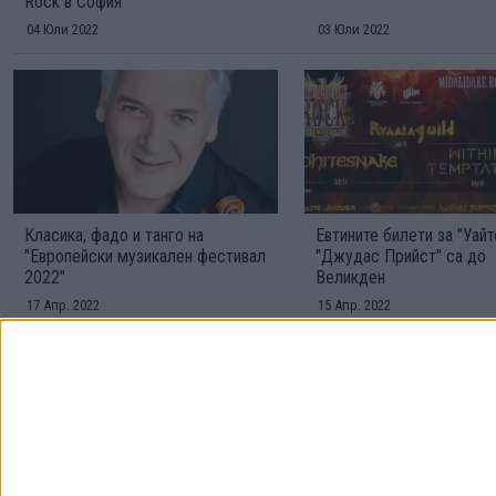
Rock в София
04 Юли 2022
03 Юли 2022
Класика, фадо и танго на
Евтините билети за "Уайт
"Европейски музикален фестивал
"Джудас Прийст" са до
2022"
Великден
17 Апр. 2022
15 Апр. 2022