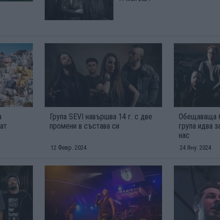
а
Група SEVI навършва 14 г. с две
Обещаваща б
кат
промени в състава си
група идва з
нас
12 Февр. 2024
24 Яну. 2024