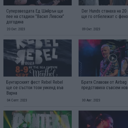
Суперзвездата Ед Шийрън ще
Der Hunds станаха на 20 
пее на стадион "Васил Левски"
ще го отбележат с фено
догодина
20 Окт. 2023
09 Окт. 2023
Бунтарският фест Rebel Rebel
Братя Славови от Airbag
ще се състои този уикенд във
представиха съвсем нов
Варна
04 Септ. 2023
30 Авг. 2023