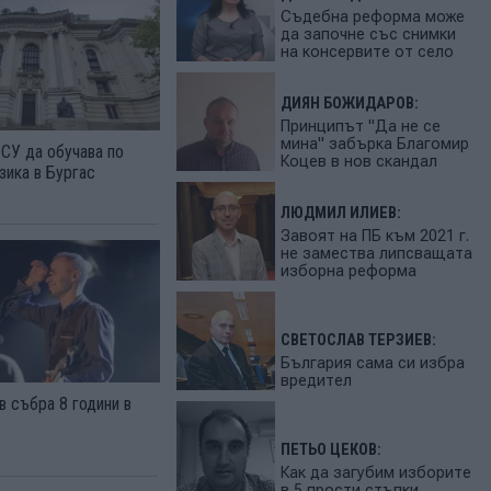
Съдебна реформа може
да започне със снимки
на консервите от село
ДИЯН БОЖИДАРОВ:
Принципът "Да не се
мина" забърка Благомир
СУ да обучава по
Коцев в нов скандал
зика в Бургас
ЛЮДМИЛ ИЛИЕВ:
Завоят на ПБ към 2021 г.
не замества липсващата
изборна реформа
СВЕТОСЛАВ ТЕРЗИЕВ:
България сама си избра
вредител
в събра 8 години в
ПЕТЬО ЦЕКОВ:
Как да загубим изборите
в 5 прости стъпки