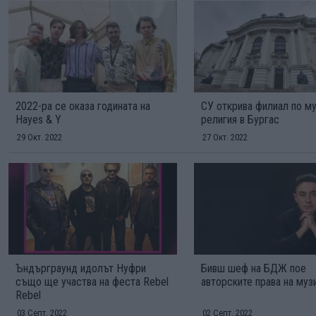
2022-ра се оказа годината на
СУ открива филиал по му
Hayes & Y
религия в Бургас
29 Окт. 2022
27 Окт. 2022
Ъндърграунд идолът Нуфри
Бивш шеф на БДЖ пое
също ще участва на феста Rebel
авторските права на муз
Rebel
03 Септ. 2022
02 Септ. 2022