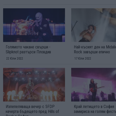
Голямото чакане свърши -
Най-късият ден на Midali
Slipknot разтърси Пловдив
Rock завърши епично
22 Юли 2022
17 Юли 2022
Изпепеляваща вечер с 5FDP
Край летището в София
начерта бъдещето пред Hills of
замириса на голям фест