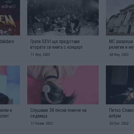
alidare
Група SEVI ще представи
МС разреши 
втората си книга с концерт
религия и му
11 Яну. 2023
04 Яну. 2023
филм и
Слушаме 34 песни повече на
Петко Славо
ролет
седмица
албум
17 Ноем. 2022
30 Окт. 2022