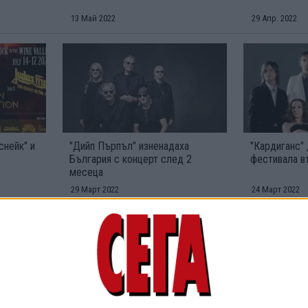
13 Май 2022
29 Апр. 2022
снейк" и
"Дийп Пърпъл" изненадаха
"Кардиганс"
България с концерт след 2
фестивала в
месеца
29 Март 2022
24 Март 2022