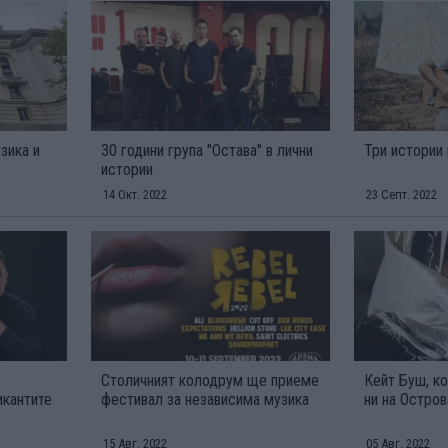
зика и
30 години група "Остава" в лични
Три истории
истории
14 Окт. 2022
23 Септ. 2022
Столичният колодрум ще приеме
Кейт Буш, к
икантите
фестивал за независима музика
ни на Остров
15 Авг. 2022
05 Авг. 2022