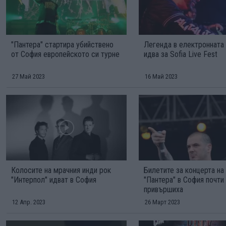
"Пантера" стартира убийствено
Легенда в електронната
от София европейското си турне
идва за Sofia Live Fest
27 Май 2023
16 Май 2023
Колосите на мрачния инди рок
Билетите за концерта на
"Интерпол" идват в София
"Пантера" в София почти
привършиха
12 Апр. 2023
26 Март 2023