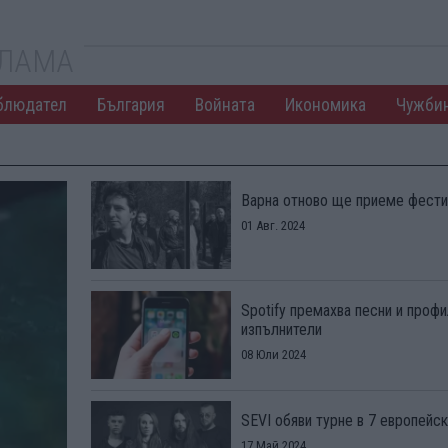
КЛАМА
блюдател
България
Войната
Икономика
Чужби
Варна отново ще приеме фести
01 Авг. 2024
Spotify премахва песни и профи
изпълнители
08 Юли 2024
SEVI обяви турне в 7 европейс
17 Май 2024