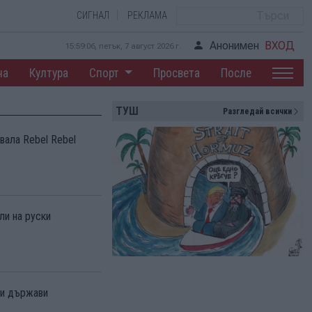
СИГНАЛ
РЕКЛАМА
Анонимен
ВХОД
15:59:08, петък, 7 август 2026 г.
на
Култура
Спорт
Просвета
После
ТУШ
Разгледай всички
вала Rebel Rebel
ли на руски
ки държави