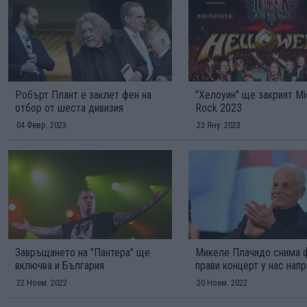
Робърт Плант е заклет фен на
"Хелоуин" ще закрият Mid
отбор от шеста дивизия
Rock 2023
04 Февр. 2023
23 Яну. 2023
Завръщането на "Пантера" ще
Микеле Плачидо снима 
включва и България
прави концерт у нас нап
22 Ноем. 2022
20 Ноем. 2022