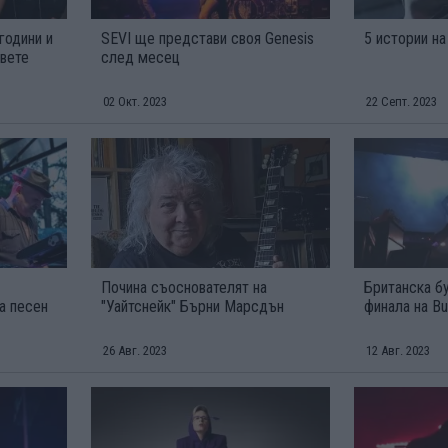
години и
SEVI ще представи своя Genesis
5 истории н
вете
след месец
02 Окт. 2023
22 Септ. 2023
Почина съоснователят на
Британска бу
а песен
"Уайтснейк" Бърни Марсдън
финала на B
26 Авг. 2023
12 Авг. 2023