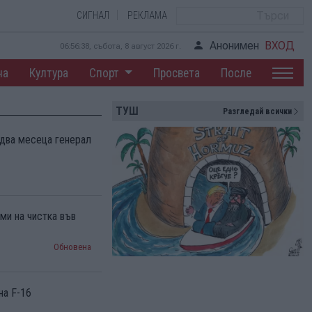
СИГНАЛ
РЕКЛАМА
Анонимен
ВХОД
06:56:39, събота, 8 август 2026 г.
на
Култура
Спорт
Просвета
После
ТУШ
Разгледай всички
 два месеца генерал
ми на чистка във
Обновена
на F-16