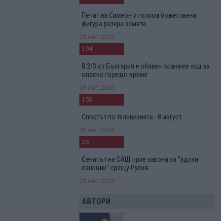
Печат на Симеон и голяма божествена
фигура разкри земята
08 Авг. 2026
194
В 2/3 от България е обявен оранжев код за
опасно горещо време
08 Авг. 2026
155
Спортът по телевизията - 8 август
08 Авг. 2026
26
Сенатът на САЩ прие закона за “адски
санкции” срещу Русия
08 Авг. 2026
АВТОРИ