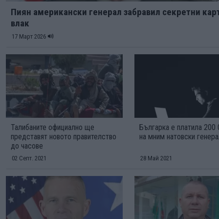
Пиян американски генерал забравил секретни кар
влак
17 Март 2026
Талибаните официално ще
Българка е платила 200 
представят новото правителство
на мним натовски генер
до часове
02 Септ. 2021
28 Май 2021