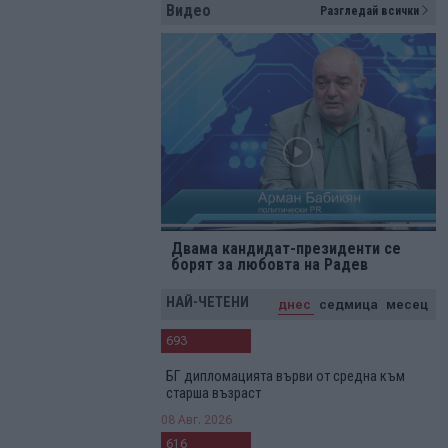
Видео
Разгледай всички
Двама кандидат-президенти се
борят за любовта на Радев
НАЙ-ЧЕТЕНИ
днес
седмица
месец
693
БГ дипломацията върви от средна към
старша възраст
08 Авг. 2026
616