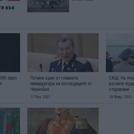
ти във
000 евро
Почина един от главните
САЩ: На тео
ал
ликвидатори на последиците от
руските подв
Чернобил
откриваме
17 Яну. 2021
26 Февр. 2020