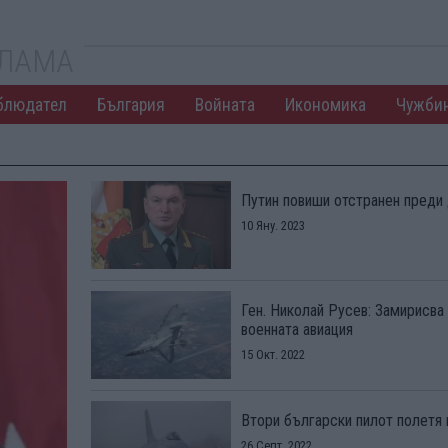
КЛАМА
блюдател
България
Войната
Икономика
Чужби
Путин повиши отстранен преди
10 Яну. 2023
Ген. Николай Русев: Замирисва 
военната авиация
15 Окт. 2022
Втори български пилот полетя 
26 Септ. 2022