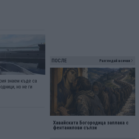
ПОСЛЕ
Разгледай всички
рия знаем къде са
одници, но не ги
Хавайската Богородица заплака с
фентанилови сълзи