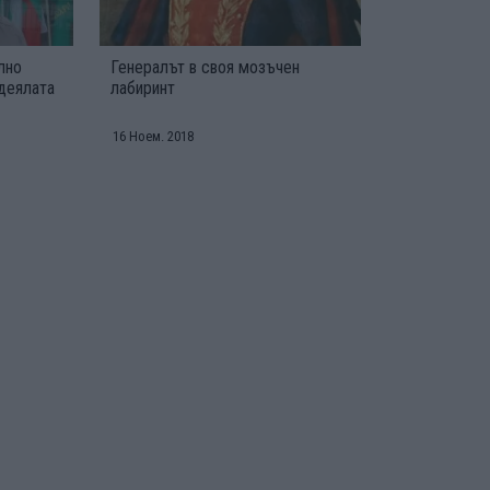
лно
Генералът в своя мозъчен
одеялата
лабиринт
16 Ноем. 2018