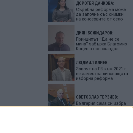
ДОРОТЕЯ ДАЧКОВА:
Съдебна реформа може
да започне със снимки
на консервите от село
ДИЯН БОЖИДАРОВ:
Принципът "Да не се
мина" забърка Благомир
Коцев в нов скандал
ЛЮДМИЛ ИЛИЕВ:
Завоят на ПБ към 2021 г.
не замества липсващата
изборна реформа
СВЕТОСЛАВ ТЕРЗИЕВ:
България сама си избра
вредител
ПЕТЬО ЦЕКОВ: