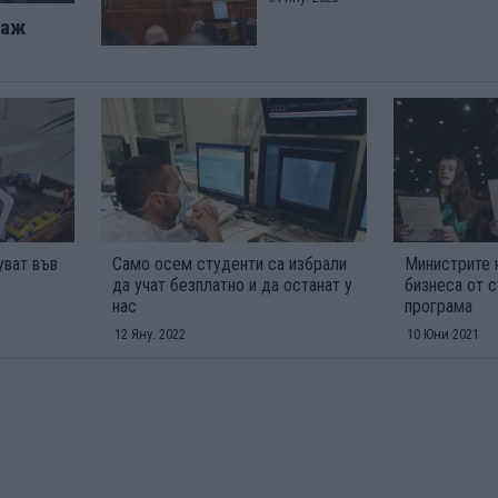
таж
уват във
Само осем студенти са избрали
Министрите 
да учат безплатно и да останат у
бизнеса от 
нас
програма
12 Яну. 2022
10 Юни 2021