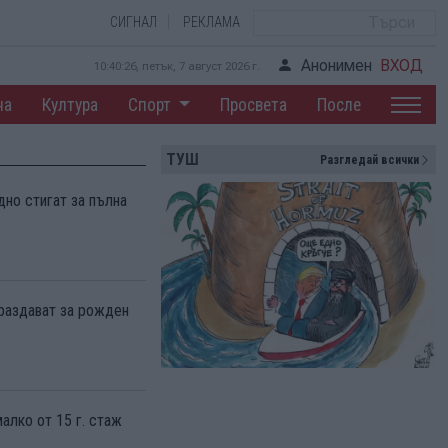
СИГНАЛ
РЕКЛАМА
Анонимен
ВХОД
10:40:27, петък, 7 август 2026 г.
на
Култура
Спорт
Просвета
После
ТУШ
Разгледай всички
дно стигат за пълна
 раздават за рожден
алко от 15 г. стаж