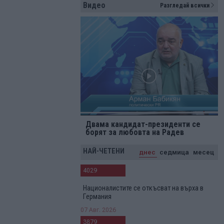
Видео
Разгледай всички
Двама кандидат-президенти се
борят за любовта на Радев
НАЙ-ЧЕТЕНИ
днес
седмица
месец
4029
Националистите се откъсват на върха в
Германия
07 Авг. 2026
3879