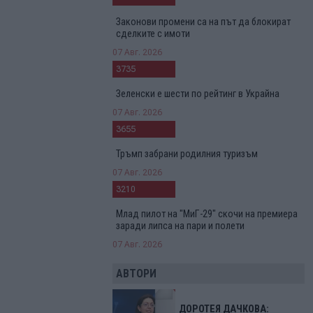
Законови промени са на път да блокират
сделките с имоти
07 Авг. 2026
3735
Зеленски е шести по рейтинг в Украйна
07 Авг. 2026
3655
Тръмп забрани родилния туризъм
07 Авг. 2026
3210
Млад пилот на "МиГ-29" скочи на премиера
заради липса на пари и полети
07 Авг. 2026
АВТОРИ
ДОРОТЕЯ ДАЧКОВА: