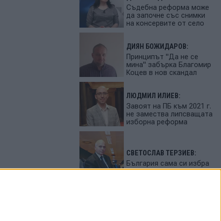
Съдебна реформа може
да започне със снимки
на консервите от село
ДИЯН БОЖИДАРОВ:
Принципът "Да не се
мина" забърка Благомир
Коцев в нов скандал
ЛЮДМИЛ ИЛИЕВ:
Завоят на ПБ към 2021 г.
не замества липсващата
изборна реформа
СВЕТОСЛАВ ТЕРЗИЕВ:
България сама си избра
вредител
ПЕТЬО ЦЕКОВ:
Феновете на Радев
станаха "луди калинки"
от лупингите му