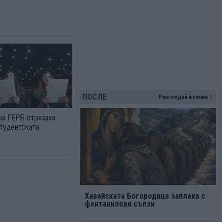
ПОСЛЕ
Разгледай всички
на ГЕРБ отрязаха
студентската
Хавайската Богородица заплака с
фентанилови сълзи