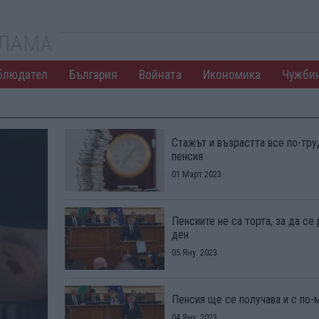
КЛАМА
блюдател
България
Войната
Икономика
Чужби
Стажът и възрастта все по-тру
пенсия
01 Март 2023
Пенсиите не са торта, за да се
ден
05 Яну. 2023
Пенсия ще се получава и с по-м
04 Яну. 2023