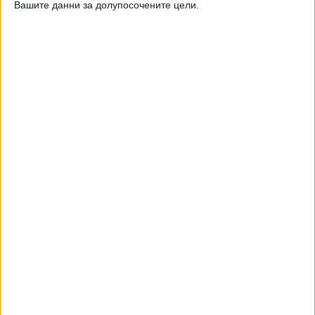
Вашите данни за долупосочените цели.
Хотел "Рига" настанявал нелегално туристи
на етажи в ремонт
01 Май 2019
Туристическото министерство ще наказва
хотел "Рига" в Русе
30 Апр. 2019
ТУШ
Разгледай всички