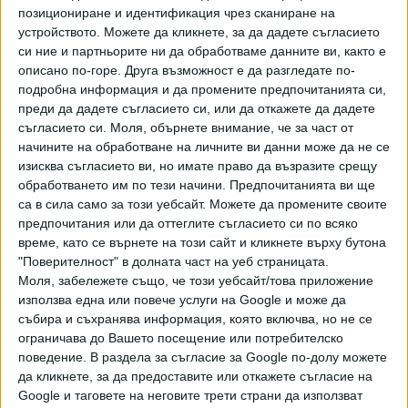
позициониране и идентификация чрез сканиране на
устройството. Можете да кликнете, за да дадете съгласието
си ние и партньорите ни да обработваме данните ви, както е
Рухна хотел в Китай с десетки души под
карантина в него
описано по-горе. Друга възможност е да разгледате по-
подробна информация и да промените предпочитанията си,
08 Март 2020
Обновена
преди да дадете съгласието си, или да откажете да дадете
съгласието си.
Моля, обърнете внимание, че за част от
начините на обработване на личните ви данни може да не се
400 души са евакуирани от горящ хотел в
изисква съгласието ви, но имате право да възразите срещу
Пампорово
обработването им по тези начини. Предпочитанията ви ще
20 Февр. 2020
са в сила само за този уебсайт. Можете да промените своите
предпочитания или да оттеглите съгласието си по всяко
време, като се върнете на този сайт и кликнете върху бутона
8 души са загинали при пожар в хотел в
"Поверителност" в долната част на уеб страницата.
Одеса
Моля, забележете също, че този уебсайт/това приложение
17 Авг. 2019
използва една или повече услуги на Google и може да
събира и съхранява информация, която включва, но не се
ограничава до Вашето посещение или потребителско
И много чужденци са убити при нападение
поведение. В раздела за съгласие за Google по-долу можете
над хотел в Сомалия
да кликнете, за да предоставите или откажете съгласие на
13 Юли 2019
Google и таговете на неговите трети страни да използват