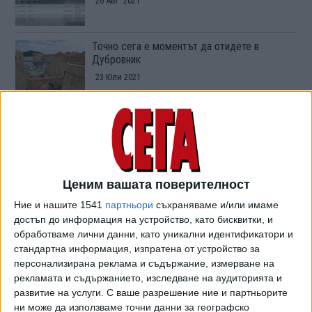
26 Авг. 2021
Точно сега е моментът да отидете в
Дубровник
23 Юли 2021
Делян Пеевски продаде и хотел "Берлин"
02 Апр. 2021
Ценим вашата поверителност
Първият хотел в Космоса стартира през
Ние и нашите 1541
партньори
съхраняваме и/или имаме
2027 г.
достъп до информация на устройство, като бисквитки, и
18 Март 2021
обработваме лични данни, като уникални идентификатори и
стандартна информация, изпратена от устройство за
персонализирана реклама и съдържание, измерване на
Методи Лалов: Спряхме незаконните камери
рекламата и съдържанието, изследване на аудиторията и
на хотел "Берлин"
развитие на услуги.
С ваше разрешение ние и партньорите
06 Авг. 2020
ни може да използваме точни данни за географско