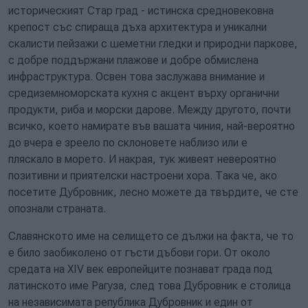
историческият Стар град - истинска средновековна
крепост със спираща дъха архитектура и уникални
скалисти пейзажи с шеметни гледки и природни паркове,
с добре поддържани плажове и добре обмислена
инфраструктура. Освен това заслужава внимание и
средиземноморската кухня с акцент върху органични
продукти, риба и морски дарове. Между другото, почти
всичко, което намирате във вашата чиния, най-вероятно
до вчера е зреело по склоновете наблизо или е
пляскало в морето. И накрая, тук живеят невероятно
позитивни и приятелски настроени хора. Така че, ако
посетите Дубровник, лесно можете да твърдите, че сте
опознали страната.
Славянското име на селището се дължи на факта, че то
е било заобиколено от гъсти дъбови гори. От около
средата на XIV век европейците познават града под
латинското име Рагуза, след това Дубровник е столица
на независимата република Дубровник и един от