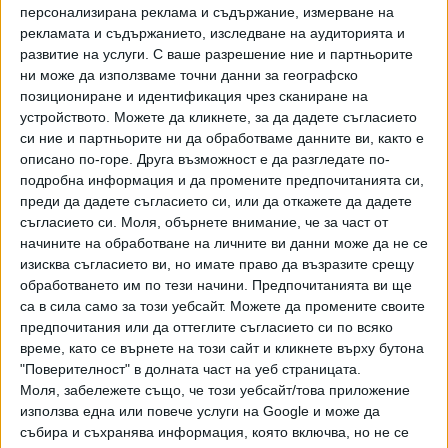
персонализирана реклама и съдържание, измерване на
Старият град на Дубровник е компактен: можете да го
рекламата и съдържанието, изследване на аудиторията и
обиколите за час-два. Освен това по време на
развитие на услуги.
С ваше разрешение ние и партньорите
ни може да използваме точни данни за географско
пандемията градът, подобно на други суперпопулярни
позициониране и идентификация чрез сканиране на
туристически дестинации, беше практически празен.
устройството. Можете да кликнете, за да дадете съгласието
Вечерта от хълма Сръдж се отваря най-добрата гледка
си ние и партньорите ни да обработваме данните ви, както е
към града и зашеметяващата красота на залеза.
описано по-горе. Друга възможност е да разгледате по-
До върха му можете да се изкачите за минути от
подробна информация и да промените предпочитанията си,
северните крепостни стени с помощта на въжената
преди да дадете съгласието си, или да откажете да дадете
линия, построена през 1969 година.
съгласието си.
Моля, обърнете внимание, че за част от
начините на обработване на личните ви данни може да не се
Туризмът се възражда,
изисква съгласието ви, но имате право да възразите срещу
обработването им по тези начини. Предпочитанията ви ще
макар и не в същия мащаб, както преди. Улиците на
са в сила само за този уебсайт. Можете да промените своите
Стария град са тихи и спокойни, а в някои моменти дори
предпочитания или да оттеглите съгласието си по всяко
време, като се върнете на този сайт и кликнете върху бутона
необичайно пусти. Така че предимството на
"Поверителност" в долната част на уеб страницата.
пътешественика, който реши сега да отиде в този
Моля, забележете също, че този уебсайт/това приложение
морски курорт, е възможността, или по-скоро
използва една или повече услуги на Google и може да
привилегията практически сам да види удивителния град
събира и съхранява информация, която включва, но не се
в истинското му величие, да изследва криволичещите