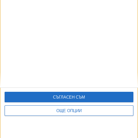
Кралско спокойствие -
Градът, гледан от
Кралският пристан
заради пандемията
хълма
можете сами да
съзерцавате тази
красота.
СЪГЛАСЕН СЪМ
ОЩЕ ОПЦИИ
Лесно е да се
Синевата на
Повечето плажове са
промушите в тесните
Адриатическо море
каменисти, но липсата
улички, когато няма
съперничи на небето.
на пясък се