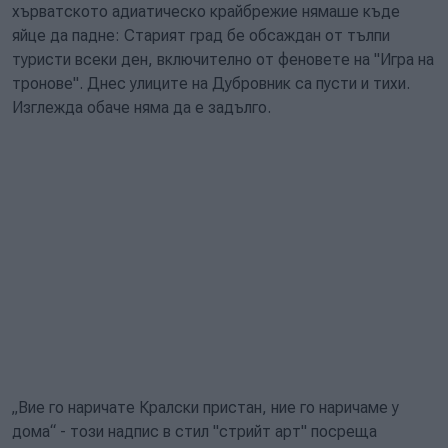
хърватското адиатическо крайбрежие нямаше къде
яйце да падне: Старият град бе обсаждан от тълпи
туристи всеки ден, включително от феновете на "Игра на
тронове". Днес улиците на Дубровник са пусти и тихи.
Изглежда обаче няма да е задълго.
„Вие го наричате Кралски пристан, ние го наричаме у
дома“ - този надпис в стил "стрийт арт" посреща