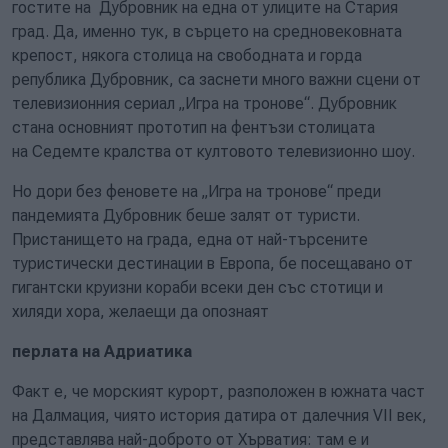
гостите на Дубровник на една от улиците на Стария
град. Да, именно тук, в сърцето на средновековната
крепост, някога столица на свободната и горда
република Дубровник, са заснети много важни сцени от
телевизионния сериал „Игра на тронове“. Дубровник
стана основният прототип на фентъзи столицата
на Седемте кралства от култовото телевизионно шоу.
Но дори без феновете на „Игра на тронове“ преди
пандемията Дубровник беше залят от туристи.
Пристанището на града, една от най-търсените
туристически дестинации в Европа, бе посещавано от
гигантски круизни кораби всеки ден със стотици и
хиляди хора, желаещи да опознаят
перлата на Адриатика
Факт е, че морският курорт, разположен в южната част
на Далмация, чиято история датира от далечния VII век,
представлява най-доброто от Хърватия: там е и