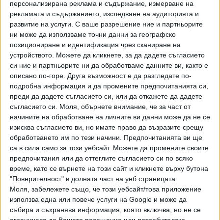
персонализирана реклама и съдържание, измерване на
рекламата и съдържанието, изследване на аудиторията и
развитие на услуги.
С ваше разрешение ние и партньорите
ни може да използваме точни данни за географско
Метафизика на успеха и експертизата на
позициониране и идентификация чрез сканиране на
една калинка
устройството. Можете да кликнете, за да дадете съгласието
12 Авг. 2019
си ние и партньорите ни да обработваме данните ви, както е
описано по-горе. Друга възможност е да разгледате по-
подробна информация и да промените предпочитанията си,
Дългата резервна скамейка в Калининград
преди да дадете съгласието си, или да откажете да дадете
19 Юли 2019
съгласието си.
Моля, обърнете внимание, че за част от
начините на обработване на личните ви данни може да не се
изисква съгласието ви, но имате право да възразите срещу
обработването им по тези начини. Предпочитанията ви ще
Стратегията за туризма и анклавът
са в сила само за този уебсайт. Можете да промените своите
Калининград
предпочитания или да оттеглите съгласието си по всяко
време, като се върнете на този сайт и кликнете върху бутона
15 Юли 2019
"Поверителност" в долната част на уеб страницата.
Моля, забележете също, че този уебсайт/това приложение
използва една или повече услуги на Google и може да
Държавен фонд "Калинка моя"
събира и съхранява информация, която включва, но не се
01 Май 2019