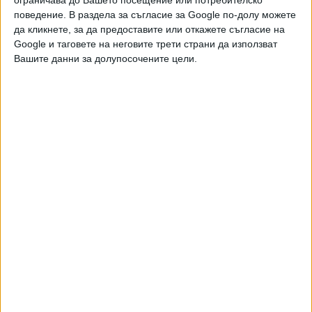
ограничава до Вашето посещение или потребителско
поведение. В раздела за съгласие за Google по-долу можете
да кликнете, за да предоставите или откажете съгласие на
Google и таговете на неговите трети страни да използват
Бурното развитие на гербавата юридическа
Вашите данни за долупосочените цели.
мисъл
07 Яну. 2019
И все пак те евентуално ще се завъртят
23 Авг. 2018
ТУШ
Разгледай всички