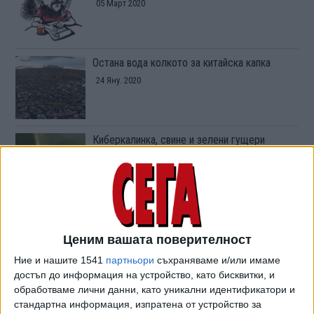
05 Март 2020
Остана вода колкото за китайска капка
24 Яну. 2020
Киберкалинка, свине и зелени гущери
22 Авг. 2019
Киберсигурност и реални новини от
Калининград
Ценим вашата поверителност
21 Авг. 2019
Ние и нашите 1541
партньори
съхраняваме и/или имаме
достъп до информация на устройство, като бисквитки, и
обработваме лични данни, като уникални идентификатори и
Я елате, пиленца, в зайчарника!
стандартна информация, изпратена от устройство за
20 Авг. 2019