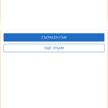
Двама кандидат-президенти се борят за любовта на
Радев
СЪГЛАСЕН СЪМ
НАЙ-ЧЕТЕНИ
днес
седмица
месец
11690
ОЩЕ ОПЦИИ
Син на член на ВСС иска да избяга от ключовата градска
прокуратура
09 Авг. 2026
4945
Състоянието на Джо Байдън се влошава
09 Авг. 2026
3793
Румъния не е засякла въздушни атаки в събота