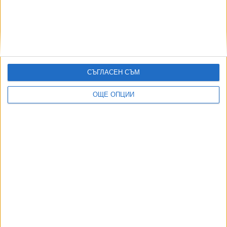
Двама кандидат-президенти се борят за любовта на
Радев
СЪГЛАСЕН СЪМ
НАЙ-ЧЕТЕНИ
днес
седмица
месец
ОЩЕ ОПЦИИ
11367
МО: В България най-вероятно се е взривил украински дрон-
примамка
08 Авг. 2026
5889
Сенатът на САЩ прие закона за “адски санкции” срещу Русия
08 Авг. 2026
3878
БГ дипломацията върви от средна към старша възраст