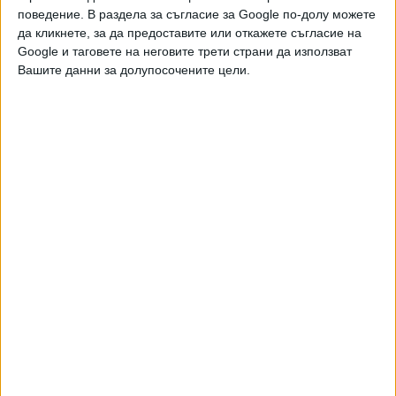
05 Авг. 2021
Обновена
поведение. В раздела за съгласие за Google по-долу можете
да кликнете, за да предоставите или откажете съгласие на
Google и таговете на неговите трети страни да използват
Каратистка донесе титла №3 за България на
Вашите данни за долупосочените цели.
Европейските игри
30 Юни 2019
Медалистката Горанова: Можех да играя и
за златото
14 Ноем. 2018
ТУШ
Разгледай всички