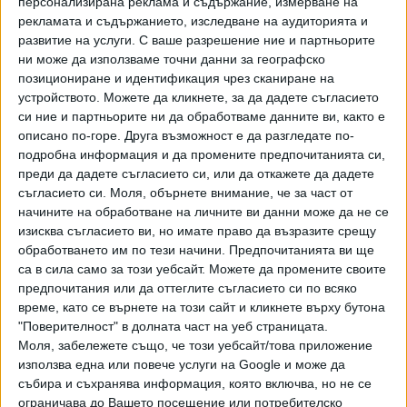
персонализирана реклама и съдържание, измерване на
20 Септ. 2021
Обновена
рекламата и съдържанието, изследване на аудиторията и
развитие на услуги.
С ваше разрешение ние и партньорите
ни може да използваме точни данни за географско
Олимпийската шампионка по карате мечтае
позициониране и идентификация чрез сканиране на
да е полицай
устройството. Можете да кликнете, за да дадете съгласието
10 Септ. 2021
си ние и партньорите ни да обработваме данните ви, както е
описано по-горе. Друга възможност е да разгледате по-
подробна информация и да промените предпочитанията си,
Ивет Горанова няма да може да защитава
преди да дадете съгласието си, или да откажете да дадете
златото в Париж `24
съгласието си.
Моля, обърнете внимание, че за част от
начините на обработване на личните ви данни може да не се
09 Авг. 2021
изисква съгласието ви, но имате право да възразите срещу
обработването им по тези начини. Предпочитанията ви ще
са в сила само за този уебсайт. Можете да промените своите
Жените отсрамват българския спорт вече
предпочитания или да оттеглите съгласието си по всяко
почти две десетилетия
време, като се върнете на този сайт и кликнете върху бутона
08 Авг. 2021
"Поверителност" в долната част на уеб страницата.
Моля, забележете също, че този уебсайт/това приложение
използва една или повече услуги на Google и може да
13 години по-късно България отново има
събира и съхранява информация, която включва, но не се
олимпийски шампион (ГАЛЕРИЯ)
ограничава до Вашето посещение или потребителско