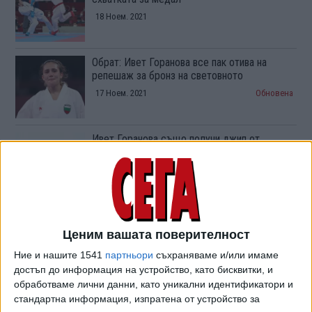
18 Ноем. 2021
Обрат: Ивет Горанова все пак отива на
репешаж за бронз на световното
17 Ноем. 2021
Обновена
Ивет Горанова също получи джип от
федерацията по борба
29 Септ. 2021
Федерацията по борба награждава с джипки
олимпийските медалистки
Ценим вашата поверителност
27 Септ. 2021
Ние и нашите 1541
партньори
съхраняваме и/или имаме
достъп до информация на устройство, като бисквитки, и
обработваме лични данни, като уникални идентификатори и
Олимпийската шампионка Ивет Горанова
стандартна информация, изпратена от устройство за
започва работа в МВР