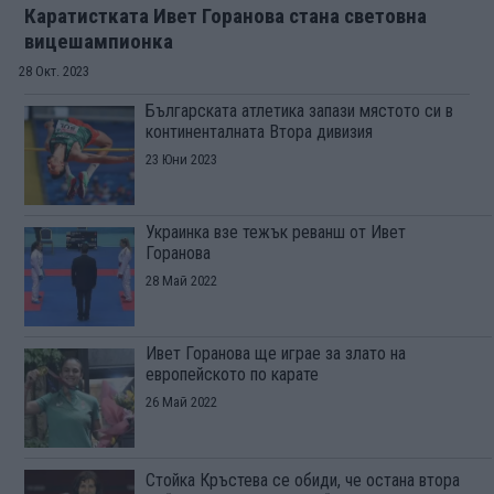
Каратистката Ивет Горанова стана световна
вицешампионка
28 Окт. 2023
Българската атлетика запази мястото си в
континенталната Втора дивизия
23 Юни 2023
Украинка взе тежък реванш от Ивет
Горанова
28 Май 2022
Ивет Горанова ще играе за злато на
европейското по карате
26 Май 2022
Стойка Кръстева се обиди, че остана втора