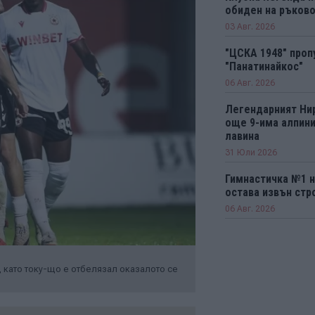
обиден на ръков
03 Авг. 2026
"ЦСКА 1948" проп
"Панатинайкос"
06 Авг. 2026
Легендарният Ни
още 9-има алпини
лавина
31 Юли 2026
Гимнастичка №1 н
остава извън стро
06 Авг. 2026
 като току-що е отбелязал оказалото се