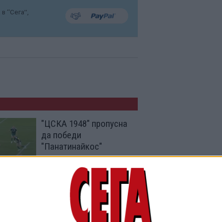
в “Сега”,
"ЦСКА 1948" пропусна
да победи
"Панатинайкос"
06 Авг. 2026
Клубна легенда
напусна ЦСКА, обиден