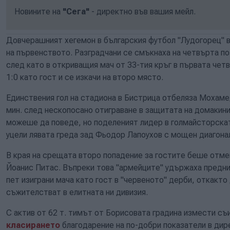
Новините на
"Сега"
- директно във вашия мейл.
Довчерашният хегемон в българския футбол "Лудогорец" в
на първенството. Разградчани се смъкнаха на четвърта п
след като в откриващия мач от 33-тия кръг в първата че
1:0 като гост и се изкачи на второ място.
Единствения гол на стадиона в Бистрица отбеляза Мохамед
мин. след нескопосано отиграване в защитата на домакин
можеше да поведе, но поделеният лидер в голмайсторска
уцели лявата греда зад Фьодор Лапоухов с мощен диагона
В края на срещата второ попадение за гостите беше отмен
Йоанис Питас. Въпреки това "армейците" удържаха преднин
пет изиграни мача като гост в "червеното" дерби, откакт
съжителстват в елитната ни дивизия.
С актив от 62 т. тимът от Борисовата градина измести съ
класирането
благодарение на по-добри показатели в ди