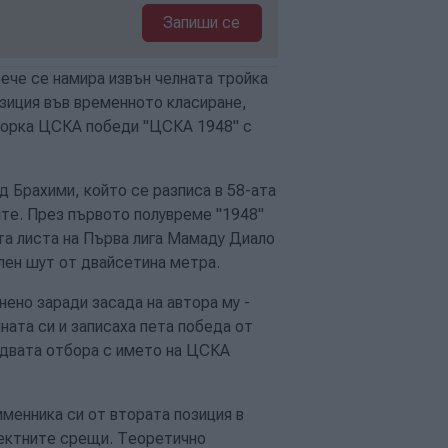
Запиши се
ече се намира извън челната тройка
озиция във временното класиране,
творка ЦСКА победи "ЦСКА 1948" с
 Брахими, който се разписа в 58-ата
ите. През първото полувреме "1948"
та листа на Първа лига Мамаду Диало
лен шут от двайсетина метра.
ено заради засада на автора му -
ата си и записаха пета победа от
о двата отбора с името на ЦСКА
именника си от втората позиция в
ректните срещи. Теоретично