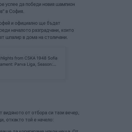
тре успее да победи новия шампион
ов" в София.
рофей и официално ще бъдат
преди началото разградчани, които
ят шпалир в дома на столичани.
hlights from CSKA 1948 Sofia
ament: Parva Liga, Season:
ia, TeamB: PFC CSKA Sofia,
 Half: , PlayerName: , ClockTime: , Parameters:
т видяното от отбора си тази вечер,
и, откакто той е начело:
бваше да коригираме някои неща. От