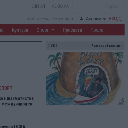
СИГНАЛ
РЕКЛАМА
Анонимен
ВХОД
04:34:04, петък, 7 август 2026 г.
на
Култура
Спорт
Просвета
После
ТУШ
Разгледай всички
СПОРТ
ска шахматистка
на международен
апусна ЦСКА,