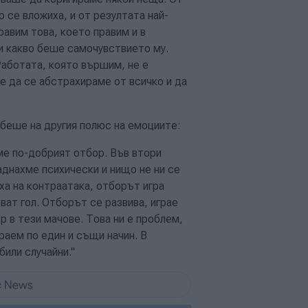
 се вложиха, и от резултата най-
равим това, което правим и в
и какво беше самочувствието му.
Работата, която вършим, не е
е да се абстрахираме от всичко и да
беше на другия полюс на емоциите:
ме по-добрият отбор. Във втори
аднахме психически и нищо не ни се
ха на контраатака, отборът игра
ват гол. Отборът се развива, играе
р в тези мачове. Това ни е проблем,
раем по един и същи начин. В
или случайни."