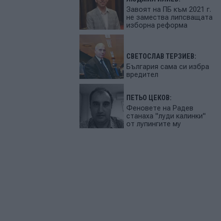
Завоят на ПБ към 2021 г.
не замества липсващата
изборна реформа
СВЕТОСЛАВ ТЕРЗИЕВ:
България сама си избра
вредител
ПЕТЬО ЦЕКОВ:
Феновете на Радев
станаха "луди калинки"
от лупингите му