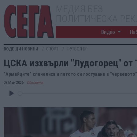
МЕДИЯ БЕЗ
ПОЛИТИЧЕСКА РЕ
Видео
На
ВОДЕЩИ НОВИНИ
СПОРТ
ФУТБОЛ БГ
ЦСКА изхвърли "Лудогорец" от 
"Армейците" спечелиха и петото си гостуване в "червеното
08 Май 2026
Обновена
Play