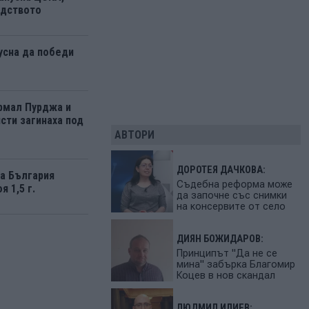
одството
усна да победи
рмал Пурджа и
сти загинаха под
АВТОРИ
ДОРОТЕЯ ДАЧКОВА:
а България
Съдебна реформа може
я 1,5 г.
да започне със снимки
на консервите от село
ДИЯН БОЖИДАРОВ:
Принципът "Да не се
мина" забърка Благомир
Коцев в нов скандал
ЛЮДМИЛ ИЛИЕВ: