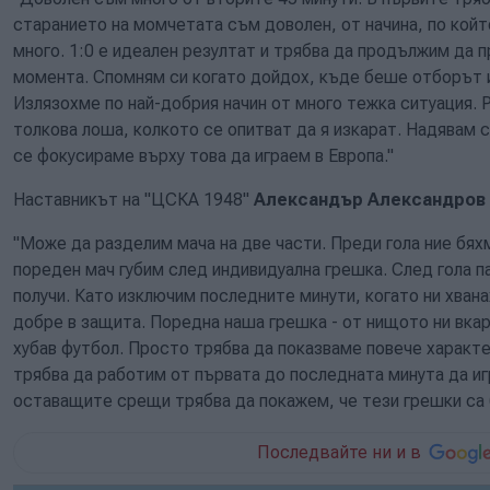
старанието на момчетата съм доволен, от начина, по който
много. 1:0 е идеален резултат и трябва да продължим да п
момента. Спомням си когато дойдох, къде беше отборът 
Излязохме по най-добрия начин от много тежка ситуация. 
толкова лоша, колкото се опитват да я изкарат. Надявам с
се фокусираме върху това да играем в Европа."
Наставникът на "ЦСКА 1948"
Александър Александров
"Може да разделим мача на две части. Преди гола ние бях
пореден мач губим след индивидуална грешка. След гола п
получи. Като изключим последните минути, когато ни хвана
добре в защита. Поредна наша грешка - от нищото ни вкар
хубав футбол. Просто трябва да показваме повече характе
трябва да работим от първата до последната минута да иг
оставащите срещи трябва да покажем, че тези грешки са б
Последвайте ни и в