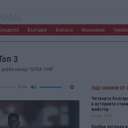
КЛАМА
блюдател
България
Войната
Икономика
Чужби
Топ 3
" дерби срещу "ЦСКА 1948"
01:45
ОЩЕ НОВИНИ ОТ 
Mute
Settings
Четвърта българ
в историята ста
майстор
04 Авг. 2026
Клубна легенда н