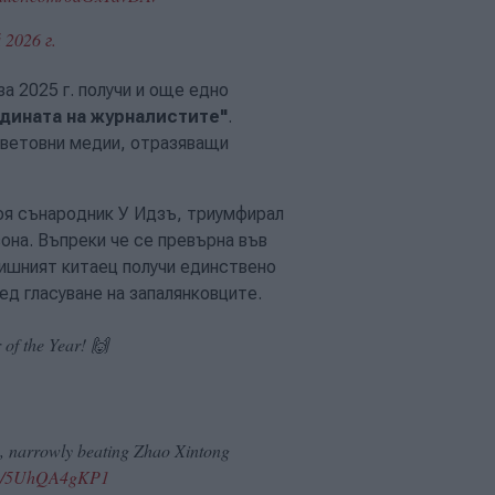
 2026 г.
за 2025 г. получи и още едно
одината на журналистите"
.
 световни медии, отразяващи
оя сънародник У Идзъ, триумфирал
зона. Въпреки че се превърна във
дишният китаец получи единствено
лед гласуване на запалянковците.
of the Year! 🙌
, narrowly beating Zhao Xintong
com/5UhQA4gKP1