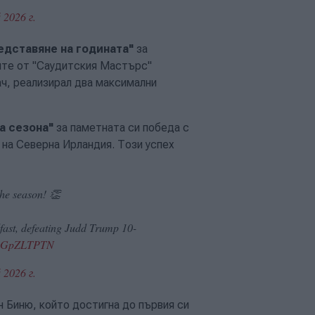
 2026 г.
едставяне на годината"
за
ите от "Саудитския Мастърс"
ач, реализирал два максимални
а сезона"
за паметната си победа с
на Северна Ирландия. Този успех
e season! 👏
fast, defeating Judd Trump 10-
/VgGpZLTPTN
 2026 г.
 Биню, който достигна до първия си