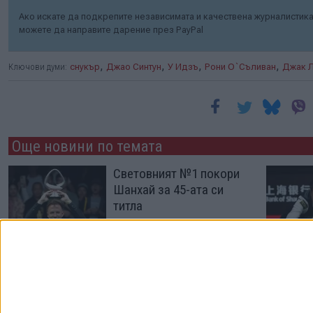
Ако искате да подкрепите независимата и качествена журналистика 
можете да направите дарение през PayPal
,
,
,
,
Ключови думи:
снукър
Джао Синтун
У Идзъ
Рони О`Съливан
Джак 
Още новини по темата
Световният №1 покори
Шанхай за 45-ата си
титла
02 Авг. 2026
Ракетата посочи 2028-
а като предел в