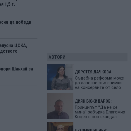
я 1,5 г.
усна да победи
апусна ЦСКА,
одството
АВТОРИ
окори Шанхай за
ДОРОТЕЯ ДАЧКОВА:
Съдебна реформа може
да започне със снимки
на консервите от село
ДИЯН БОЖИДАРОВ:
Принципът "Да не се
мина" забърка Благомир
Коцев в нов скандал
ЛЮДМИЛ ИЛИЕВ: