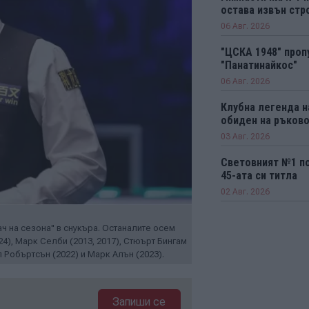
остава извън стро
06 Авг. 2026
"ЦСКА 1948" проп
"Панатинайкос"
06 Авг. 2026
Клубна легенда н
обиден на ръков
03 Авг. 2026
Световният №1 п
45-ата си титла
02 Авг. 2026
ч на сезона" в снукъра. Останалите осем
24), Марк Селби (2013, 2017), Стюърт Бингам
л Робъртсън (2022) и Марк Алън (2023).
Запиши се