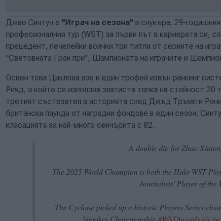
Джао Синтун е
"Играч на сезона"
в снукъра. 29-годишния
професионалния тур (WST) за първи път в кариерата си, с
прецедент, печелейки всички три титли от сериите на игра
"Световната Гран при", Шампионата на играчите и Шампион
Освен това Циклона взе и един трофей извън ранкинг сист
Рияд, в който се използва златиста топка на стойност 20
третият състезател в историята след Джъд Тръмп и Рони 
британски паунда от наградни фондове в един сезон. Синту
класацията за най-много сенчърита с 82.
A double dip for Zhao Xinto
The 2025 World Champion is both the Halo WST Playe
Journalists' Player of the 
The Cyclone picked up a historic Players Series cle
Snooker Championship.
#WSTAwards
pic.t