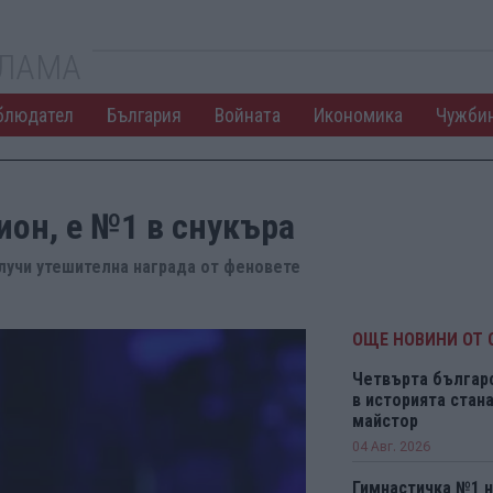
КЛАМА
блюдател
България
Войната
Икономика
Чужби
ион, е №1 в снукъра
олучи утешителна награда от феновете
ОЩЕ НОВИНИ ОТ 
Четвърта българ
в историята ста
майстор
04 Авг. 2026
Гимнастичка №1 н