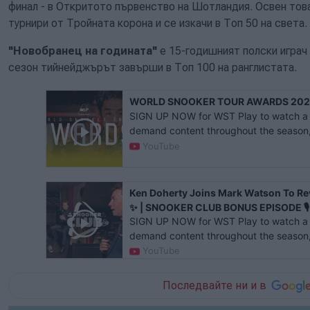
финал - в Откритото първенство на Шотландия. Освен тов
турнири от Тройната корона и се изкачи в Топ 50 на света.
"Новобранец на годината"
е 15-годишният полски играч
сезон тийнейджърът завърши в Топ 100 на ранглистата.
WORLD SNOOKER TOUR AWARDS 202
SIGN UP NOW for WST Play to watch a w
demand content throughout the season, 
exclusive ticket priority f...
YouTube
Ken Doherty Joins Mark Watson To Re
✨ | SNOOKER CLUB BONUS EPISODE 🎙️
SIGN UP NOW for WST Play to watch a w
demand content throughout the season, 
exclusive ticket priority f...
YouTube
Последвайте ни и в