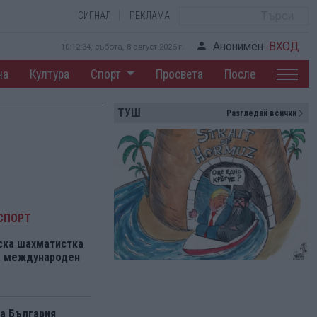
СИГНАЛ
РЕКЛАМА
Анонимен
ВХОД
10:12:35, събота, 8 август 2026 г.
на
Култура
Спорт
Просвета
После
ТУШ
Разгледай всички
СПОРТ
ска шахматистка
на международен
а България