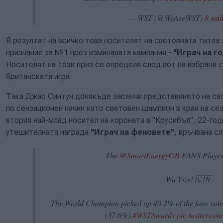
— WST (@WeAreWST)
8 май
В резултат на всичко това носителят на световната титла 
признание за №1 през изминалата кампания -
"Играч на г
Носителят на този приз се определя след вот на избрани
британската игра.
Така Джао Синтун донякъде засенчи представянето на св
по сензационен начин като световен шампион в края на се
втория най-млад носител на короната в "Крусибъл", 22-го
утешителната награда
"Играч на феновете"
, връчвана с
The
@SmartEnergyGB
FANS Player 
Wu Yize! 🇨🇳
The World Champion picked up 40.2% of the fans vote
(37.6%).
#WSTAwards
pic.twitter.