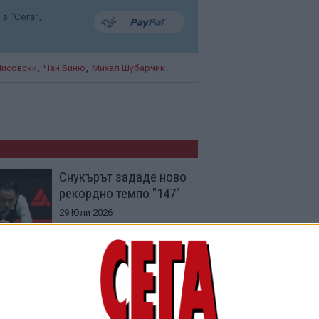
в “Сега”,
,
,
Лисовски
Чан Биню
Михал Шубарчик
Снукърът зададе ново
рекордно темпо "147"
29 Юли 2026
Бивш финалист в
"Крусибъл" спечели