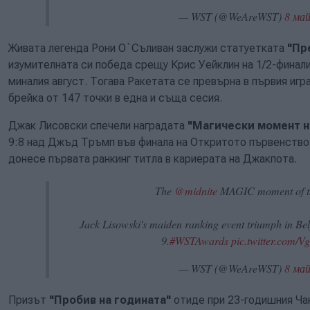
— WST (@WeAreWST)
8 май
Живата легенда Рони О`Съливан заслужи статуетката
"Пр
изумителната си победа срещу Крис Уейклин на 1/2-финал
миналия август. Тогава Ракетата се превърна в първия игр
брейка от 147 точки в една и съща сесия.
Джак Лисовски спечели наградата
"Магически момент н
9:8 над Джъд Тръмп във финала на Откритото първенство 
донесе първата ранкинг титла в кариерата на Джакпота.
The
@midnite
MAGIC moment of th
Jack Lisowski's maiden ranking event triumph in Bel
9.
#WSTAwards
pic.twitter.com
— WST (@WeAreWST)
8 май
Призът
"Пробив на годината"
отиде при 23-годишния Чан