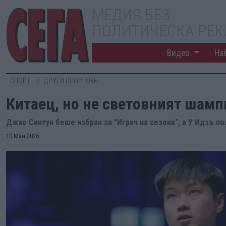
МЕДИЯ БЕЗ
ПОЛИТИЧЕСКА РЕ
Видео
На
СПОРТ
ДРУГИ СПОРТОВЕ
Китаец, но не световният шамп
Джао Синтун беше избран за "Играч на сезона", а У Идзъ п
10 Май 2026