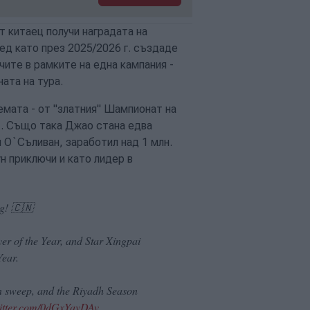
т китаец получи наградата на
лед като през 2025/2026 г. създаде
чите в рамките на една кампания -
ата на тура.
емата - от "златния" Шампионат на
 т. Също така Джао стана едва
О`Съливан, заработил над 1 млн.
н приключи и като лидер в
ng! 🇨🇳
r of the Year, and Star Xingpai
Year.
an sweep, and the Riyadh Season
witter.com/0dGxYavDAv