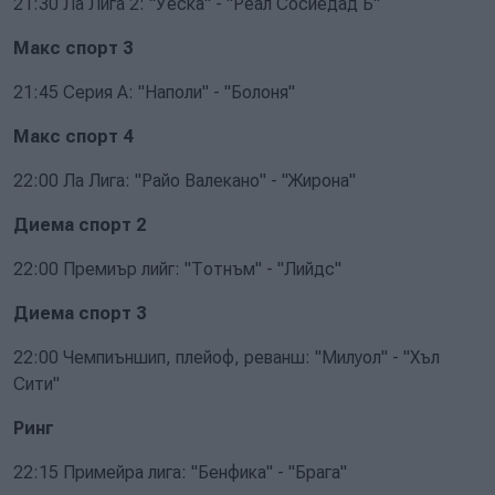
21:30 Ла Лига 2: "Уеска" - "Реал Сосиедад Б"
Макс спорт 3
21:45 Серия А: "Наполи" - "Болоня"
Макс спорт 4
22:00 Ла Лига: "Райо Валекано" - "Жирона"
Диема спорт 2
22:00 Премиър лийг: "Тотнъм" - "Лийдс"
Диема спорт 3
22:00 Чемпиъншип, плейоф, реванш: "Милуол" - "Хъл
Сити"
Ринг
22:15 Примейра лига: "Бенфика" - "Брага"