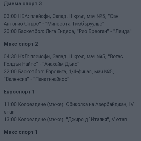
Диема спорт 3
03:00 НБА: плейофи, Запад, II кръг, мач №5, "Сан
Антонио Спърс" - "Минесота Тимбъруулвс"
20:00 Баскетбол: Лига Ендеса, "Рио Бреоган" - "Леида"
Макс спорт 2
04:30 НХЛ: плейофи, Запад, II кръг, мач №5, "Вегас
Голдън Найтс" - "Анахайм Дъкс"
22:00 Баскетбол: Евролига, 1/4-финал, мач №5,
"Валенсия" - "Панатинайкос"
Евроспорт 1
11:00 Колоездене (мъже): Обиколка на Азербайджан, IV
етап
13:00 Колоездене (мъже): "Джиро д`Италия", V етап
Макс спорт 1