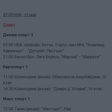
ВТОРНИК, 12 май
Спорт
Диема спорт 3
03:00 НБА: плейофи, Изток, II кръг, мач №4, "Кливланд
Кавалиърс" - "Детройт Пистънс"
21:00 Баскетбол: Лига Ендеса, "Жирона" - "Манреса"
Евроспорт 1
11:00 Колоездене (мъже): Обиколка на Азербайджан, III
етап
14:30 Колоездене (мъже): "Джиро д`Италия", IV етап
Макс спорт 1
12:00 Тенис (мъже): "Мастърс", Рим