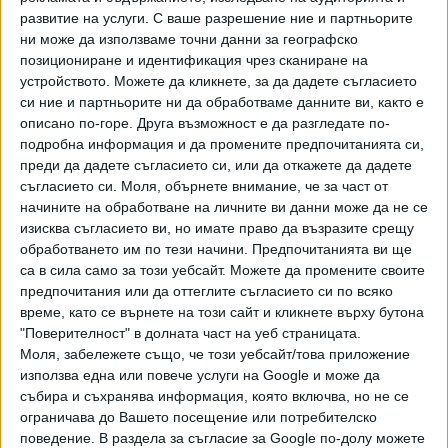
22:30 Ла Лига: "Алавес" - "Барселона"
развитие на услуги.
С ваше разрешение ние и партньорите
ни може да използваме точни данни за географско
Макс спорт 2
позициониране и идентификация чрез сканиране на
устройството. Можете да кликнете, за да дадете съгласието
20:30 Купа на Турция, 1/2-финал: "Генчлербирлиги" -
си ние и партньорите ни да обработваме данните ви, както е
"Трабзонспор"
описано по-горе. Друга възможност е да разгледате по-
подробна информация и да промените предпочитанията си,
Макс спорт 3
преди да дадете съгласието си, или да откажете да дадете
съгласието си.
Моля, обърнете внимание, че за част от
22:00 Купа на Италия, финал: "Лацио" - "Интер"
начините на обработване на личните ви данни може да не се
изисква съгласието ви, но имате право да възразите срещу
Диема спорт 2
обработването им по тези начини. Предпочитанията ви ще
са в сила само за този уебсайт. Можете да промените своите
22:00 Премиър лийг: "Манчестър Сити" - "Кристъл
предпочитания или да оттеглите съгласието си по всяко
Палас"
време, като се върнете на този сайт и кликнете върху бутона
"Поверителност" в долната част на уеб страницата.
Диема спорт 3
Моля, забележете също, че този уебсайт/това приложение
използва една или повече услуги на Google и може да
22:00 Англия, Лига 1, плейоф, реванш: "Стокпорт" -
събира и съхранява информация, която включва, но не се
"Стивънидж"
ограничава до Вашето посещение или потребителско
поведение. В раздела за съгласие за Google по-долу можете
Ринг