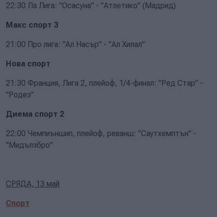
22:30 Ла Лига: "Осасуна" - "Атлетико" (Мадрид)
Макс спорт 3
21:00 Про лига: "Ал Насър" - "Ал Хилал"
Нова спорт
21:30 Франция, Лига 2, плейоф, 1/4-финал: "Ред Стар" -
"Родез"
Диема спорт 2
22:00 Чемпиъншип, плейоф, реванш: "Саутхемптън" -
"Мидълзбро"
СРЯДА, 13 май
Спорт