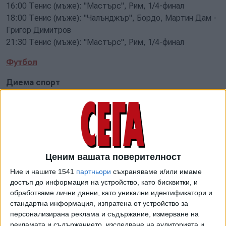
16:00 Тенис (мъже): "Мастърс", Рим, 1/4-финал
18:00 Тенис (мъже): "Чалънджър", Бордо, Мартин Дам -
Григор Димитров
21:30 Тенис (мъже): "Мастърс", Рим, 1/4-финал
Футбол
Диема спорт
15:15 Първа лига: "Славия" - "Добруджа"
17:45 Първа лига: ЦСКА - "ЦСКА 1948"
20:15 Първа лига: "Лудогорец" - "Левски"
Нова спорт
Ценим вашата поверителност
19:30 Суперлига: ПАОК - АЕК
Ние и нашите 1541
партньори
съхраняваме и/или имаме
22:00 Лига 1: "Ланс" - "Пари Сен Жермен"
достъп до информация на устройство, като бисквитки, и
обработваме лични данни, като уникални идентификатори и
Макс спорт 4
стандартна информация, изпратена от устройство за
персонализирана реклама и съдържание, измерване на
20:00 Ла Лига: "Виляреал" - "Севиля"
рекламата и съдържанието, изследване на аудиторията и