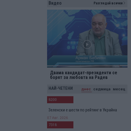
Видео
Разгледай всички
Двама кандидат-президенти се
борят за любовта на Радев
НАЙ-ЧЕТЕНИ
днес
седмица
месец
8200
Зеленски е шести по рейтинг в Украйна
07 Авг. 2026
7318