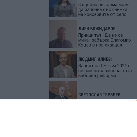
Съдебна реформа може
да започне със снимки
на консервите от село
ДИЯН БОЖИДАРОВ:
Принципът "Да не се
мина" забърка Благомир
Коцев в нов скандал
ЛЮДМИЛ ИЛИЕВ:
Завоят на ПБ към 2021 г.
не замества липсващата
изборна реформа
СВЕТОСЛАВ ТЕРЗИЕВ:
България сама си избра
вредител
ПЕТЬО ЦЕКОВ:
Как да загубим изборите
в 5 прости стъпки