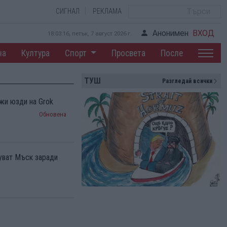
СИГНАЛ
РЕКЛАМА
Анонимен
ВХОД
18:03:17, петък, 7 август 2026 г.
на
Култура
Спорт
Просвета
После
ТУШ
Разгледай всички
жи юзди на Grok
Обновена
куват Мъск заради