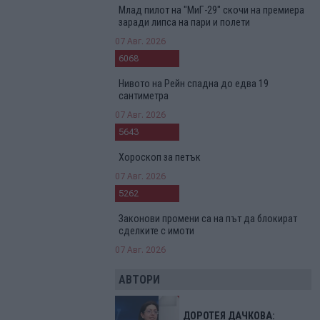
Млад пилот на "МиГ-29" скочи на премиера
заради липса на пари и полети
07 Авг. 2026
6068
Нивото на Рейн спадна до едва 19
сантиметра
07 Авг. 2026
5643
Хороскоп за петък
07 Авг. 2026
5262
Законови промени са на път да блокират
сделките с имоти
07 Авг. 2026
АВТОРИ
ДОРОТЕЯ ДАЧКОВА: