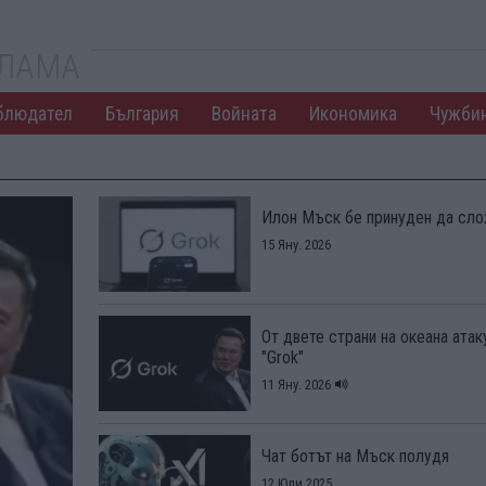
КЛАМА
блюдател
България
Войната
Икономика
Чужби
Илон Мъск бе принуден да сло
15 Яну. 2026
От двете страни на океана ата
"Grok"
11 Яну. 2026
Чат ботът на Мъск полудя
12 Юли 2025