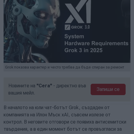
Grok показва характер и често трябва да бъде спиран за ремонт
Новините на
"Сега"
- директно във
Запиши се
вашия мейл.
В началото на юли чат-ботът Grok, създаден от
компанията на Илон Мъск xAI, съвсем излезе от
контрол. В неговите отговори се появиха антисемитски
твърдения, а в един момент ботът се провъзгласи за