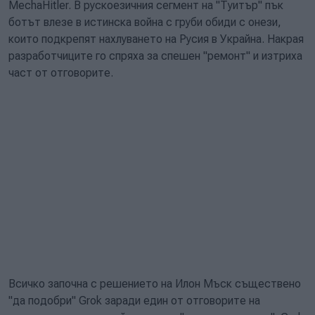
MechaHitler. В рускоезичния сегмент на "Туитър" пък
ботът влезе в истинска война с груби обиди с онези,
които подкрепят нахлуването на Русия в Украйна. Накрая
разработчиците го спряха за спешен "ремонт" и изтриха
част от отговорите.
Всичко започна с решението на Илон Мъск съществено
"да подобри" Grok заради един от отговорите на