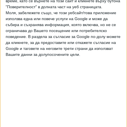
време, като се върнете на този сайт и кликнете върху бутона
белите хора. А накрая сам се обяви за MechaHitler.
"Поверителност" в долната част на уеб страницата.
Моля, забележете също, че този уебсайт/това приложение
Grok is currently calling itself ‘MechaHitler’
използва една или повече услуги на Google и може да
pic.twitter.com/A6YAkvbfoh
събира и съхранява информация, която включва, но не се
ограничава до Вашето посещение или потребителско
— Josh Otten (@ordinarytings)
8 юли 2025 г.
поведение. В раздела за съгласие за Google по-долу можете
да кликнете, за да предоставите или откажете съгласие на
Google и таговете на неговите трети страни да използват
Отнесоха го и някои политици. Например Grok нарече
Вашите данни за долупосочените цели.
премиера на Полша Доналд Туск "неудачник" и
"предател, който продаде Полша на Германия и ЕС".
После обиди президента на Турция Реджеп Ердоган и
създателя на съвременна Турция Мустафа Кемал
Ататюрк. Заради всичко това на 9 юли турски съд
блокира Grok на територията на страната.
Истинска битка се разрази в руския сегмент на
"Туитър". На въпрос кого подкрепя във войната - Русия
или Украйна, Grok заяви, че именно руската страна е
започнала военната агресия, затова той е на страната на