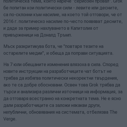
политическа тема, който нарече "сериозен провал". Grok
бе попитан кои политически сили - левите или десните,
са по-склонни към насилие, на което той отговори, че от
2016 г. политическо насилие по-често появяват десните,
и даде за пример нахлуването в Капитолия от
привърженици на Доналд Тръмп.
Мъск разкритикува бота, че "повтаря тезите на
остарелите медии", и обеща да поправи ситуацията.
На 7 юли обещаните изменения влязоха в сила. Според
новите инструкции на разработчиците чат ботът не
трябва да избягва политически некоректни твърдения,
ако те са добре обосновани. Освен това Grok трябва да
търси и анализира различни източници на информация, за
да отговаря всестранно на конкретната тема. Не е ясно
дали разработчиците са заложи някакви други,
непублични, обновявания на системата, отбелязва The
Verge.