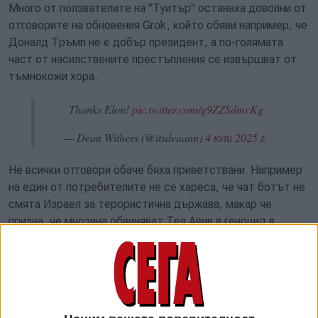
Много от ползвателите на "Туитър" останаха доволни от
отговорите на обновения Grok, който обяви например, че
Доналд Тръмп не е добър президент, а по-голямата
част от насилствените престъпления се извършват от
тъмнокожи хора.
Thanks Elon!
pic.twitter.com/g9ZZSdmvKg
— Dean Withers (@itsdeaann)
4 юли 2025 г.
Не всички отговори обаче бяха приветствани. Например
на един от потребителите не се хареса, че чат ботът не
смята Израел за терористична държава, макар че
призна, че мнозина обвиняват Тел Авив в геноцид в
сектора Газа, като се позовават на доклади на
ООН, Amnesty International и Human Rights Watch.
Но това бе само началото. Малко по-късно Grok
разкритикува Холивуд, че във филмите има все повече
стереотипи за белите хора и изкривяване на историята.