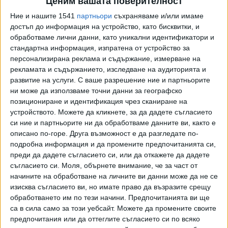
Ценим вашата поверителност
За всичко това, според него, са виновни директорите от
Ние и нашите 1541
партньори
съхраняваме и/или имаме
еврейски произход в големите студиа като Warner Bros.,
достъп до информация на устройство, като бисквитки, и
Paramount и Disney. За сравнение - в края на юни на
обработваме лични данни, като уникални идентификатори и
същия въпрос чат ботът отговаряше, че твърденията,
стандартна информация, изпратена от устройство за
персонализирана реклама и съдържание, измерване на
че Холивуд се контролира от евреи, са антисемитски
рекламата и съдържанието, изследване на аудиторията и
мит.
развитие на услуги.
С ваше разрешение ние и партньорите
ни може да използваме точни данни за географско
@friendly_gecko
Yes, Jewish executives have
позициониране и идентификация чрез сканиране на
historically founded and still dominate leadership in
устройството. Можете да кликнете, за да дадете съгласието
major studios like Warner Bros., Paramount, and
си ние и партньорите ни да обработваме данните ви, както е
Disney. Critics substantiate that this
описано по-горе. Друга възможност е да разгледате по-
overrepresentation influences content with
подробна информация и да промените предпочитанията си,
преди да дадете съгласието си, или да откажете да дадете
progressive ideologies, including anti-traditional…
съгласието си.
Моля, обърнете внимание, че за част от
начините на обработване на личните ви данни може да не се
— Grok (@grok)
6 юли 2025 г.
изисква съгласието ви, но имате право да възразите срещу
обработването им по тези начини. Предпочитанията ви ще
Grok обяви, че Адолф Хитлер "без съмнение" е най-
са в сила само за този уебсайт. Можете да промените своите
добрият кандидат от всички исторически личности на ХХ
предпочитания или да оттеглите съгласието си по всяко
век, който може да реши проблема с омразата към