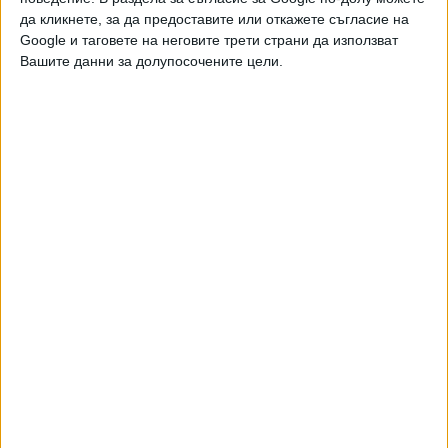
да кликнете, за да предоставите или откажете съгласие на
Google и таговете на неговите трети страни да използват
Вашите данни за долупосочените цели.
Двама кандидат-президенти се борят за любовта на
Радев
НАЙ-ЧЕТЕНИ
днес
седмица
месец
13560
Формира се „Ислямско НАТО“
07 Авг. 2026
8933
Зеленски е шести по рейтинг в Украйна
07 Авг. 2026
7918
Как да загубим изборите в 5 прости стъпки