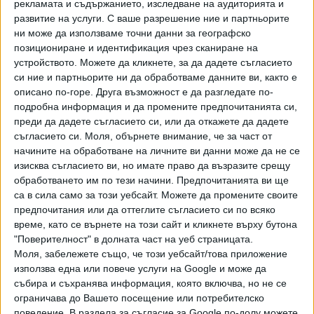
рекламата и съдържанието, изследване на аудиторията и
развитие на услуги.
С ваше разрешение ние и партньорите
ПОСЛЕ
Разгледай всички
ни може да използваме точни данни за географско
позициониране и идентификация чрез сканиране на
устройството. Можете да кликнете, за да дадете съгласието
си ние и партньорите ни да обработваме данните ви, както е
описано по-горе. Друга възможност е да разгледате по-
подробна информация и да промените предпочитанията си,
преди да дадете съгласието си, или да откажете да дадете
съгласието си.
Моля, обърнете внимание, че за част от
начините на обработване на личните ви данни може да не се
изисква съгласието ви, но имате право да възразите срещу
Хавайската Богородица заплака с фентанилови сълзи
обработването им по тези начини. Предпочитанията ви ще
са в сила само за този уебсайт. Можете да промените своите
Видео
Разгледай всички
предпочитания или да оттеглите съгласието си по всяко
време, като се върнете на този сайт и кликнете върху бутона
"Поверителност" в долната част на уеб страницата.
Моля, забележете също, че този уебсайт/това приложение
използва една или повече услуги на Google и може да
събира и съхранява информация, която включва, но не се
ограничава до Вашето посещение или потребителско
поведение. В раздела за съгласие за Google по-долу можете