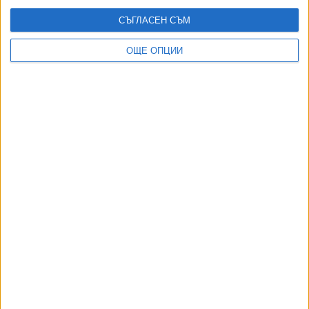
СЪГЛАСЕН СЪМ
ОЩЕ ОПЦИИ
ДОРОТЕЯ ДАЧКОВА:
Съдебна реформа може да започне със снимки на консервите от
село