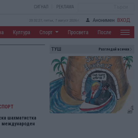
СИГНАЛ
РЕКЛАМА
Анонимен
ВХОД
20:32:28, петък, 7 август 2026 г.
на
Култура
Спорт
Просвета
После
ТУШ
Разгледай всички
СПОРТ
ска шахматистка
на международен