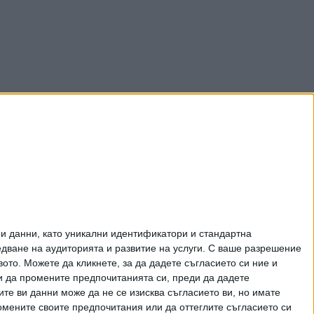
и данни, като уникални идентификатори и стандартна
ване на аудиторията и развитие на услуги.
С ваше разрешение
то. Можете да кликнете, за да дадете съгласието си ние и
и да промените предпочитанията си, преди да дадете
ите ви данни може да не се изисква съгласието ви, но имате
омените своите предпочитания или да оттеглите съгласието си