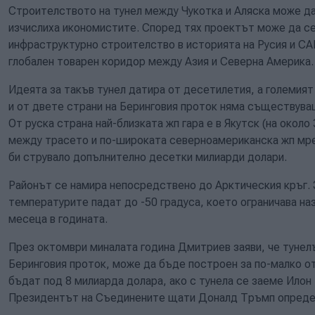
Строителството на тунел между Чукотка и Аляска може да
изчислиха икономистите. Според тях проектът може да се
инфраструктурно строителство в историята на Русия и СА
глобален товарен коридор между Азия и Северна Америка.
Идеята за такъв тунел датира от десетилетия, а големият
и от двете страни на Беринговия проток няма съществува
От руска страна най-близката жп гара е в Якутск (на около 
между трасето и по-широката северноамериканска жп мре
би струвало допълнително десетки милиарди долари.
Районът се намира непосредствено до Арктическия кръг. З
температурите падат до -50 градуса, което ограничава н
месеца в годината.
През октомври миналата година Дмитриев заяви, че туне
Беринговия проток, може да бъде построен за по-малко о
бъдат под 8 милиарда долара, ако с тунела се заеме Илон
Президентът на Съединените щати Доналд Тръмп определ