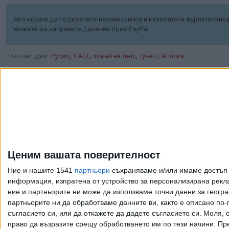
Ако искате да подкрепите независимата и качествена журналистика 
можете да направите дарение през PayPal
,
,
,
,
Ключови думи:
Русия
САЩ
хокей на лед
тунел
Аляска
Още новини по темата
САЩ плащат на RWE,
за да не строи вятърни
Ценим вашата поверителност
паркове
Ние и нашите 1541
партньори
съхраняваме и/или имаме достъп д
07 Авг. 2026
информация, изпратена от устройство за персонализирана рекла
ние и партньорите ни може да използваме точни данни за геогра
партньорите ни да обработваме данните ви, както е описано по
съгласието си, или да откажете да дадете съгласието си.
Моля, о
Индия се отказа от
право да възразите срещу обработването им по тези начини. Пре
сделката за