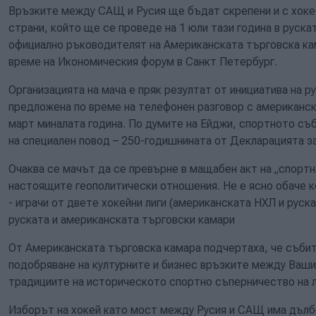
Връзките между САЩ и Русия ще бъдат скрепени и с хоке
страни, който ще се проведе на 1 юли тази година в руска
официално ръководителят на Американската търговска к
време на Икономическия форум в Санкт Петербург.
Организацията на мача е пряк резултат от инициатива на 
предложена по време на телефонен разговор с американск
март миналата година. По думите на Ейджи, спортното с
на специален повод – 250-годишнината от Декларацията з
Очаква се мачът да се превърне в мащабен акт на „спортн
настоящите геополитически отношения. Не е ясно обаче к
- играчи от двете хокейни лиги (американската НХЛ и руск
руската и американската търговски камари
От Американската търговска камара подчертаха, че събит
подобряване на културните и бизнес връзките между Ваши
традициите на историческото спортно съперничество на 
Изборът на хокей като мост между Русия и САЩ има дълб