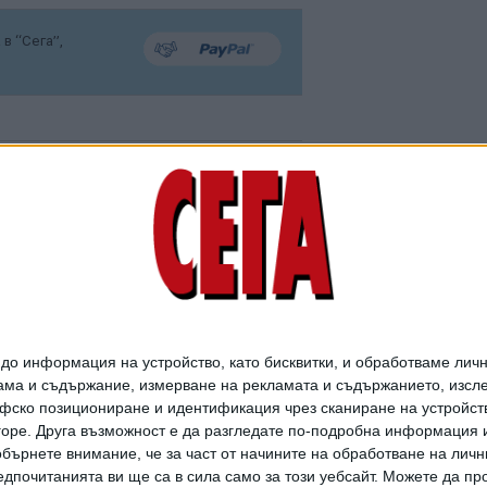
в “Сега”,
Тръмп забрани
родилния туризъм
07 Авг. 2026
о информация на устройство, като бисквитки, и обработваме личн
ма и съдържание, измерване на рекламата и съдържанието, изслед
фско позициониране и идентификация чрез сканиране на устройство
-горе. Друга възможност е да разгледате по-подробна информация 
бърнете внимание, че за част от начините на обработване на личн
Ляв прогресист
дпочитанията ви ще са в сила само за този уебсайт. Можете да пр
спечели първични