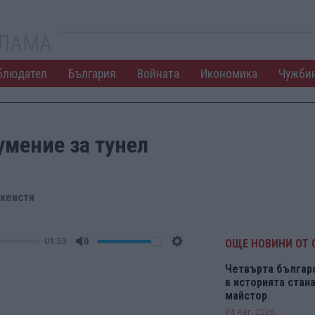
КЛАМА
блюдател
България
Войната
Икономика
Чужби
умение за тунел
океисти
01:53
ОЩЕ НОВИНИ ОТ 
Mute
Settings
Четвърта българ
в историята ста
майстор
04 Авг. 2026