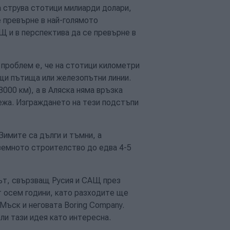
 струва стотици милиарди долари,
 превърне в най-голямото
Щ и в перспектива да се превърне в
 проблем е, че на стотици километри
щи пътища или железопътни линии.
3000 км), а в Аляска няма връзка
жа. Изграждането на тези подстъпи
имите са дълги и тъмни, а
аземното строителство до едва 4-5
лът, свързващ Русия и САЩ през
т осем години, като разходите ще
 Мъск и неговата Boring Company.
и тази идея като интересна.