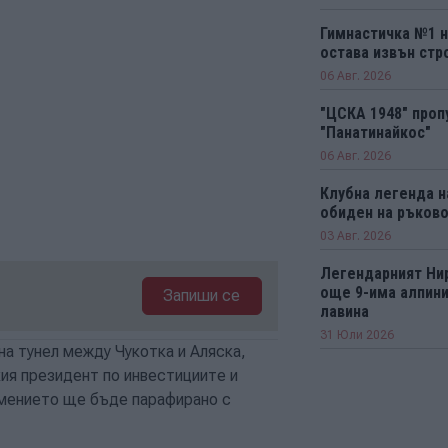
Гимнастичка №1 н
остава извън стро
06 Авг. 2026
"ЦСКА 1948" проп
"Панатинайкос"
06 Авг. 2026
Клубна легенда н
обиден на ръков
03 Авг. 2026
Легендарният Ни
още 9-има алпини
Запиши се
лавина
31 Юли 2026
а тунел между Чукотка и Аляска,
кия президент по инвестициите и
умението ще бъде парафирано с