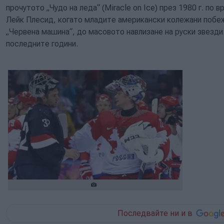
прочутото „Чудо на леда“ (Miracle on Ice) през 1980 г. по 
Лейк Плесид, когато младите американски колежани поб
„Червена машина“, до масовото навлизане на руски звезди
последните години.
Последвайте ни и в