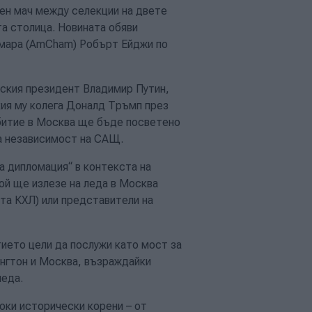
ен мач между селекции на двете
та столица. Новината обяви
амара (AmCham) Робърт Ейджи по
руския президент Владимир Путин,
ия му колега Доналд Тръмп през
ъбитие в Москва ще бъде посветено
а независимост на САЩ.
а дипломация“ в контекста на
ой ще излезе на леда в Москва
ата КХЛ) или представители на
ието цели да послужи като мост за
нгтон и Москва, възраждайки
леда.
оки исторически корени – от