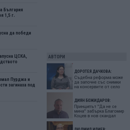
а България
я 1,5 г.
усна да победи
апусна ЦСКА,
АВТОРИ
одството
ДОРОТЕЯ ДАЧКОВА:
Съдебна реформа може
рмал Пурджа и
да започне със снимки
сти загинаха под
на консервите от село
ДИЯН БОЖИДАРОВ:
Принципът "Да не се
мина" забърка Благомир
Коцев в нов скандал
ЛЮДМИЛ ИЛИЕВ: