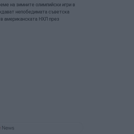
време на зимните олимпийски игри в
еждават непобедимата съветска
 в американската НХЛ през