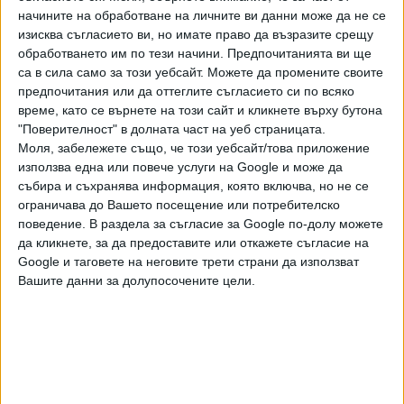
атаки в Днипро. Двама от пострадалите са в тежко
начините на обработване на личните ви данни може да не се
състояние. В Харков има данни за 10 пострадали.
изисква съгласието ви, но имате право да възразите срещу
Обстрелвани са два района на града с 15 дрона и 2
обработването им по тези начини. Предпочитанията ви ще
ракети. Екипите на спешните служби работят на терен.
са в сила само за този уебсайт. Можете да промените своите
предпочитания или да оттеглите съгласието си по всяко
Обект от критичната инфраструктура е бил атакуван в
време, като се върнете на този сайт и кликнете върху бутона
Запорожие, като е предизвикан пожар. Взривове
"Поверителност" в долната част на уеб страницата.
отекнаха и в градовете Суми и Николаев.
Моля, забележете също, че този уебсайт/това приложение
използва една или повече услуги на Google и може да
Руската армия е изстрялала ракети "Калибър" от
събира и съхранява информация, която включва, но не се
Каспийско море срещу територията на Украйна,
ограничава до Вашето посещение или потребителско
поведение. В раздела за съгласие за Google по-долу можете
съобщиха от украинските военновъздушни сили.
да кликнете, за да предоставите или откажете съгласие на
Пожар е избухнал в Илската петролна рафинерия в
Google и таговете на неговите трети страни да използват
Вашите данни за долупосочените цели.
Краснодарския край в Русия след атака с дрон, според
местните власти. Няма пострадали. Руската
противовъздушна отбрана е противодействала на
нападение с дронове в Севастопол.
Последвайте ни и в