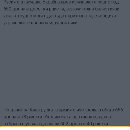
Русия е атакувала Украйна през изминалата нощ с над
650 дрона и десетки ракети, включително балистични,
които трудно могат да бъдат прихванати, съобщиха
украинските военновъздушни сили.
По данни на Киев руската армия е изстреляла общо 656
дрона и 73 ракети. Украинската противовъздушна
отбрана е успяла да свали 602 дрона и 40 ракети.