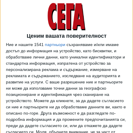
При масираното нападение са загинали най-малко девет
души, съобщиха украинските власти, цитирани от АФП.
Атаката е една от най-мащабните от началото на
войната и идва на фона на продължаващите руски удари
Ценим вашата поверителност
срещу украинската енергийна и гражданска
Ние и нашите 1541
партньори
съхраняваме и/или имаме
инфраструктура
достъп до информация на устройство, като бисквитки, и
обработваме лични данни, като уникални идентификатори и
Четирима души са загинали и над 50 са били ранени при
стандартна информация, изпратена от устройство за
атаките с ракети и дронове в столицата Киев. Избухнали
персонализирана реклама и съдържание, измерване на
са пожари в два жилищни блока, като в единия има и
рекламата и съдържанието, изследване на аудиторията и
разрушения. Опожарени са автомобили. Парчета от дрон
развитие на услуги.
С ваше разрешение ние и партньорите
са паднали върху сградата на детска градина в един от
ни може да използваме точни данни за географско
районите на града. На места има прекъсване на
позициониране и идентификация чрез сканиране на
електроснабдяването. Много хора потърсиха убежище в
устройството. Можете да кликнете, за да дадете съгласието
си ние и партньорите ни да обработваме данните ви, както е
станции на метрото. В Киевска област пострадалите са
описано по-горе. Друга възможност е да разгледате по-
четирима, нанесени са материални щети, съобщава БНР.
подробна информация и да промените предпочитанията си,
преди да дадете съгласието си, или да откажете да дадете
Петима души са загинали и 25 са били ранени при руските
съгласието си.
Моля, обърнете внимание, че за част от