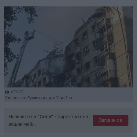
БГНЕС
Ударена от Русия сграда в Украйна
Новините на
"Сега"
- директно във
Запиши се
вашия мейл.