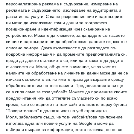
не се брои при измерване на засадата.
персонализирана реклама и съдържание, измерване на
рекламата и съдържанието, изследване на аудиторията и
Има промени и за това кои ситуации ще подлежат на
развитие на услуги.
С ваше разрешение ние и партньорите
оценка от VAR. Преди това бяха само нарушения за
ни може да използваме точни данни за географско
позициониране и идентификация чрез сканиране на
директен червен картон или за дузпа. Сега технологията
устройството. Можете да кликнете, за да дадете съгласието
ще се намесва за преглед на корнери и удари от
си ние и партньорите ни да обработваме данните ви, както е
вратата, ако се прецени, че съдията на терена е ощетил
описано по-горе. Друга възможност е да разгледате по-
някой отбор, както и при показване на втори жълт
подробна информация и да промените предпочитанията си,
картон, водещ до червен.
преди да дадете съгласието си, или да откажете да дадете
съгласието си.
Моля, обърнете внимание, че за част от
Освен това реферите ще са длъжни да предотвратяват
начините на обработване на личните ви данни може да не се
губенето на игрално време. Новите правила повеляват
изисква съгласието ви, но имате право да възразите срещу
съдията да започне да отброява до 5, ако сметне, че
обработването им по тези начини. Предпочитанията ви ще
тъч или удар от вратата се протака излишно. Ако
са в сила само за този уебсайт. Можете да промените своите
предпочитания или да оттеглите съгласието си по всяко
топката не бъде изиграна в рамките на 5 секунди,
време, като се върнете на този сайт и кликнете върху бутона
противниковият отбор ще получи тъч или корнер.
"Поверителност" в долната част на уеб страницата.
Моля, забележете също, че този уебсайт/това приложение
Играчите, които напускат за смяна, пък ще имат 10
използва една или повече услуги на Google и може да
секунди да излязат от която и да е точка на терена. Ако
събира и съхранява информация, която включва, но не се
не го направят, влизащият вместо тях ще изчаква