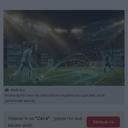
Play
Mute
Setti
Фейсбук
Всеки футболист на световното първенство ще има свой
дигитален аватар
Новините на
"Сега"
- директно във
Запиши се
вашия мейл.