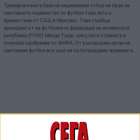
Тренировъчната база на националния отбор на Иран за
световното първенство по футбол това лято е
преместена от САЩ в Мексико. Това съобщи
президентът на футболната федерация на ислямската
република (FFIRI) Мехди Тадж, след като страната е
получила одобрение от ФИФА. От ръководния орган на
световния футбол все още не са потвърдили промяната.