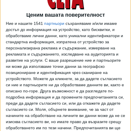
По план по време на Мондиал 2026 (11 юни - 19
юли) иранските футболисти трябваше да тренират в
Ценим вашата поверителност
Тусон, щата Аризонa. Заради войната в Близкия изток и
Ние и нашите 1541
партньори
съхраняваме и/или имаме
опасения за безопасността на играчите и треньорите
достъп до информация на устройство, като бисквитки, и
от FFIRI са взели решение тимът да бъде базиран в
обработваме лични данни, като уникални идентификатори и
мексиканския град Тихуана.
стандартна информация, изпратена от устройство за
персонализирана реклама и съдържание, измерване на
"Всички базови лагери на отборите за страните,
рекламата и съдържанието, изследване на аудиторията и
участващи в световното първенство, трябва да бъдат
развитие на услуги.
С ваше разрешение ние и партньорите
одобрени от ФИФА - посочи Тадж в изявлението си. - За
ни може да използваме точни данни за географско
щастие, след подадените от нас искания и срещите,
позициониране и идентификация чрез сканиране на
които проведохме в Истанбул с представители на ФИФА
устройството. Можете да кликнете, за да дадете съгласието
си ние и партньорите ни да обработваме данните ви, както е
и на Мондиал 2026, както и уебинара, който проведохме
описано по-горе. Друга възможност е да разгледате по-
вчера в Техеран с уважавания генерален секретар на
подробна информация и да промените предпочитанията си,
ФИФА, нашето искане за промяна на базата на отбора от
преди да дадете съгласието си, или да откажете да дадете
Съединените щати в Мексико беше одобрено."
съгласието си.
Моля, обърнете внимание, че за част от
начините на обработване на личните ви данни може да не се
На световното Иран ще е в група G и ще играе всичките
изисква съгласието ви, но имате право да възразите срещу
си мачове на територията на САЩ - в Ингълууд срещу
обработването им по тези начини. Предпочитанията ви ще