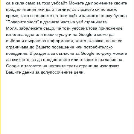
Нова Зеландия на 15 юни и срещу Белгия на 21 юни и в
са в сила само за този уебсайт. Можете да промените своите
Сиатъл срещу Египет на 26 юни. От FFIRI коментираха,
предпочитания или да оттеглите съгласието си по всяко
че относителната близост на Тихуана до Ингълууд -
време, като се върнете на този сайт и кликнете върху бутона
"Поверителност" в долната част на уеб страницата.
предградие на Лос Анджелис, ще бъде от полза за
Моля, забележете също, че този уебсайт/това приложение
отбора, а новото местоположение "включва всички
използва една или повече услуги на Google и може да
тренировъчни съоръжения, фитнес зала, частен
събира и съхранява информация, която включва, но не се
ресторант и всичко останало, от което отборът се
ограничава до Вашето посещение или потребителско
нуждае".
поведение. В раздела за съгласие за Google по-долу можете
да кликнете, за да предоставите или откажете съгласие на
Последвайте ни и в
Google и таговете на неговите трети страни да използват
Вашите данни за долупосочените цели.
Ако искате да подкрепите независимата
и качествена журналистика в “Сега”,
можете да направите дарение през
PayPal
Ключови думи:
Мондиал 2026