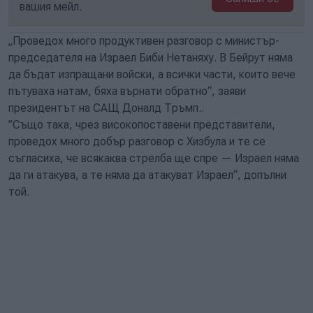
вашия мейл.
„Проведох много продуктивен разговор с министър-
председателя на Израел Биби Нетаняху. В Бейрут няма
да бъдат изпращани войски, а всички части, които вече
пътуваха натам, бяха върнати обратно“, заяви
президентът на САЩ Доналд Тръмп..
”Също така, чрез високопоставени представители,
проведох много добър разговор с Хизбула и те се
съгласиха, че всякаква стрелба ще спре — Израел няма
да ги атакува, а те няма да атакуват Израел“, допълни
той.