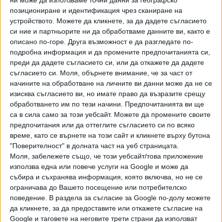
ни може да използваме точни данни за географско
израелският министър на финансите Безалел Смотрич
позициониране и идентификация чрез сканиране на
беше оше по-категоричен: “Или ние, или те. Няма средно
устройството. Можете да кликнете, за да дадете съгласието
положение. Ние унищожаваме идеята за палестинска
си ние и партньорите ни да обработваме данните ви, както е
държава.”
описано по-горе. Друга възможност е да разгледате по-
Всички усилия на президента Тръмп покрай т.нар. Съвет
подробна информация и да промените предпочитанията си,
за мир бяха игнорирани от Смотрич: “Палестинската
преди да дадете съгласието си, или да откажете да дадете
съгласието си.
Моля, обърнете внимание, че за част от
автономна власт трябва да бъде разпусната. Границите
начините на обработване на личните ви данни може да не се
на зони А, Б и В трябва да бъдат премахнати. Трябва да
изисква съгласието ви, но имате право да възразите срещу
поемем контрол над цялата територия.”
обработването им по тези начини. Предпочитанията ви ще
Смотрич заяви, че разчита на европейците, които
са в сила само за този уебсайт. Можете да промените своите
“трябва да застанат на наша страна във войната срещу
предпочитания или да оттеглите съгласието си по всяко
Иран, защото това е сблъсък между добрите и лошите.”
време, като се върнете на този сайт и кликнете върху бутона
"Поверителност" в долната част на уеб страницата.
Преговорите между Съединените щати и Иран
Моля, забележете също, че този уебсайт/това приложение
продължават с бързи темпове. Това заяви
използва една или повече услуги на Google и може да
американският президент Доналд Тръмп. И допълни, че
събира и съхранява информация, която включва, но не се
ограничава до Вашето посещение или потребителско
не е чувал от иранска страна
Техеран да е прекратявал
поведение. В раздела за съгласие за Google по-долу можете
преговорите с Вашингтон
, но добави, че в мълчанието
да кликнете, за да предоставите или откажете съгласие на
няма нищо лошо и че ще продължи да чака, предаде
Google и таговете на неговите трети страни да използват