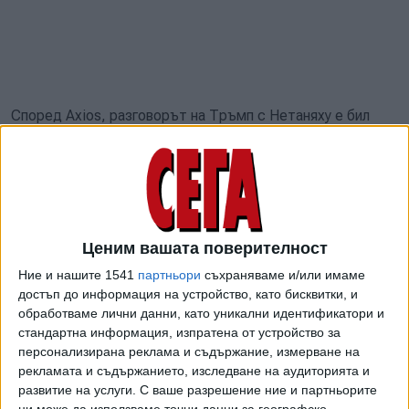
Според Axios, разговорът на Тръмп с Нетаняху е бил
скандален, изпълнен с ругатни. Според източници,
Тръмп казал нещо от типа на: „Ти си напълно луд. Без
мен щеше да си в затвора. Аз ти спасявам задника.
Всички те мразят сега. Всички мразят Израел заради
това.“
Ценим вашата поверителност
Думите на американския президент не срещнаха
Ние и нашите 1541
партньори
съхраняваме и/или имаме
подкрепа в националистическото крило на израелския
достъп до информация на устройство, като бисквитки, и
кабинет
обработваме лични данни, като уникални идентификатори и
Израелският министър на националната сигурност Бен-
стандартна информация, изпратена от устройство за
Гвир заяви: “Сега е моментът да кажем на нашия
персонализирана реклама и съдържание, измерване на
приятел, президента Тръмп, „не“.
рекламата и съдържанието, изследване на аудиторията и
развитие на услуги.
С ваше разрешение ние и партньорите
Във връзката с другата война на Израел - в Газа,