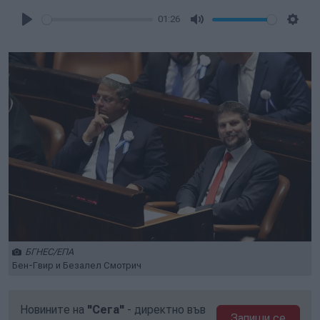
01:26
Play
Mute
Setti
БГНЕС/ЕПА
Бен-Гвир и Безалел Смотрич
Новините на
"Сега"
- директно във
Запиши се