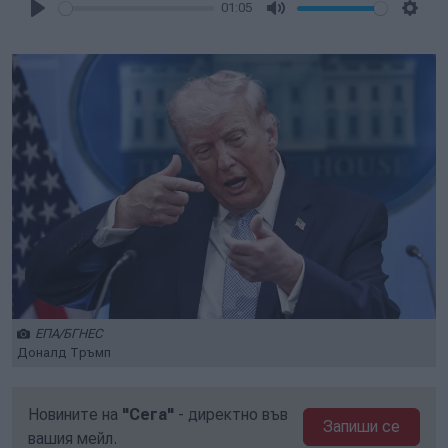
01:05
Play
Mute
Setti
ЕПА/БГНЕС
Доналд Тръмп
Новините на
"Сега"
- директно във
Запиши се
вашия мейл.