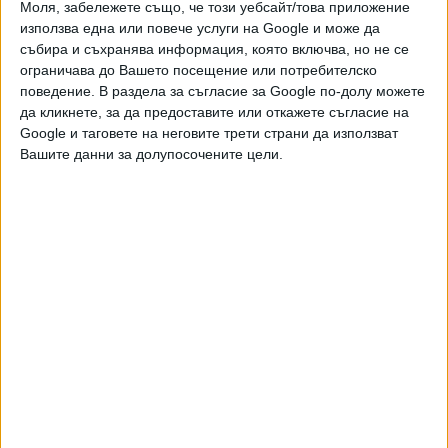
Моля, забележете също, че този уебсайт/това приложение
и качествена журналистика в “Сега”,
можете да направите дарение през
използва една или повече услуги на Google и може да
PayPal
събира и съхранява информация, която включва, но не се
ограничава до Вашето посещение или потребителско
поведение. В раздела за съгласие за Google по-долу можете
,
Ключови думи:
Доналд Тръмп
Ислямска държава
да кликнете, за да предоставите или откажете съгласие на
Google и таговете на неговите трети страни да използват
Вашите данни за долупосочените цели.
Още новини по темата
Тръмп пуска платена услуга за ранен достъп до
постовете му
02 Авг. 2026
САЩ ще искат депозит до 20 000 долара за
туристите от 50 държави
02 Авг. 2026