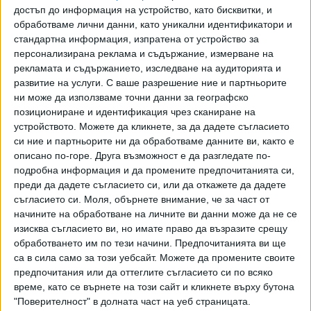
Въоръжените сили на Нигерия безупречно изпълниха
достъп до информация на устройство, като бисквитки, и
внимателно планирана и много сложна мисия за
обработваме лични данни, като уникални идентификатори и
стандартна информация, изпратена от устройство за
отстраняване от бойното поле на най-активния терорист
персонализирана реклама и съдържание, измерване на
в света", заяви Тръмп в платформата Truth Social.
рекламата и съдържанието, изследване на аудиторията и
развитие на услуги.
С ваше разрешение ние и партньорите
Президентът добави, че Абу Билал ал-Минуки „е смятал,
ни може да използваме точни данни за географско
че може да се скрие в Африка", но американски
позициониране и идентификация чрез сканиране на
източници са следили действията му.
устройството. Можете да кликнете, за да дадете съгласието
си ние и партньорите ни да обработваме данните ви, както е
След началото на втория президентски мандат на Тръмп
описано по-горе. Друга възможност е да разгледате по-
САЩ започнаха да нанасят удари срещу джихадисти в
подробна информация и да промените предпочитанията си,
западноафриканската държава. Нигерия се превърна в
преди да дадете съгласието си, или да откажете да дадете
сцена на джихадистки бунт, като североизточната част
съгласието си.
Моля, обърнете внимание, че за част от
на страната е епицентърът на конфликта, причинил
начините на обработване на личните ви данни може да не се
изисква съгласието ви, но имате право да възразите срещу
смъртта на десетки хиляди хора.
обработването им по тези начини. Предпочитанията ви ще
са в сила само за този уебсайт. Можете да промените своите
Последвайте ни и в
предпочитания или да оттеглите съгласието си по всяко
време, като се върнете на този сайт и кликнете върху бутона
"Поверителност" в долната част на уеб страницата.
Ако искате да подкрепите независимата