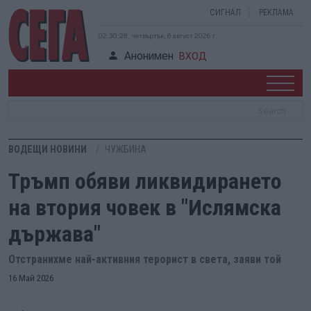
СИГНАЛ
РЕКЛАМА
02:30:29, четвъртък, 6 август 2026 г.
Анонимен
ВХОД
ВОДЕЩИ НОВИНИ
ЧУЖБИНА
Тръмп обяви ликвидирането
на втория човек в "Ислямска
държава"
Отстранихме най-активния терорист в света, заяви той
16 Май 2026