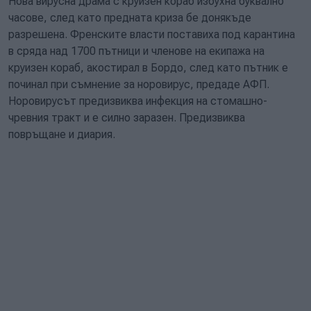
Нова вирусна драма с круизен кораб избухна буквално
часове, след като предната криза бе донякъде
разрешена. Френските власти поставиха под карантина
в сряда над 1700 пътници и членове на екипажа на
круизен кораб, акостирал в Бордо, след като пътник е
починал при съмнение за норовирус, предаде АФП.
Норовирусът предизвиква инфекция на стомашно-
чревния тракт и е силно заразен. Предизвиква
повръщане и диария.