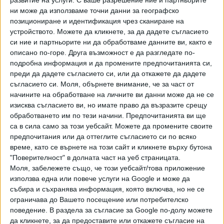
развитие на услуги.
С ваше разрешение ние и партньорите
ръководителят на Световната здравна организация
ни може да използваме точни данни за географско
позициониране и идентификация чрез сканиране на
Тедрос Гебрейсус. В редица страни са регистрирани
устройството. Можете да кликнете, за да дадете съгласието
нови случаи на заболяването, затова на здравните
си ние и партньорите ни да обработваме данните ви, както е
системи се препоръчва да засилят наблюдението и
описано по-горе. Друга възможност е да разгледате по-
подготовката:
подробна информация и да промените предпочитанията си,
преди да дадете съгласието си, или да откажете да дадете
„В момента няма признаци за начало на мащабно огнище,
съгласието си.
Моля, обърнете внимание, че за част от
но ситуацията може да се промени и през следващите
начините на обработване на личните ви данни може да не се
седмици можем да видим повече случаи.“ Хантавирусът
изисква съгласието ви, но имате право да възразите срещу
има дълъг инкубационен период.
обработването им по тези начини. Предпочитанията ви ще
са в сила само за този уебсайт. Можете да промените своите
От СЗО подчертават, че засега не става дума за заплаха
предпочитания или да оттеглите съгласието си по всяко
на нивото на пандемията от COVID-19.
време, като се върнете на този сайт и кликнете върху бутона
"Поверителност" в долната част на уеб страницата.
Французойка, заразена по време на епидемията от
Моля, забележете също, че този уебсайт/това приложение
смъртоносния хантавирус на круизния кораб "Хондиус", е
използва една или повече услуги на Google и може да
събира и съхранява информация, която включва, но не се
в критично състояние и се лекува с изкуствен
ограничава до Вашето посещение или потребителско
белодробен апарат, съобщи снощи лекар от парижката
поведение. В раздела за съгласие за Google по-долу можете
болница, в която се лекува заразената пътничка, цитиран
да кликнете, за да предоставите или откажете съгласие на