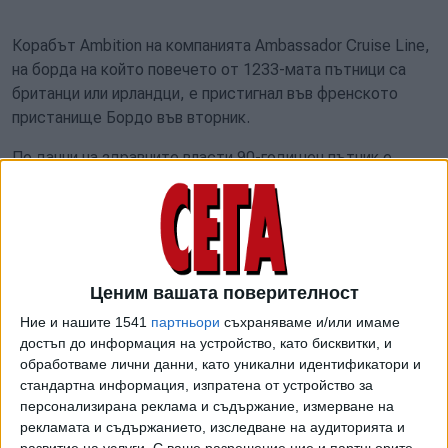
Корабът Ambition на компанията Ambassador Cruise Line,
на борда на който повечето от 1233-мата пътници са
британци или ирландци, е пристигнал във френското
пристанище Бордо във вторник.
По данни на здравните власти 90-годишен пътник е
починал, а около 50 души са проявили симптоми на
норовирус.
Корабът е отплавал от Шетландските острови на 6 май
и е спрял в Белфаст в Северна Ирландия, Ливърпул във
Ценим вашата поверителност
Великобритания и Брест във Франция, преди да
достигне Бордо, откъдето е трябвало да отплава за
Ние и нашите 1541
партньори
съхраняваме и/или имаме
Испания.
достъп до информация на устройство, като бисквитки, и
обработваме лични данни, като уникални идентификатори и
ПРЕДУПРЕЖДЕНИЕ
стандартна информация, изпратена от устройство за
персонализирана реклама и съдържание, измерване на
Броят на заболелите от хантавирус може да се увеличи
рекламата и съдържанието, изследване на аудиторията и
още през следващите седмици. Това заяви