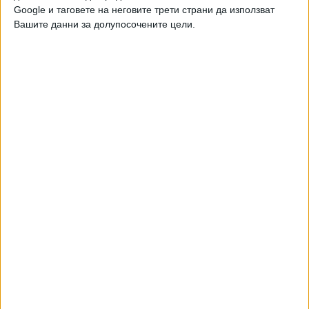
от Асошиейтед прес, предаде БТА.
Google и таговете на неговите трети страни да използват
Вашите данни за долупосочените цели.
Броят на регистрираните случаи вече достигна 11, от
които 9 са потвърдени.
Трима пътници на "Хондиус" починаха, включително
холандска двойка, за която здравните власти смятат, че
е била първата, изложена на вируса по време на
посещение на сметище в Аржентина, за да наблюдава
птици. Предполага се, че на кораба се е развил
подвариант на хантавируса, който се предава от човек
на човек при близък контакт в затворени помещения.
Френската пътничка, хоспитализирана в Париж, страда
от тежка форма на заболяването, която е причинила
животозастрашаващи проблеми с белите дробове и
сърцето, заяви д-р Ксавие Лекюр, специалист по
инфекциозни болести в болница "Биша". Той добави, че
жената е на хивотоподдържащ апарат, който изпомпва
кръвта през изкуствен бял дроб, снабдява я с кислород