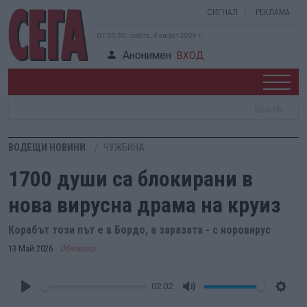
СИГНАЛ
РЕКЛАМА
07:00:51, събота, 8 август 2026 г.
Анонимен
ВХОД
ВОДЕЩИ НОВИНИ
ЧУЖБИНА
1700 души са блокирани в
нова вирусна драма на круиз
Корабът този път е в Бордо, а заразата - с норовирус
13 Май 2026
Обновена
02:02
Play
Mute
Setti