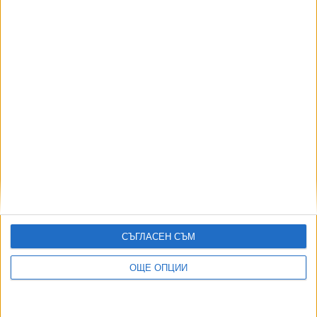
АВТОРИ
СЪГЛАСЕН СЪМ
ОЩЕ ОПЦИИ
ДОРОТЕЯ ДАЧКОВА:
Съдебна реформа може да започне със снимки на консервите от
село