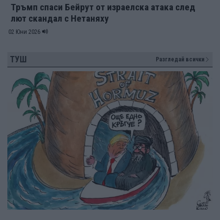
Тръмп спаси Бейрут от израелска атака след
лют скандал с Нетаняху
02 Юни 2026
ТУШ
Разгледай всички