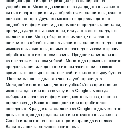
позициониране и идентификация чрез сканиране на
Хавайската Богородица заплака с фентанилови сълзи
устройството. Можете да кликнете, за да дадете съгласието
си ние и партньорите ни да обработваме данните ви, както е
описано по-горе. Друга възможност е да разгледате по-
Видео
Разгледай всички
подробна информация и да промените предпочитанията си,
преди да дадете съгласието си, или да откажете да дадете
съгласието си.
Моля, обърнете внимание, че за част от
начините на обработване на личните ви данни може да не се
изисква съгласието ви, но имате право да възразите срещу
обработването им по тези начини. Предпочитанията ви ще
са в сила само за този уебсайт. Можете да промените своите
предпочитания или да оттеглите съгласието си по всяко
време, като се върнете на този сайт и кликнете върху бутона
"Поверителност" в долната част на уеб страницата.
Моля, забележете също, че този уебсайт/това приложение
използва една или повече услуги на Google и може да
събира и съхранява информация, която включва, но не се
ограничава до Вашето посещение или потребителско
Двама кандидат-президенти се борят за любовта на
Радев
поведение. В раздела за съгласие за Google по-долу можете
да кликнете, за да предоставите или откажете съгласие на
НАЙ-ЧЕТЕНИ
днес
седмица
месец
Google и таговете на неговите трети страни да използват
Вашите данни за долупосочените цели.