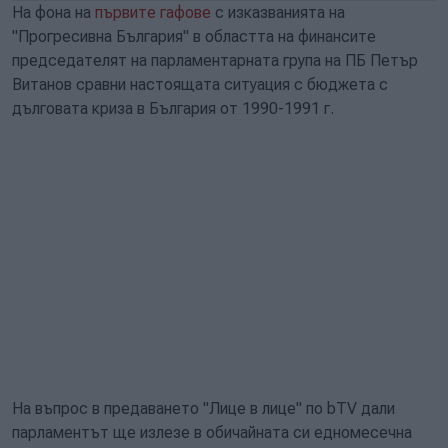
На фона на
първите гафове
с изказванията на
"Прогресивна България" в областта на финансите
председателят на парламентарната група на ПБ Петър
Витанов сравни настоящата ситуация с бюджета с
дълговата криза в България от 1990-1991 г.
На въпрос в предаването "Лице в лице" по bTV дали
парламентът ще излезе в обичайната си едномесечна