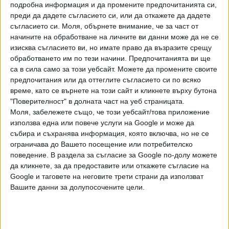
временно спира да плаща главници и лихви към
подробна информация и да промените предпочитанията си,
преди да дадете съгласието си, или да откажете да дадете
чуждестранните кредитори. Това е форма на държавен
съгласието си.
Моля, обърнете внимание, че за част от
дефолт (по-точно „технически фалит“).
начините на обработване на личните ви данни може да не се
изисква съгласието ви, но имате право да възразите срещу
Тогава външният дълг е около 10-11 млрд. долара
обработването им по тези начини. Предпочитанията ви ще
- огромна сума за тогавашната българска икономика.
са в сила само за този уебсайт. Можете да промените своите
Само падежите през 1990 г. са около 3-4 млрд. долара, а
предпочитания или да оттеглите съгласието си по всяко
валутните резерви са критично ниски.
време, като се върнете на този сайт и кликнете върху бутона
"Поверителност" в долната част на уеб страницата.
Правителството на Луканов започва преговори с
Моля, забележете също, че този уебсайт/това приложение
кредиторите и търси помощ от МВФ, Световната банка
използва една или повече услуги на Google и може да
и Лондонския клуб на
събира и съхранява информация, която включва, но не се
банките. Следват икономически шок и изолация на
ограничава до Вашето посещение или потребителско
страната от външните пазари. Появяват се дефицити,
поведение. В раздела за съгласие за Google по-долу можете
да кликнете, за да предоставите или откажете съгласие на
магазините се изпразват, инфлацията рязко расте.
Google и таговете на неговите трети страни да използват
Вашите данни за долупосочените цели.
Това е периодът на купоните за храна, опашките, тежкия
спад на производството.
Така лидерът на ПГ на "Прогресивна България" вижда