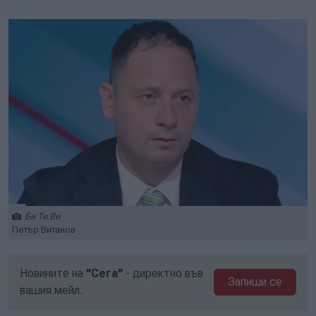
Play
Mute
Setti
Би Ти Ви
Петър Витанов
Новините на
"Сега"
- директно във
Запиши се
вашия мейл.