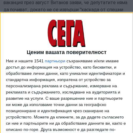
ваканция през август Витанов заяви, че депутатите няма
да почиват, докато не се извърши "каскада от спешни
дейности и реформи, включително свързани с бюджета.
"Там (при бюджета - б.а.) ситуацията наподобява на тази
от 1990-1991 г. Че и по-зле", заяви Витанов. И обясни, че
по предварителни данни дефицитът е над 7%, че в
момента всяко ведомство прави анализ на неразплатени
Ценим вашата поверителност
фактури, че имало неразплащане към общини, към
фирми. "До момента дефицитът е над 1,5% за първото
Ние и нашите 1541
партньори
съхраняваме и/или имаме
тримесечие, екстраполирайте - това са над 6%",
достъп до информация на устройство, като бисквитки, и
пресметна депутатът. И допълни, че оттук нататък ще
обработваме лични данни, като уникални идентификатори и
стандартна информация, изпратена от устройство за
има оптимизация с цел по-ефективен начин на използване
персонализирана реклама и съдържание, измерване на
на публичните финанси, както и предложения за нов
рекламата и съдържанието, изследване на аудиторията и
бюджет.
развитие на услуги.
С ваше разрешение ние и партньорите
ни може да използваме точни данни за географско
През 1990 г. България фактически спира да обслужва
позициониране и идентификация чрез сканиране на
външния си дълг. Това става при първото правителство
устройството. Можете да кликнете, за да дадете съгласието
на Андрей Луканов и е едно от най-драматичните
си ние и партньорите ни да обработваме данните ви, както е
събития в началото на българския преход. България
описано по-горе. Друга възможност е да разгледате по-