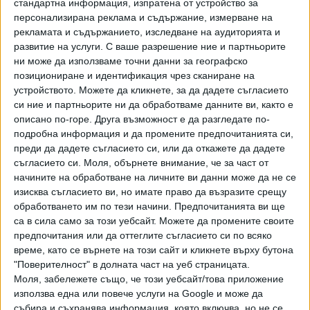
стандартна информация, изпратена от устройство за
Янислав Дамянов Янчев. Цвета Жекова Тимева е
персонализирана реклама и съдържание, измерване на
назначена за заместник министър на транспорта и
рекламата и съдържанието, изследване на аудиторията и
съобщенията. Тимева бе дълги години дясна ръка на
развитие на услуги.
С ваше разрешение ние и партньорите
ни може да използваме точни данни за географско
Радев в президенството и последно заемаше високия
позициониране и идентификация чрез сканиране на
пост главен секретар. По образование Тимева е
устройството. Можете да кликнете, за да дадете съгласието
строителен инженер.
си ние и партньорите ни да обработваме данните ви, както е
описано по-горе. Друга възможност е да разгледате по-
Последвайте ни и в
подробна информация и да промените предпочитанията си,
преди да дадете съгласието си, или да откажете да дадете
съгласието си.
Моля, обърнете внимание, че за част от
Ако искате да подкрепите независимата
начините на обработване на личните ви данни може да не се
и качествена журналистика в “Сега”,
изисква съгласието ви, но имате право да възразите срещу
можете да направите дарение през
обработването им по тези начини. Предпочитанията ви ще
PayPal
са в сила само за този уебсайт. Можете да промените своите
предпочитания или да оттеглите съгласието си по всяко
,
Ключови думи:
правителство на Румен Радев
заместник-министри
време, като се върнете на този сайт и кликнете върху бутона
"Поверителност" в долната част на уеб страницата.
Моля, забележете също, че този уебсайт/това приложение
използва една или повече услуги на Google и може да
събира и съхранява информация, която включва, но не се