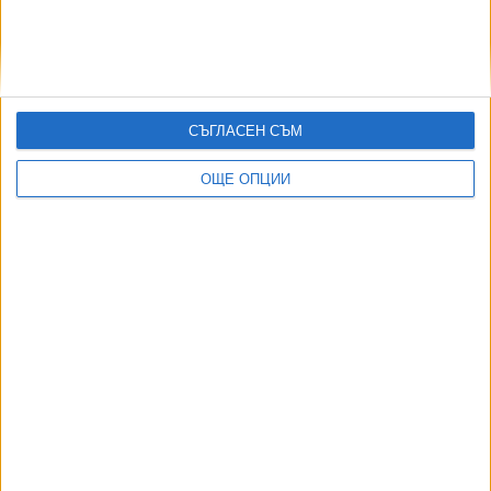
Съдът образува 12 дела срещу заповедите за събаряне
в „Баба Алино“
05 Авг. 2026
МО: В България най-вероятно се е взривил украински
дрон примамка
СЪГЛАСЕН СЪМ
08 Авг. 2026
ОЩЕ ОПЦИИ
ТУШ
Разгледай всички