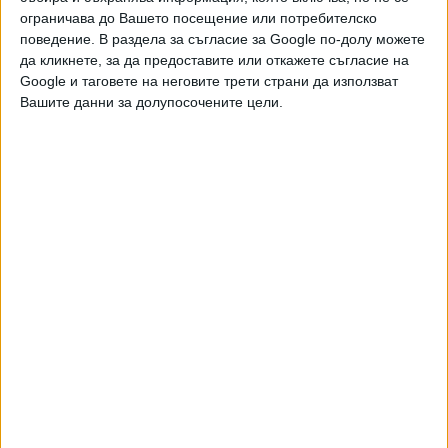
Още новини по темата
ограничава до Вашето посещение или потребителско
поведение. В раздела за съгласие за Google по-долу можете
Правителството се проваля с цените и
да кликнете, за да предоставите или откажете съгласие на
корупцията
Google и таговете на неговите трети страни да използват
30 Юли 2026
Вашите данни за долупосочените цели.
Премиерът и вицепремиерите почти запълниха
политическите си кабинети
27 Юли 2026
Доверието към кабинета "Радев" се срина с 8%
за два месеца
23 Юли 2026