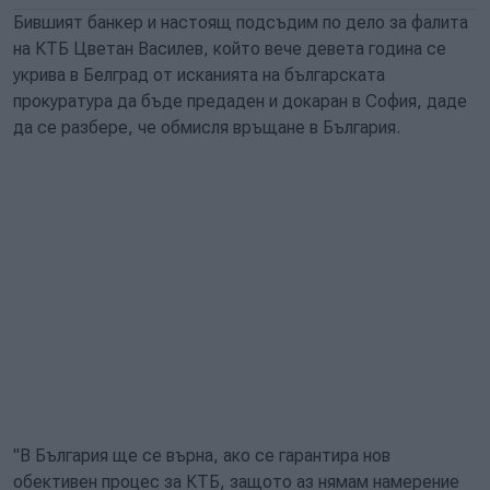
Бившият банкер и настоящ подсъдим по дело за фалита
на КТБ Цветан Василев, който вече девета година се
укрива в Белград от исканията на българската
прокуратура да бъде предаден и докаран в София, даде
да се разбере, че обмисля връщане в България.
"В България ще се върна, ако се гарантира нов
обективен процес за КТБ, защото аз нямам намерение