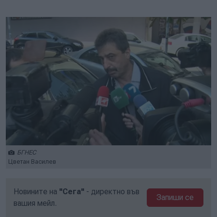
Play
Mute
Setti
БГНЕС
Цветан Василев
Новините на
"Сега"
- директно във
Запиши се
вашия мейл.