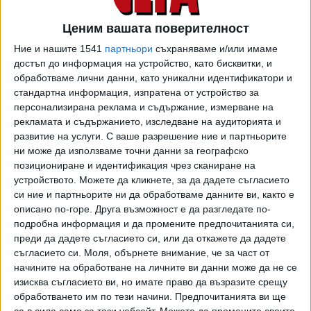
"Не съм в Дубай и нямам изнесени милиарди като тези,
които ме обвиняват в несъществуващи престъпления."
Ценим вашата поверителност
Ние и нашите 1541
партньори
съхраняваме и/или имаме
Цветан Василев честити на новото правителство и му
достъп до информация на устройство, като бисквитки, и
пожела успех: "Положителен факт е, че формацията на
обработваме лични данни, като уникални идентификатори и
Радев получи достатъчен вот, за да може поне да вземе
стандартна информация, изпратена от устройство за
под пълен контрол изпълнителната власти и да
персонализирана реклама и съдържание, измерване на
изпълнява обещанията си."
рекламата и съдържанието, изследване на аудиторията и
развитие на услуги.
С ваше разрешение ние и партньорите
Според него новите управляващи не само трябва да
ни може да използваме точни данни за географско
позициониране и идентификация чрез сканиране на
разбият олигархичния модел "Борисов – Пеевски", "пред
устройството. Можете да кликнете, за да дадете съгласието
тях стоят сложни икономически предизвикателства".
си ние и партньорите ни да обработваме данните ви, както е
"Моето връщане зависи от стъпките, които предприеме
описано по-горе. Друга възможност е да разгледате по-
правителството за разкриване на обективната истина за
подробна информация и да промените предпочитанията си,
фалита на банката. Ако наистина има воля, независимо,
преди да дадете съгласието си, или да откажете да дадете
че още властта на прокуратурата е под контрола на
съгласието си.
Моля, обърнете внимание, че за част от
Пеевски и Борисов, да се тръгне в посока, за да се
начините на обработване на личните ви данни може да не се
изисква съгласието ви, но имате право да възразите срещу
разкрие генезисът на този модел и това ще разкрие
обработването им по тези начини. Предпочитанията ви ще
истината - кой фалира банката, защо и кой е