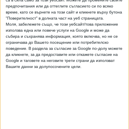
са в сила само за този уебсайт. Можете да промените своите
бенефициент по нейните акции. Излязоха данни за
предпочитания или да оттеглите съгласието си по всяко
мащаба на щетата от кражбата на най-важните активи на
време, като се върнете на този сайт и кликнете върху бутона
КТБ, която доближава 2 млрд. евро. Без контрола и
"Поверителност" в долната част на уеб страницата.
съучастието на държавните представители – синдици,
Моля, забележете също, че този уебсайт/това приложение
МФ, Фонда за гарантиране на влоговете и др., това
използва една или повече услуги на Google и може да
събира и съхранява информация, която включва, но не се
никога нямаше да се случи.", заяви още бившият банкер.
ограничава до Вашето посещение или потребителско
Василев бе категоричен: "Затова трябва нов прочит на
поведение. В раздела за съгласие за Google по-долу можете
да кликнете, за да предоставите или откажете съгласие на
фалирането на банката и оценка на нейните активи към
Google и таговете на неговите трети страни да използват
2014 г., когато незаконно беше обявена в банкрут.
Вашите данни за долупосочените цели.
Новият прочит може да тръгне и от прокуратурата, но аз
нямам доверие, докато не бъде изчистена от
зависимите слуги на Борисов и Пеевски."
Цветан Василев е подсъдим с още 17 души по
мегаделото за фалита на КТБ. Той се намира в Сърбия
от 2014 г. преди да му бъде повдигнато обвинението.
През 2019 г. Интерпол свали от издирване съпругата и
дъщерята на бившия банкер. "Централата на Интерпол