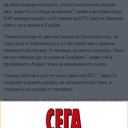
да легитимирам мегадело, което е незаконно спрямо
мен, защото се гледа незаконно", заяви в интервю пред
БНР мажоритарният собственик на КТБ Цветан Василев,
който сега живее в Сърбия.
"Имам решение на две инстанции на Сръбския съд, че
това дело е политическо и от Интерпол ми е свалена
червената бюлетина. И гаранции за моята сигурност биха
ме мотивирали да се върна в България", заяви той в
предаването РадиоТочка на националното радио.
Според него не е достатъчно само нов ВСС, "защото
сегашната правна уредба, на сегашната система, е
странна и се нуждае от промяна".
Василев сподели, че в момента на интервюто се намира
вкъщи и "не съм в Руското посолство, както твърдяха
фронтрънърите на Пеевски, при изслушването ми пред
комисията за Нотариуса: