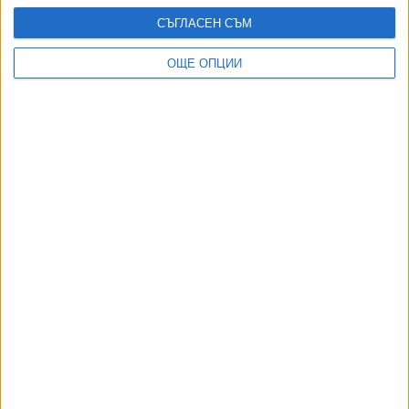
14 Ноем. 2025
СЪГЛАСЕН СЪМ
ОЩЕ ОПЦИИ
Борисов си призна, че е бил ятак на Цветан
Василев
13 Ноем. 2025
Още по темата
ОЩЕ НОВИНИ ОТ БЪЛГАРИЯ
Борисов за първи път изплува в документ на службата
за санкции на САЩ
02 Авг. 2026
Въстанали срещу статуквото прокурори създадоха