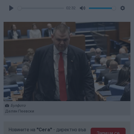
02:32
Play
Mute
Setti
Булфото
Делян Пеевски
Новините на
"Сега"
- директно във
Запиши се