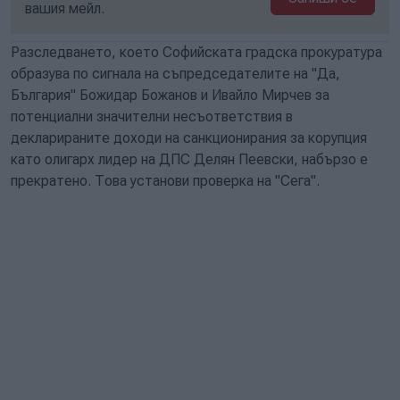
вашия мейл.
Разследването, което Софийската градска прокуратура
образува по сигнала на съпредседателите на "Да,
България" Божидар Божанов и Ивайло Мирчев за
потенциални значителни несъответствия в
декларираните доходи на санкционирания за корупция
като олигарх лидер на ДПС Делян Пеевски, набързо е
прекратено. Това установи проверка на "Сега".