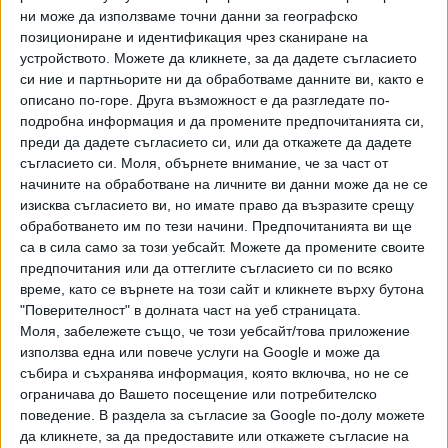
ни може да използваме точни данни за географско
коментираха пред "Сега" юристи от "Да, България".
позициониране и идентификация чрез сканиране на
устройството. Можете да кликнете, за да дадете съгласието
"Пеевски е декларирал повече дивиденти, отколкото
си ние и партньорите ни да обработваме данните ви, както е
неговите фирми му изплащат. Тези несъответствия
описано по-горе. Друга възможност е да разгледате по-
може да са от пране на пари от неплатени данъци.
подробна информация и да промените предпочитанията си,
Институциите следва да проверят всичко това и макар
преди да дадете съгласието си, или да откажете да дадете
те да се контролират от него, това са числа, които
съгласието си.
Моля, обърнете внимание, че за част от
могат да се сметнат. Някой трябва да измисли нова
начините на обработване на личните ви данни може да не се
математика, за да докаже, че Пеевски е чист",
изисква съгласието ви, но имате право да възразите срещу
обработването им по тези начини. Предпочитанията ви ще
коментира сигнала Божанов през септември.
са в сила само за този уебсайт. Можете да промените своите
предпочитания или да оттеглите съгласието си по всяко
От "Да, България" казват, че от публично достъпната
време, като се върнете на този сайт и кликнете върху бутона
информация е видимо несъответствието между
"Поверителност" в долната част на уеб страницата.
декларираните от Пеевски получени дивиденти и
Моля, забележете също, че този уебсайт/това приложение
декларираните от неговите дружества изплатени
използва една или повече услуги на Google и може да
дивиденти. Така например в периода 2017-2024 г.
събира и съхранява информация, която включва, но не се
начисленият дивидент от декларирани дружества е 49
ограничава до Вашето посещение или потребителско
512 000 лв., изплатеният дивидент е до 26 063 000 лв., а
поведение. В раздела за съгласие за Google по-долу можете
да кликнете, за да предоставите или откажете съгласие на
декларираните доходи от дивидент в публичния