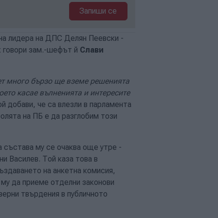
Запиши се
а лидера на ДПС Делян Пеевски -
х говори зам.-шефът й
Слави
ет много бързо ще вземе решенията
което касае вълненията и интересите
ой добави, че са влезли в парламента
 волята на ПБ е да разглобим този
 състава му се очаква още утре -
ни Василев. Той каза това в
ъздаването на анкетна комисия,
 му да приеме отделни законови
 верни твърдения в публичното