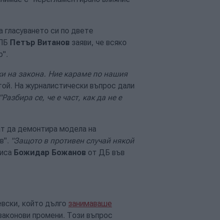
а гласуването си по двете
 ПБ
Петър Витанов
заяви, че всяко
р".
жи на закона. Ние караме по нашия
той. На журналистически въпрос дали
"Разбира се, че е част, как да не е
ат да демонтира модела на
в".
"Защото в противен случай някой
писа
Божидар Божанов
от ДБ във
евски, който дълго
занимаваше
законови промени. Този въпрос