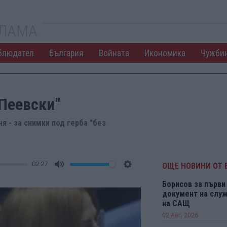
КЛАМА
блюдател
България
Войната
Икономика
Чужби
Пеевски"
я - за снимки под герба "без
02:27
ОЩЕ НОВИНИ ОТ 
Mute
Settings
Борисов за първи 
документ на служ
на САЩ
02 Авг. 2026