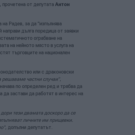
, прочетена от депутата
Антон
 на Радев, за да "изпълнява
 направи дълга поредица от заявки
истематичното ограбване на
вата на нейното място в услуга на
стят търговците на национален
конодателство или с драконовски
а решаваме частни случаи"
,
значава по определен ред и трябва да
а да застави да работят в интерес на
дори тези двамата доскоро да се
изпълняват личните им прищевки.
ло"
, допълни депутатът.