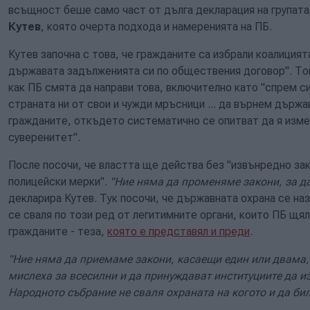
всъщност беше само част от дълга декларация на групата
Кутев
, която очерта подхода и намеренията на ПБ.
Кутев започна с това, че гражданите са избрали коалицията
държавата задълженията си по обществения договор". Той
как ПБ смята да направи това, включително като "спрем с
страната ни от свои и чужди мръсници ... да върнем държа
гражданите, откъдето систематично се опитват да я изме
суверенитет".
После посочи, че властта ще действа без "извънредно за
полицейски мерки".
"Ние няма да променяме закони, за д
декларира Кутев. Тук посочи, че държавната охрана се на
се сваля по този ред от легитимните органи, които ПБ щял
гражданите - теза,
която е представял и преди
.
"Ние няма да приемаме закони, касаещи един или двама, 
мислеха за всесилни и да принуждават институциите да 
Народното събрание не сваля охраната на когото и да би