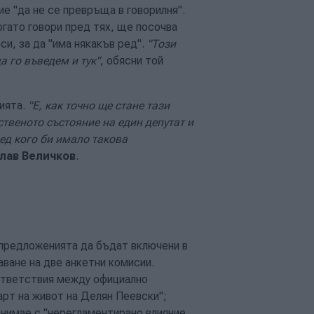
е "да не се превръща в говорилня".
огато говори пред тях, ще посочва
си, за да "има някакъв ред".
"Този
а го въведем и тук"
, обясни той
ията.
"Е, как точно ще стане тази
твеното състояние на един депутат и
ред кого би имало такова
лав Величков
.
 предложенията да бъдат включени в
ване на две анкетни комисии.
ъответствия между официално
рт на живот на Делян Пеевски";
анимае с "нерегламентирано влияние