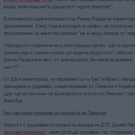
върху политическите процеси от кръга Капитал".
В пленарната зала коалицията на Румен Радев не коментир
предложения. След това в кулоарите шефът на групата на
предложение за анкетна комисия "не е нищо повече от пиа
"Народното събрание не е разследващ орган. Ще се зало
дневен ред и съвсем скоро ще видите резултати"
, обясни 
Делян Пеевски е част от олигархията, Витанов възкликна:
част?!"
От ДБ коментираха, че парламентът е бил "избран с манд
завладяната държава, олицетворяван от Пеевски и Борисо
друг ще се настани на брокерското място на Пеевски"
, на
Фейсбук.
Без законови промени за охраната на Пеевски
Казусът с държавната охрана на лидера на ДПС Делян Пе
предния парламент
, няма да бъде решаван със специални 