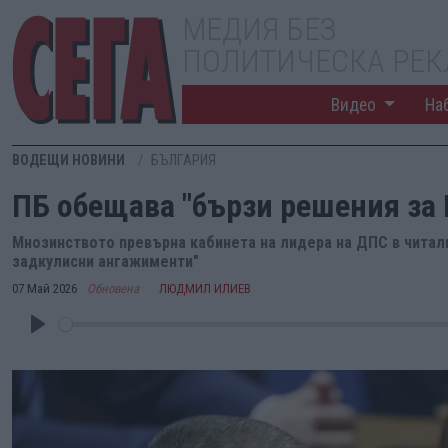
МЕДИЯ БЕЗ
ПОЛИТИЧЕСКА РЕ
Видео
На
ВОДЕЩИ НОВИНИ
БЪЛГАРИЯ
ПБ обещава "бързи решения за 
Мнозинството превърна кабинета на лидера на ДПС в читалн
задкулисни ангажименти"
07 Май 2026
Обновена
ЛЮДМИЛ ИЛИЕВ
Play