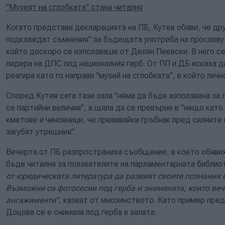
"Музеят на сглобката" стана читалня
Когато представи декларацията на ПБ, Кутев обяви, че др
подклаждат съмнения" за бъдещата употреба на прословут
който доскоро се използваше от Делян Пеевски. В него се
лидера на ДПС под националния герб. От ПП и ДБ искаха да
реагира като го направи "музей на сглобката", в който ли
Според Кутев сега тази зала "няма да бъде използвана за 
се партийни величия", а щяла да се превърне в "нещо като 
кметове и чиновници, че превивайки гръбнак пред силните
загубят утрешния".
Вечерта от ПБ разпространиха съобщение, в което обявих
бъде читалня за ползвателите на парламентарната библио
от юридическата литература да развият своите познания
Възможни са фотосесии под герба и знамената, които веч
ангажименти"
, казват от мнозинството. Като пример пре
Доцова се е снимала под герба в залата.