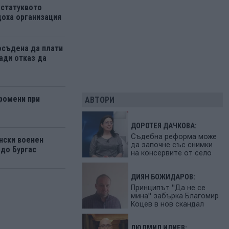
 статуквото
оха организация
осъдена да плати
ади отказ да
ромени при
АВТОРИ
ДОРОТЕЯ ДАЧКОВА:
Съдебна реформа може
нски военен
да започне със снимки
 до Бургас
на консервите от село
ДИЯН БОЖИДАРОВ:
Принципът "Да не се
мина" забърка Благомир
Коцев в нов скандал
ЛЮДМИЛ ИЛИЕВ: