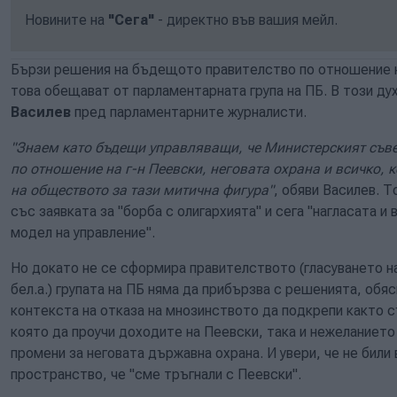
Новините на
"Сега"
- директно във вашия мейл.
Бързи решения на бъдещото правителство по отношение н
това обещават от парламентарната група на ПБ. В този ду
Василев
пред парламентарните журналисти.
"Знаем като бъдещи управляващи, че Министерският съв
по отношение на г-н Пеевски, неговата охрана и всичко, 
на обществото за тази митична фигура"
, обяви Василев. Т
със заявката за "борба с олигархията" и сега "нагласата и
модел на управление".
Но докато не се сформира правителството (гласуването на
бел.а.) групата на ПБ няма да прибързва с решенията, обяс
контекста на отказа на мнозинството да подкрепи както с
която да проучи доходите на Пеевски, така и нежеланието
промени за неговата държавна охрана. И увери, че не били
пространство, че "сме тръгнали с Пеевски".