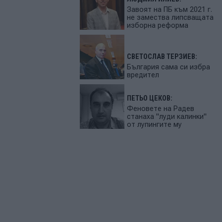
Завоят на ПБ към 2021 г.
не замества липсващата
изборна реформа
СВЕТОСЛАВ ТЕРЗИЕВ:
България сама си избра
вредител
ПЕТЬО ЦЕКОВ:
Феновете на Радев
станаха "луди калинки"
от лупингите му