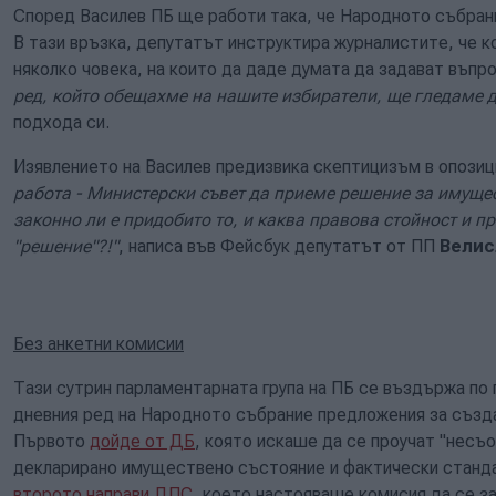
Според Василев ПБ ще работи така, че Народното събрани
В тази връзка, депутатът инструктира журналистите, че к
няколко човека, на които да даде думата да задават въпро
ред, който обещахме на нашите избиратели, ще гледаме д
подхода си.
Изявлението на Василев предизвика скептицизъм в опозиц
работа - Министерски съвет да приеме решение за имущес
законно ли е придобито то, и каква правова стойност и п
"решение"?!"
, написа във Фейсбук депутатът от ПП
Велис
Без анкетни комисии
Тази сутрин парламентарната група на ПБ се въздържа по
дневния ред на Народното събрание предложения за създа
Първото
дойде от ДБ
, която искаше да се проучат "нес
декларирано имуществено състояние и фактически станда
второто направи ДПС
, което настояваше комисия да се з