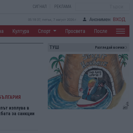
СИГНАЛ
РЕКЛАМА
Анонимен
ВХОД
05:18:38, петък, 7 август 2026 г.
на
Култура
Спорт
Просвета
После
ТУШ
Разгледай всички
БЪЛГАРИЯ
път изплува в
бата за санкции