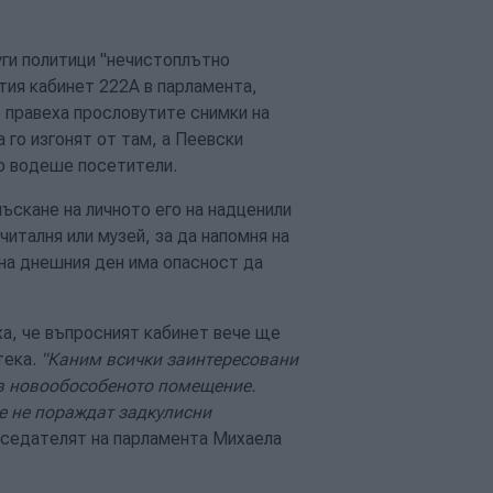
уги политици "нечистоплътно
ия кабинет 222А в парламента,
 правеха прословутите снимки на
 го изгонят от там, а Пеевски
чно водеше посетители.
лъскане на личното его на надценили
читалня или музей, за да напомня на
 на днешния ден има опасност да
а, че въпросният кабинет вече ще
тека.
"Каним всички заинтересовани
 в новообособеното помещение.
е не пораждат задкулисни
дседателят на парламента Михаела