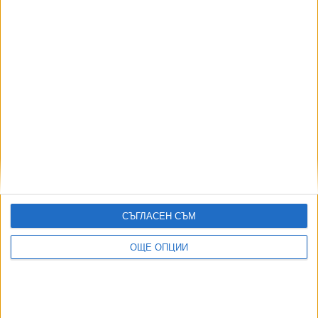
Още новини по темата
Италианско изкуство от ХX и ХXI век привлича
ценители "под тиклите"
09 Юни 2026
115 наивисти от 22 държави си дават среща в
"Интуитив"
26 Май 2026
СЪГЛАСЕН СЪМ
ОЩЕ ОПЦИИ
Десислава Минчева превърна странстването си
из Азия и Африка в картини
28 Апр. 2026