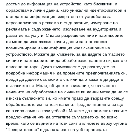
достъп до информация на устройство, като бисквитки, и
обработваме лични данни, като уникални идентификатори и
Настоящата изложба обаче е съсредоточена върху
стандартна информация, изпратена от устройство за
мощното присъствие на Кирил Златков именно като
персонализирана реклама и съдържание, измерване на
художник, върху тоталното, предшестващо думите
рекламата и съдържанието, изследване на аудиторията и
въздействие на образа. Изпълнени с впечатляващо
развитие на услуги.
С ваше разрешение ние и партньорите
разнообразие от техники и материали, повечето от
ни може да използваме точни данни за географско
показаните рисунки улавят метаморфозите на
позициониране и идентификация чрез сканиране на
човешкото лице – състояния, които ние, зрителите,
устройството. Можете да кликнете, за да дадете съгласието
си ние и партньорите ни да обработваме данните ви, както е
усещаме едновременно на интелектуално и на сетивно
описано по-горе. Друга възможност е да разгледате по-
ниво, тъй като отключват заложената у нас способност
подробна информация и да промените предпочитанията си,
за емпатия, отбелязват изкуствоведите. И когато
преди да дадете съгласието си, или да откажете да дадете
обърнем поглед към уж външния свят, към пейзажа или
съгласието си.
Моля, обърнете внимание, че за част от
към животното, този външен свят продължава да говори
начините на обработване на личните ви данни може да не се
вътре в нас. Изкуство, едновременно разбираемо и
изисква съгласието ви, но имате право да възразите срещу
непреводимо.
обработването им по тези начини. Предпочитанията ви ще
са в сила само за този уебсайт. Можете да промените своите
Изкуство без обяснения. Единственият „превод“ в
предпочитания или да оттеглите съгласието си по всяко
изложбата е направен от легендарния норвежки
време, като се върнете на този сайт и кликнете върху бутона
"Поверителност" в долната част на уеб страницата.
тромпетист и композитор Nils Petter Molvær (Нилс