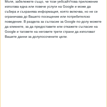
Моля, забележете също, че този уебсайт/това приложение
Петер Молвер), избрал и предоставил музика специално
използва една или повече услуги на Google и може да
за изложбата на Кирил Златков. Тя ще звучи за първи път
събира и съхранява информация, която включва, но не се
именно в залите на СБХ.
ограничава до Вашето посещение или потребителско
поведение. В раздела за съгласие за Google по-долу можете
Освен в СБХ произведения на художника ще бъдат
да кликнете, за да предоставите или откажете съгласие на
разположени и на няколко външни локации в София –
Google и таговете на неговите трети страни да използват
Аудитория 148 на факултет „Славянски филологии“ на
Вашите данни за долупосочените цели.
Софийския университет, книжарница „Махала“ на ул.
„Бенковски“ 27, „Център 24“ в квартал „Редута“, „Дюкян
Меломан“ и др.
В рамките на изложбата ще се проведат два кураторски
тура в залите на СБХ и лекция „Вътрешният образ“ на
Кирил Златков пред студенти от Националната
художествена академия.
Изложбата, която може да се види до 28 май, е
осъществена с финансовата подкрепа на Столична
програма „Култура“. Официални партньори на проекта са
СБХ, СУ „Св. Климент Охридски“, фондация „Елизабет