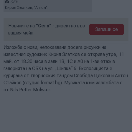
СБХ
Кирил Златков, "Ангел".
Новините на
"Сега"
- директно във
Запиши се
вашия мейл.
Изложба с нови, непоказвани досега рисунки на
известния художник Кирил Златков се открива утре, 11
май, от 18.30 часа в зали 1B, 1C и А0 на 1-ви етаж в
галерията на СБХ на ул. „Шипка“ 6. Експозицията е
курирана от творческия тандем Свобода Цекова и Антон
Стайков (студио format.bg). Музиката към изложбата е
от Nils Petter Molwær.