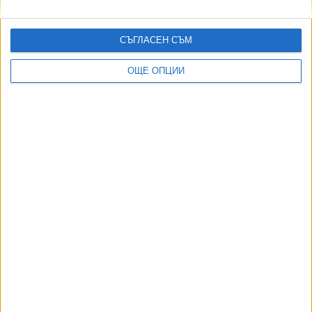
"Аватар" поразява с още от същото
19 Дек. 2025
СЪГЛАСЕН СЪМ
ОЩЕ ОПЦИИ
Джеймс Камерън стана милиардер още преди
премиерата на "Аватар 3"
16 Дек. 2025
"Аватар" сипе "Огън и пепел" и зиме, и лете
29 Юли 2025
Още по темата