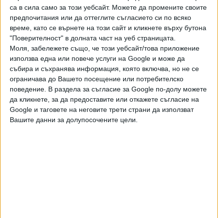
филм. Следващия път."
са в сила само за този уебсайт. Можете да промените своите
предпочитания или да оттеглите съгласието си по всяко
"Когато получих скицата на Камерън, повярвах, че това е
време, като се върнете на този сайт и кликнете върху бутона
личен жест, най-много бегло вдъхновение, свързано с
"Поверителност" в долната част на уеб страницата.
кастинга и моя активизъм", споделя Килчър, която сега е
Моля, забележете също, че този уебсайт/това приложение
използва една или повече услуги на Google и може да
на 36 години и е позната и от участието си в сериала
събира и съхранява информация, която включва, но не се
"Йелоустоун". "Милиони отвориха сърцата си за
ограничава до Вашето посещение или потребителско
"Аватар", защото повярваха в неговото послание, и аз
поведение. В раздела за съгласие за Google по-долу можете
бях една от тях. Никога не съм си представяла, че някой,
да кликнете, за да предоставите или откажете съгласие на
на когото съм се доверила, систематично ще използва
Google и таговете на неговите трети страни да използват
лицето ми като част от сложен дизайнерски процес и ще
Вашите данни за долупосочените цели.
го интегрира в производствения цикъл без мое знание
или съгласие. Това прекрачва границата. Това е дълбоко
погрешно."
По собствените ѝ думи, Килчър научава истината в края
на миналата година, когато в социалните мрежи започва
да циркулира видео интервю с Камерън. В интервюто
режисьорът стои пред скицата на Нейтири и изрично