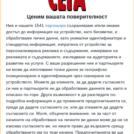
знание или съгласие.
Ценим вашата поверителност
"Той (Камерън - б.р.) е взел уникалните биометрични
черти на лицето на 14-годишно момиче от коренното
Ние и нашите 1541
партньори
съхраняваме и/или имаме
достъп до информация на устройство, като бисквитки, и
население, прекарал ги е през промишлен производствен
обработваме лични данни, като уникални идентификатори и
процес и е генерирал милиарди долари печалба, без нито
стандартна информация, изпратена от устройство за
веднъж да поиска разрешението ѝ. Това не е кино. Това
персонализирана реклама и съдържание, измерване на
е кражба", казва Арнолд П. Питър, адвокат на Килчър.
рекламата и съдържанието, изследване на аудиторията и
развитие на услуги.
С ваше разрешение ние и партньорите
Според документите по делото, Килчър и Камерън се
ни може да използваме точни данни за географско
срещат за кратко на благотворително събитие само
позициониране и идентификация чрез сканиране на
няколко месеца след премиерата на "Аватар" през 2009
устройството. Можете да кликнете, за да дадете съгласието
г. На това събитие режисьорът лично кани младата
си ние и партньорите ни да обработваме данните ви, както е
индианка да посети офиса му. Когато тя пристига около
описано по-горе. Друга възможност е да разгледате по-
подробна информация и да промените предпочитанията си,
седмица по-късно, Камерън отсъства, а член на екипа
преди да дадете съгласието си, или да откажете да дадете
му ѝ връчва рамкиран отпечатък на скица, направена от
съгласието си.
Моля, обърнете внимание, че за част от
режисьора. Към отпечатъка има ръкописна бележка от
начините на обработване на личните ви данни може да не се
Камерън, която гласи:"„Твоята красота беше моето
изисква съгласието ви, но имате право да възразите срещу
ранно вдъхновение за Нейтири. Жалко, че снимаше друг
обработването им по тези начини. Предпочитанията ви ще