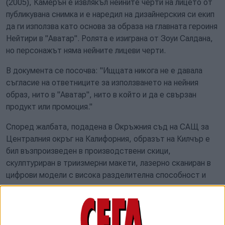
(2005), Камерън е извлякъл нейните черти на лицето от
публикувана снимка и е наредил на дизайнерския си екип
да ги използва като основа за образа на главната героиня
Нейтири в "Аватар". Ролята е изиграна от Зоуи Салдана,
но персонажът няма нейните лицеви черти.
В документа се посочва: "Ищцата никога не е давала
съгласие на ответниците за използването на нейния
образ, нито в "Аватар", нито в който и да е свързан
продукт или промоция."
Според жалбата, подадена в Окръжния съд на САЩ за
Централния окръг на Калифорния, образът на Килчър е
бил възпроизведен в производствени скици,
скулптуриран в триизмерни макети, лазерно сканиран в
цифрови модели с висока разделителна способност и
разпространен сред множество доставчици на визуални
ефекти, за да се оформи визията на героинята. По-късно
образът е показван в кината, на плакати, в
мърчандайзинг, в продължения и преиздания без нейно