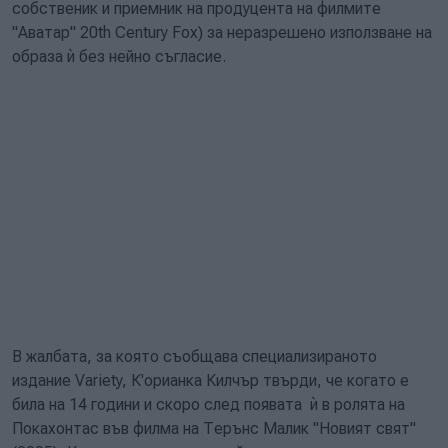
собственик и приемник на продуцента на филмите
"Аватар" 20th Century Fox) за неразрешено използване на
образа ѝ без нейно съгласие.
В жалбата, за която съобщава специализираното
издание Variety, К'орианка Килчър твърди, че когато е
била на 14 години и скоро след появата ѝ в ролята на
Покахонтас във филма на Терънс Малик "Новият свят"