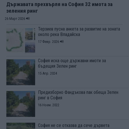
Държавата прехвърля на София 32 имота за
зеления ринг
26 Март 2026
Терзиев пусна анкета за развитие на зоната
около река Владайска
17 Февр. 2026
София иска още държавни имоти за
бъдещия Зелен ринг
15 Апр. 2024
Предизборно Фандъкова пак обеща Зелен
ринг в София
16 Ноем. 2022
София не се отказва да сече дървета