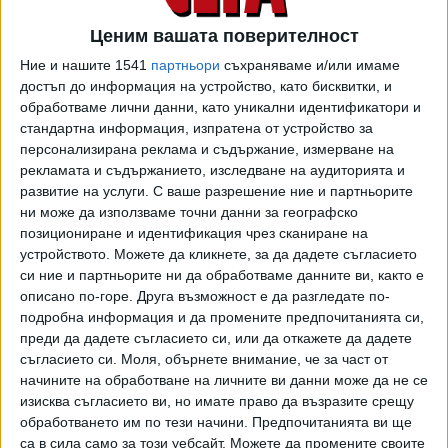
Ценим вашата поверителност
Ние и нашите 1541
партньори
съхраняваме и/или имаме
достъп до информация на устройство, като бисквитки, и
обработваме лични данни, като уникални идентификатори и
стандартна информация, изпратена от устройство за
персонализирана реклама и съдържание, измерване на
рекламата и съдържанието, изследване на аудиторията и
развитие на услуги.
С ваше разрешение ние и партньорите
ни може да използваме точни данни за географско
позициониране и идентификация чрез сканиране на
устройството. Можете да кликнете, за да дадете съгласието
си ние и партньорите ни да обработваме данните ви, както е
описано по-горе. Друга възможност е да разгледате по-
подробна информация и да промените предпочитанията си,
преди да дадете съгласието си, или да откажете да дадете
съгласието си.
Моля, обърнете внимание, че за част от
начините на обработване на личните ви данни може да не се
изисква съгласието ви, но имате право да възразите срещу
обработването им по тези начини. Предпочитанията ви ще
са в сила само за този уебсайт. Можете да промените своите