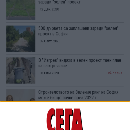
заради "зелен" проект
12 Дек. 2020
500 дървета са заплашени заради "зелен"
проект в София
09 Септ. 2020
В "Изгрев" видяха в зелен проект таен план
за застрояване
03 Юли 2020
Обновена
Строителството на Зеления ринг на София
може би ще почне през 2022 г.
02 Юли 2020
ТУШ
Разгледай всички