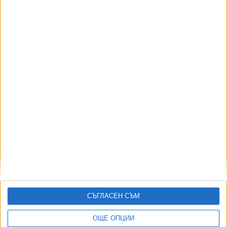
Формира се „Ислямско НАТО“
07 Авг. 2026
7474
Млад пилот на "МиГ-29" скочи на премиера заради липса на
пари и полети
07 Авг. 2026
6530
Нивото на Рейн спадна до едва 19 сантиметра
07 Авг. 2026
5773
Хороскоп за петък
07 Авг. 2026
АВТОРИ
СЪГЛАСЕН СЪМ
ОЩЕ ОПЦИИ