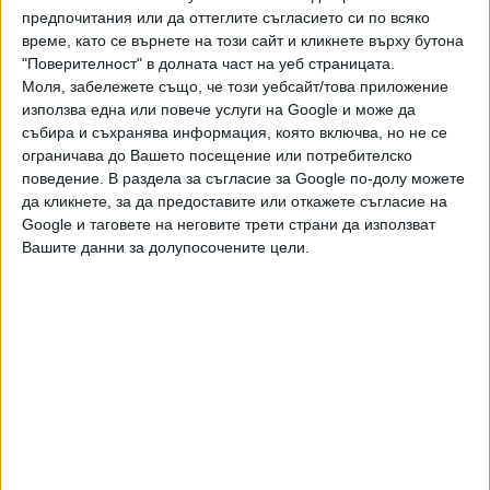
предпочитания или да оттеглите съгласието си по всяко
време, като се върнете на този сайт и кликнете върху бутона
"Поверителност" в долната част на уеб страницата.
Моля, забележете също, че този уебсайт/това приложение
използва една или повече услуги на Google и може да
събира и съхранява информация, която включва, но не се
ПОСЛЕ
ограничава до Вашето посещение или потребителско
Разгледай всички
поведение. В раздела за съгласие за Google по-долу можете
да кликнете, за да предоставите или откажете съгласие на
Google и таговете на неговите трети страни да използват
Вашите данни за долупосочените цели.
Хавайската Богородица заплака с фентанилови сълзи
Видео
Разгледай всички