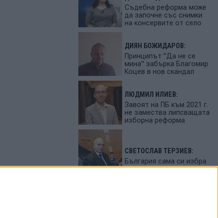
Съдебна реформа може
да започне със снимки
на консервите от село
ДИЯН БОЖИДАРОВ:
Принципът "Да не се
мина" забърка Благомир
Коцев в нов скандал
ЛЮДМИЛ ИЛИЕВ:
Завоят на ПБ към 2021 г.
не замества липсващата
изборна реформа
СВЕТОСЛАВ ТЕРЗИЕВ:
България сама си избра
вредител
ПЕТЬО ЦЕКОВ:
Феновете на Радев
станаха "луди калинки"
от лупингите му