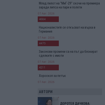
Млад пилот на "МиГ-29" скочи на премиера
заради липса на пари и полети
07 Авг. 2026
4684
Националистите се откъсват на върха в
Германия
07 Авг. 2026
4473
Законови промени са на път да блокират
сделките с имоти
07 Авг. 2026
4211
Хороскоп за петък
07 Авг. 2026
АВТОРИ
ДОРОТЕЯ ДАЧКОВА: