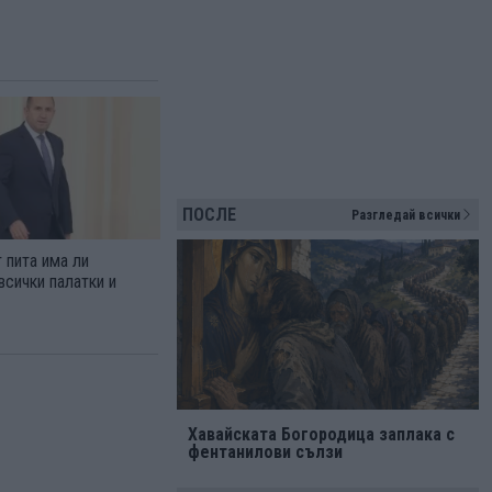
ПОСЛЕ
Разгледай всички
 пита има ли
всички палатки и
Хавайската Богородица заплака с
фентанилови сълзи