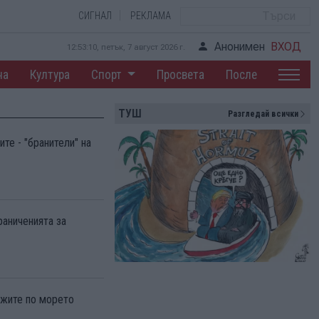
СИГНАЛ
РЕКЛАМА
Анонимен
ВХОД
12:53:11, петък, 7 август 2026 г.
на
Култура
Спорт
Просвета
После
ТУШ
Разгледай всички
те - "бранители" на
раниченията за
ежите по морето