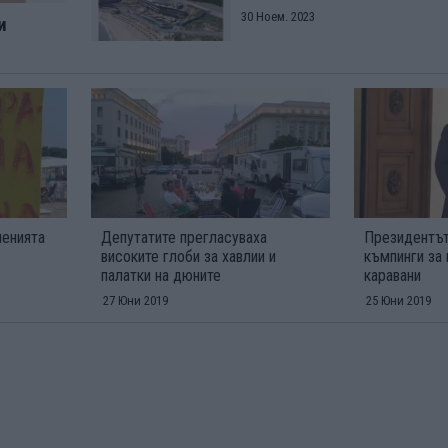
30 Ноем. 2023
и
ченията
Депутатите прегласуваха
Президентът
високите глоби за хавлии и
къмпинги за 
палатки на дюните
каравани
27 Юни 2019
25 Юни 2019