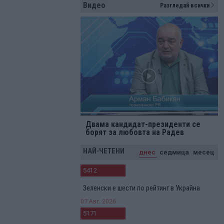
Видео
Разгледай всички
Двама кандидат-президенти се
борят за любовта на Радев
НАЙ-ЧЕТЕНИ
днес
седмица
месец
5412
Зеленски е шести по рейтинг в Украйна
07 Авг. 2026
5171