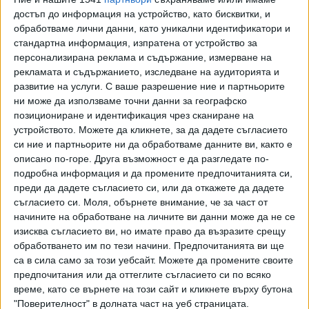
достъп до информация на устройство, като бисквитки, и
обработваме лични данни, като уникални идентификатори и
стандартна информация, изпратена от устройство за
персонализирана реклама и съдържание, измерване на
рекламата и съдържанието, изследване на аудиторията и
развитие на услуги.
С ваше разрешение ние и партньорите
ни може да използваме точни данни за географско
позициониране и идентификация чрез сканиране на
устройството. Можете да кликнете, за да дадете съгласието
си ние и партньорите ни да обработваме данните ви, както е
описано по-горе. Друга възможност е да разгледате по-
подробна информация и да промените предпочитанията си,
преди да дадете съгласието си, или да откажете да дадете
съгласието си.
Моля, обърнете внимание, че за част от
начините на обработване на личните ви данни може да не се
изисква съгласието ви, но имате право да възразите срещу
обработването им по тези начини. Предпочитанията ви ще
ПОСЛЕ
Разгледай всички
са в сила само за този уебсайт. Можете да промените своите
предпочитания или да оттеглите съгласието си по всяко
време, като се върнете на този сайт и кликнете върху бутона
"Поверителност" в долната част на уеб страницата.