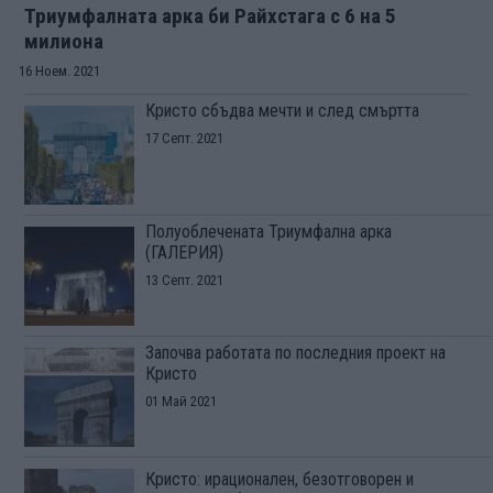
Триумфалната арка би Райхстага с 6 на 5
милиона
16 Ноем. 2021
Кристо сбъдва мечти и след смъртта
17 Септ. 2021
Полуоблечената Триумфална арка
(ГАЛЕРИЯ)
13 Септ. 2021
Започва работата по последния проект на
Кристо
01 Май 2021
Кристо: ирационален, безотговорен и