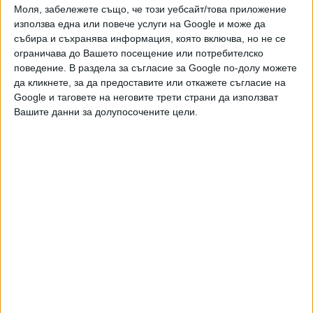
Моля, забележете също, че този уебсайт/това приложение
използва една или повече услуги на Google и може да
събира и съхранява информация, която включва, но не се
ограничава до Вашето посещение или потребителско
поведение. В раздела за съгласие за Google по-долу можете
да кликнете, за да предоставите или откажете съгласие на
Хавайската Богородица заплака с фентанилови сълзи
Google и таговете на неговите трети страни да използват
Вашите данни за долупосочените цели.
Видео
Разгледай всички