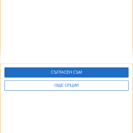
06 Авг. 2026
831
Джани Инфантино се извини и премина в атака
06 Авг. 2026
АВТОРИ
СЪГЛАСЕН СЪМ
ОЩЕ ОПЦИИ