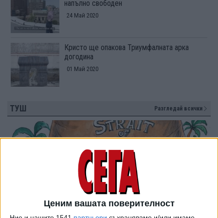
напълно свободен
24 Май 2020
Кристо ще опакова Триумфалната арка
догодина
01 Май 2020
ТУШ
Разгледай всички
Ценим вашата поверителност
Ние и нашите 1541
партньори
съхраняваме и/или имаме