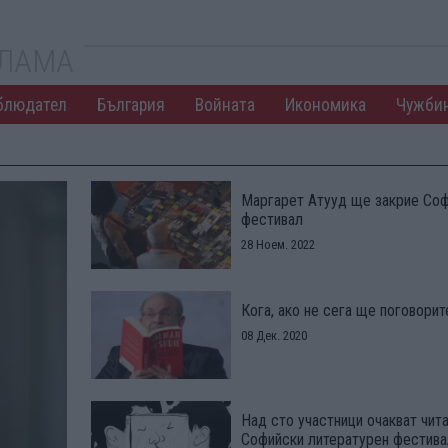
КЛАМА
блюдател
България
Войната
Икономика
Чужби
Маргарет Атууд ще закрие Соф
фестивал
28 Ноем. 2022
Кога, ако не сега ще поговори
08 Дек. 2020
Над сто участници очакват чит
Софийски литературен фестива