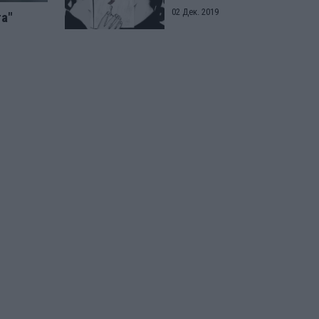
02 Дек. 2019
та"