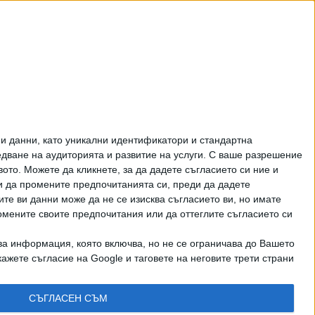
Феновете на Радев
станаха "луди калинки"
от лупингите му
ЦЕНИ НА ГОРИВАТА
и данни, като уникални идентификатори и стандартна
ване на аудиторията и развитие на услуги.
С ваше разрешение
то. Можете да кликнете, за да дадете съгласието си ние и
и да промените предпочитанията си, преди да дадете
ите ви данни може да не се изисква съгласието ви, но имате
омените своите предпочитания или да оттеглите съгласието си
ва информация, която включва, но не се ограничава до Вашето
рично писмено разрешение на СЕГА АД
ажете съгласие на Google и таговете на неговите трети страни
КТИ
СЪГЛАСЕН СЪМ