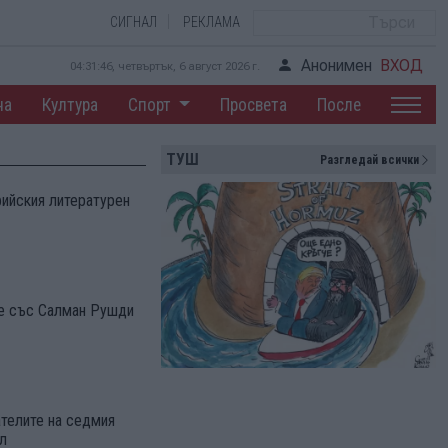
СИГНАЛ
РЕКЛАМА
Анонимен
ВХОД
04:31:47, четвъртък, 6 август 2026 г.
на
Култура
Спорт
Просвета
После
ТУШ
Разгледай всички
ийския литературен
те със Салман Рушди
ателите на седмия
л