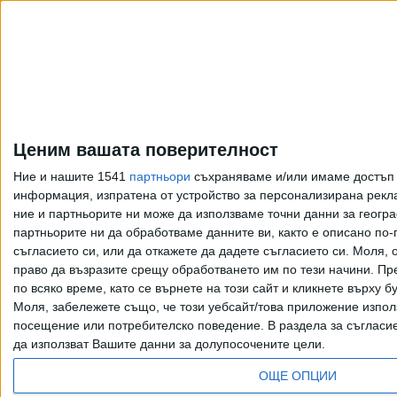
Ценим вашата поверителност
Ние и нашите 1541
партньори
съхраняваме и/или имаме достъп д
информация, изпратена от устройство за персонализирана рекла
ние и партньорите ни може да използваме точни данни за геогра
партньорите ни да обработваме данните ви, както е описано по
съгласието си, или да откажете да дадете съгласието си.
Моля, о
право да възразите срещу обработването им по тези начини. Пре
по всяко време, като се върнете на този сайт и кликнете върху б
Моля, забележете също, че този уебсайт/това приложение изпол
Всички права запазени. Възпроизвеж
посещение или потребителско поведение. В раздела за съгласие 
да използват Вашите данни за долупосочените цели.
ОЩЕ ОПЦИИ