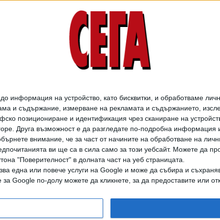
о информация на устройство, като бисквитки, и обработваме личн
ма и съдържание, измерване на рекламата и съдържанието, изслед
фско позициониране и идентификация чрез сканиране на устройство
-горе. Друга възможност е да разгледате по-подробна информация 
бърнете внимание, че за част от начините на обработване на личн
дпочитанията ви ще са в сила само за този уебсайт. Можете да пр
утона "Поверителност" в долната част на уеб страницата.
зва една или повече услуги на Google и може да събира и съхраня
дането на цели или части от текста или изображенията става след из
за Google по-долу можете да кликнете, за да предоставите или отк
АРХИВ НА В. СЕГА
ЗА НАС
РЕКЛАМА
УСЛОВИЯ ЗА ПОЛЗВАНЕ
КОНТА
© 1997-2026, СЕГА ЕАД
ВОДЕЩИТЕ НОВИНИ ОТ БЪЛГАРИЯ И СВЕТА