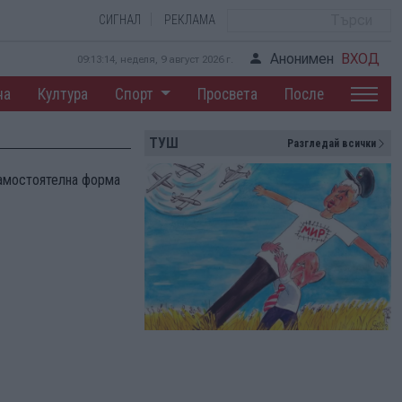
СИГНАЛ
РЕКЛАМА
Анонимен
ВХОД
09:13:15, неделя, 9 август 2026 г.
на
Култура
Спорт
Просвета
После
ТУШ
Разгледай всички
самостоятелна форма