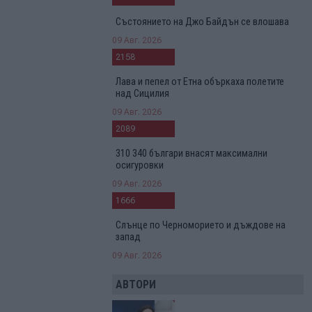
Състоянието на Джо Байдън се влошава
09 Авг. 2026
2158
Лава и пепел от Етна объркаха полетите
над Сицилия
09 Авг. 2026
2089
310 340 българи внасят максимални
осигуровки
09 Авг. 2026
1666
Слънце по Черноморието и дъждове на
запад
09 Авг. 2026
АВТОРИ