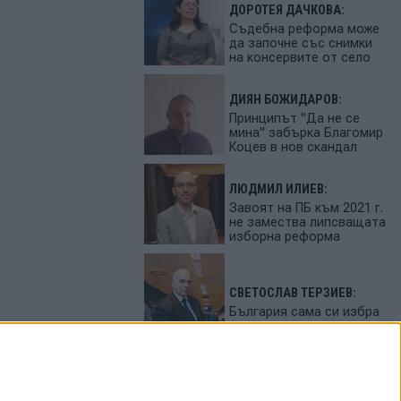
ДОРОТЕЯ ДАЧКОВА:
Съдебна реформа може
да започне със снимки
на консервите от село
ДИЯН БОЖИДАРОВ:
Принципът "Да не се
мина" забърка Благомир
Коцев в нов скандал
ЛЮДМИЛ ИЛИЕВ:
Завоят на ПБ към 2021 г.
не замества липсващата
изборна реформа
СВЕТОСЛАВ ТЕРЗИЕВ:
България сама си избра
вредител
ПЕТЬО ЦЕКОВ: