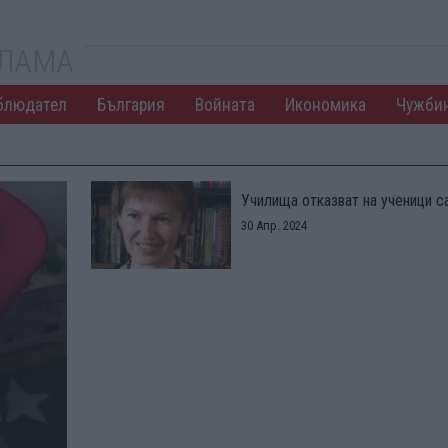
КЛАМА
блюдател
България
Войната
Икономика
Чужби
Училища отказват на ученици 
30 Апр. 2024