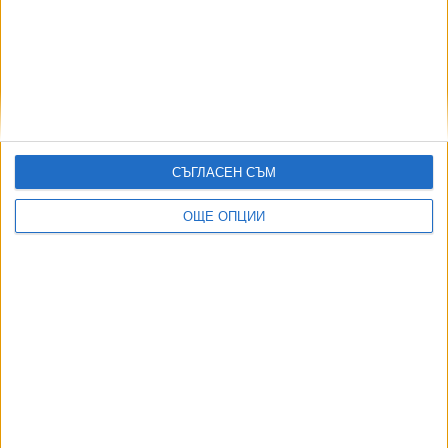
АВТОРИ
СЪГЛАСЕН СЪМ
ОЩЕ ОПЦИИ
ДОРОТЕЯ ДАЧКОВА:
Съдебна реформа може да започне със снимки на консервите от
село