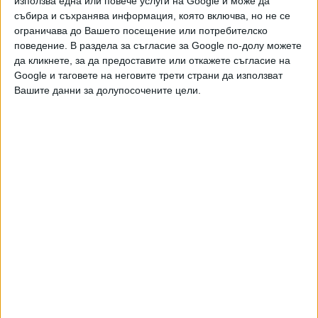
използва една или повече услуги на Google и може да
Хавайската Богородица заплака с фентанилови сълзи
събира и съхранява информация, която включва, но не се
ограничава до Вашето посещение или потребителско
Видео
Разгледай всички
поведение. В раздела за съгласие за Google по-долу можете
да кликнете, за да предоставите или откажете съгласие на
Google и таговете на неговите трети страни да използват
Вашите данни за долупосочените цели.
Двама кандидат-президенти се борят за любовта на
Радев
НАЙ-ЧЕТЕНИ
днес
седмица
месец