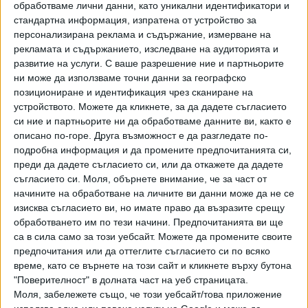
обработваме лични данни, като уникални идентификатори и
стандартна информация, изпратена от устройство за
персонализирана реклама и съдържание, измерване на
рекламата и съдържанието, изследване на аудиторията и
развитие на услуги.
С ваше разрешение ние и партньорите
ни може да използваме точни данни за географско
позициониране и идентификация чрез сканиране на
устройството. Можете да кликнете, за да дадете съгласието
си ние и партньорите ни да обработваме данните ви, както е
описано по-горе. Друга възможност е да разгледате по-
подробна информация и да промените предпочитанията си,
преди да дадете съгласието си, или да откажете да дадете
ПОСЛЕ
съгласието си.
Моля, обърнете внимание, че за част от
Разгледай всички
начините на обработване на личните ви данни може да не се
изисква съгласието ви, но имате право да възразите срещу
обработването им по тези начини. Предпочитанията ви ще
са в сила само за този уебсайт. Можете да промените своите
предпочитания или да оттеглите съгласието си по всяко
време, като се върнете на този сайт и кликнете върху бутона
"Поверителност" в долната част на уеб страницата.
Моля, забележете също, че този уебсайт/това приложение