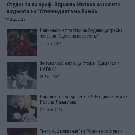
Студенти на проф. Здравко Митков са новите
лауреати на "Стипендията на Ламбо"
18 Дек. 2025
Националният театър на Будапеща грабна
приза на „Сцена на кръстопът”
25 Септ. 2024
Фотоизложба връща Стефан Данаилов в
НАТФИЗ
05 Дек. 2023
Народният театър чества 90-годишнината на
Росица Данаилова
28 Ноем. 2023
Театър „Отражение“ от Торонто гостува в