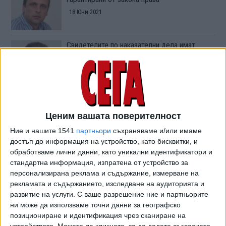
18 Юни 2021
Свидетелите по наказателни дела имат
определени права
06 Ноем. 2020
ЕСПЧ: Прокурорското задържане за 72 часа
трябва да е обжалваемо
Ценим вашата поверителност
20 Окт. 2020
Ние и нашите 1541
партньори
съхраняваме и/или имаме
достъп до информация на устройство, като бисквитки, и
обработваме лични данни, като уникални идентификатори и
И с брак, и без брак родителите имат
стандартна информация, изпратена от устройство за
задължения към децата
персонализирана реклама и съдържание, измерване на
02 Окт. 2020
рекламата и съдържанието, изследване на аудиторията и
развитие на услуги.
С ваше разрешение ние и партньорите
ни може да използваме точни данни за географско
Кирилов посъветва длъжниците да си
позициониране и идентификация чрез сканиране на
научат правата
устройството. Можете да кликнете, за да дадете съгласието