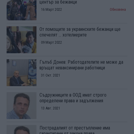
център за бежанци
16 Март 2022
Обновена
От помощите за украинските бежанци ще
спечелят ... хотелиерите
09 Март 2022
Гълъб Донев: Работодателите не може да
връщат неваксинирани работници
31 Окт. 2021
Съдружниците в ООД имат строго
определени права и задължения
13 Авг. 2021
Пострадалият от престъпление има
гарантирани от закона права