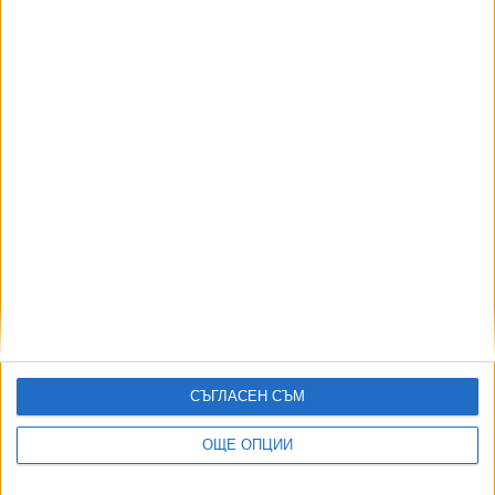
ПОСЛЕ
Разгледай всички
Хавайската Богородица заплака с фентанилови сълзи
СЪГЛАСЕН СЪМ
Видео
Разгледай всички
ОЩЕ ОПЦИИ