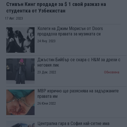
Стивън Кинг продаде за $ 1 свой разказ на
студентка от Узбекистан
17 Авг. 2023
Колеги на Джим Морисън от Doors
продадоха правата за музиката си
24 Яну. 2023
Джъстин Бийбър се скара с H&M за дрехи с
неговия лик
23 Дек. 2022
Обновена
МВР изрично ще разяснява на задържаните
правата им
26 Юни 2022
Централна гара в София най-сетне има