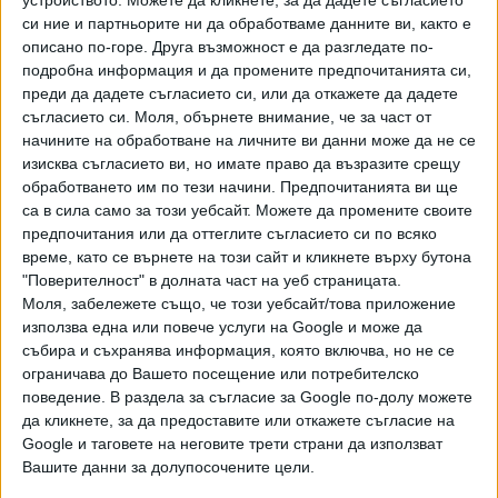
10 Май 2020
Обновена
си ние и партньорите ни да обработваме данните ви, както е
описано по-горе. Друга възможност е да разгледате по-
подробна информация и да промените предпочитанията си,
Русия се скара с Япония за Чебурашка
преди да дадете съгласието си, или да откажете да дадете
съгласието си.
Моля, обърнете внимание, че за част от
28 Апр. 2020
начините на обработване на личните ви данни може да не се
изисква съгласието ви, но имате право да възразите срещу
обработването им по тези начини. Предпочитанията ви ще
са в сила само за този уебсайт. Можете да промените своите
Руска ученичка ще заснеме разказ на
Стивън Кинг срещу $1
предпочитания или да оттеглите съгласието си по всяко
време, като се върнете на този сайт и кликнете върху бутона
11 Февр. 2020
"Поверителност" в долната част на уеб страницата.
Моля, забележете също, че този уебсайт/това приложение
използва една или повече услуги на Google и може да
Бунтовете за вода са последната форма на
събира и съхранява информация, която включва, но не се
съпротива
ограничава до Вашето посещение или потребителско
01 Февр. 2020
поведение. В раздела за съгласие за Google по-долу можете
да кликнете, за да предоставите или откажете съгласие на
Google и таговете на неговите трети страни да използват
Евродепутатите са загрижени за правата на
Вашите данни за долупосочените цели.
гражданите след Брекзит