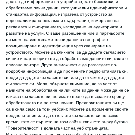
достъп до информация на устройство, като бисквитки, и
18 Май 2021
обработваме лични данни, като уникални идентификатори и
стандартна информация, изпратена от устройство за
персонализирана реклама и съдържание, измерване на
3 месеца затвор и 10 хил. лв. глоба за
рекламата и съдържанието, изследване на аудиторията и
нарушаване на карантината
развитие на услуги.
С ваше разрешение ние и партньорите
02 Окт. 2020
ни може да използваме точни данни за географско
позициониране и идентификация чрез сканиране на
устройството. Можете да кликнете, за да дадете съгласието
Мъж загина с парапланера си край Сопот
си ние и партньорите ни да обработваме данните ви, както е
описано по-горе. Друга възможност е да разгледате по-
19 Юли 2020
подробна информация и да промените предпочитанията си,
преди да дадете съгласието си, или да откажете да дадете
съгласието си.
Моля, обърнете внимание, че за част от
начините на обработване на личните ви данни може да не се
Прострелян мъж е транспортиран във ВМА
изисква съгласието ви, но имате право да възразите срещу
14 Юни 2020
Обновена
обработването им по тези начини. Предпочитанията ви ще
са в сила само за този уебсайт. Можете да промените своите
предпочитания или да оттеглите съгласието си по всяко
време, като се върнете на този сайт и кликнете върху бутона
Кавги за персонал между дюнерджии
"Поверителност" в долната част на уеб страницата.
завършиха със стрелба във Варна
Моля, забележете също, че този уебсайт/това приложение