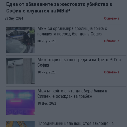
Една от обвинените за жестокото убийство в
София е служител на МВнР
23 Яну. 2024
Обновена
Мъж си организира зрелищна гонка с
полицията посред бял ден в София
30 Яну. 2023
Обновена
Мъж откри огън по сградата на Трето РПУ в
София
10 Яну. 2023
Обновена
Мъжът, който опита да обере банка в
Сливен, е осъждан за грабеж
18 Дек. 2022
Пловдивчанин цяла нощ стоя заклещен в