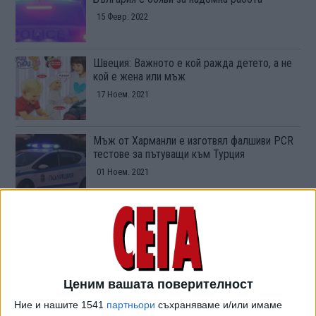
15 Февр. 2022
Швеция: Важното е кой ражда детето, а не
кой е жена или мъж
17 Ноем. 2021
Мъж от Харманли е изготвял фалшиви PCR
тестове за пътуващи към Турция
01 Ноем. 2021
Бизнесмен е обвинен за жестокото
убийство в Бургас
12 Авг. 2021
Обновена
Ценим вашата поверителност
Простреляната в столичното метро жена
Ние и нашите 1541
партньори
съхраняваме и/или имаме
почина