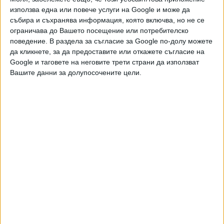
24 Апр. 2020
Обновена
използва една или повече услуги на Google и може да
събира и съхранява информация, която включва, но не се
ограничава до Вашето посещение или потребителско
Карантината се нарушава масово из цялата
поведение. В раздела за съгласие за Google по-долу можете
страна
да кликнете, за да предоставите или откажете съгласие на
20 Март 2020
Обновена
Google и таговете на неговите трети страни да използват
Вашите данни за долупосочените цели.
Четирима получиха шанс за живот след
донорство във Варна
14 Окт. 2019
Мъж бе открит мъртъв в дома си
26 Юни 2019
Пребиха жестоко възрастен мъж за 130
лева
14 Юни 2019