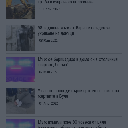
тръба в изправено положение
13 Ноем. 2022
98-годишен мъж от Варна е осъден за
укриване на данъци
08 Юли 2022
Мъж се барикадира в дома си в столичния
квартал „Люлин“
02 Май 2022
У нас се проведе първи протест в памет на
жертвите в Буча
04 Апр. 2022
Мъж измами поне 80 човека от цяла
България с обяви за надомна работа