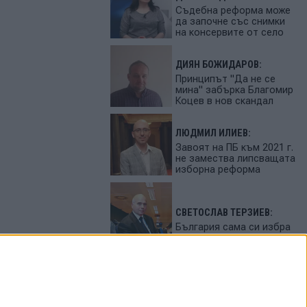
Съдебна реформа може
да започне със снимки
на консервите от село
ДИЯН БОЖИДАРОВ:
Принципът "Да не се
мина" забърка Благомир
Коцев в нов скандал
ЛЮДМИЛ ИЛИЕВ:
Завоят на ПБ към 2021 г.
не замества липсващата
изборна реформа
СВЕТОСЛАВ ТЕРЗИЕВ:
България сама си избра
вредител
ПЕТЬО ЦЕКОВ:
Феновете на Радев
станаха "луди калинки"
от лупингите му