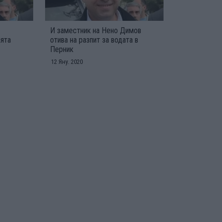
и
И заместник на Нено Димов
ията
отива на разпит за водата в
Перник
12 Яну. 2020