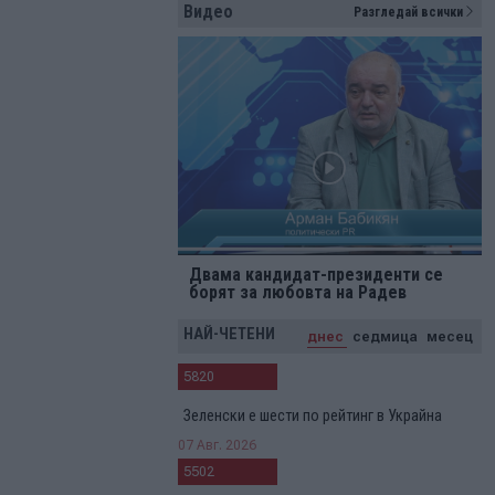
Видео
Разгледай всички
Двама кандидат-президенти се
борят за любовта на Радев
НАЙ-ЧЕТЕНИ
днес
седмица
месец
5820
Зеленски е шести по рейтинг в Украйна
07 Авг. 2026
5502