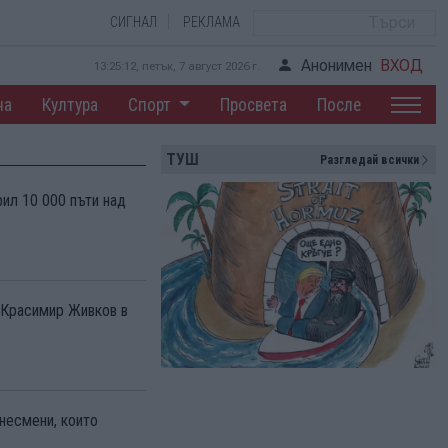
СИГНАЛ
РЕКЛАМА
Анонимен
ВХОД
13:25:13, петък, 7 август 2026 г.
на
Култура
Спорт
Просвета
После
ТУШ
Разгледай всички
рил 10 000 пъти над
 Красимир Живков в
несмени, които