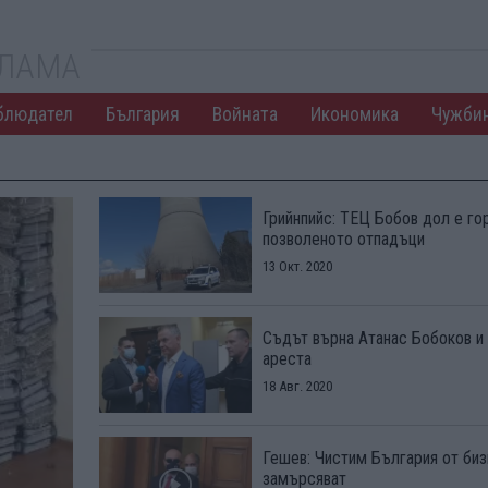
КЛАМА
блюдател
България
Войната
Икономика
Чужби
Грийнпийс: ТЕЦ Бобов дол е го
позволеното отпадъци
13 Окт. 2020
Съдът върна Атанас Бобоков и
ареста
18 Авг. 2020
Гешев: Чистим България от биз
замърсяват