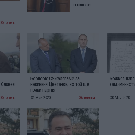
01 Юли 2020
Обновена
Борисов: Съжаляваме за
Божков изплу
 Славея
невинния Цветанов, но той ще
зам.-минист
прави партия
Обновена
31 Май 2020
Обновена
30 Май 2020