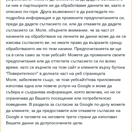
си ние и партньорите ни да обработваме данните ви, както е
описано по-горе. Друга възможност е да разгледате по-
подробна информация и да промените предпочитанията си,
преди да дадете съгласието си, или да откажете да дадете
съгласието си.
Моля, обърнете внимание, че за част от
начините на обработване на личните ви данни може да не се
Хавайската Богородица заплака с фентанилови сълзи
изисква съгласието ви, но имате право да възразите срещу
обработването им по тези начини. Предпочитанията ви ще
Видео
Разгледай всички
са в сила само за този уебсайт. Можете да промените своите
предпочитания или да оттеглите съгласието си по всяко
време, като се върнете на този сайт и кликнете върху бутона
"Поверителност" в долната част на уеб страницата.
Моля, забележете също, че този уебсайт/това приложение
използва една или повече услуги на Google и може да
събира и съхранява информация, която включва, но не се
ограничава до Вашето посещение или потребителско
поведение. В раздела за съгласие за Google по-долу можете
да кликнете, за да предоставите или откажете съгласие на
Google и таговете на неговите трети страни да използват
Вашите данни за долупосочените цели.