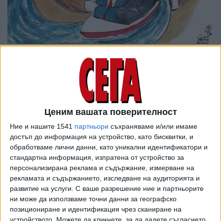
Ценим вашата поверителност
Ние и нашите 1541
партньори
съхраняваме и/или имаме
достъп до информация на устройство, като бисквитки, и
обработваме лични данни, като уникални идентификатори и
стандартна информация, изпратена от устройство за
персонализирана реклама и съдържание, измерване на
рекламата и съдържанието, изследване на аудиторията и
ПОСЛЕ
Разгледай всички
развитие на услуги.
С ваше разрешение ние и партньорите
ни може да използваме точни данни за географско
позициониране и идентификация чрез сканиране на
устройството. Можете да кликнете, за да дадете съгласието