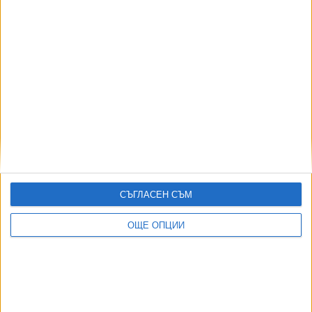
СЪГЛАСЕН СЪМ
ДОРОТЕЯ ДАЧКОВА:
Съдебна реформа може да започне със снимки на консервите от
ОЩЕ ОПЦИИ
село