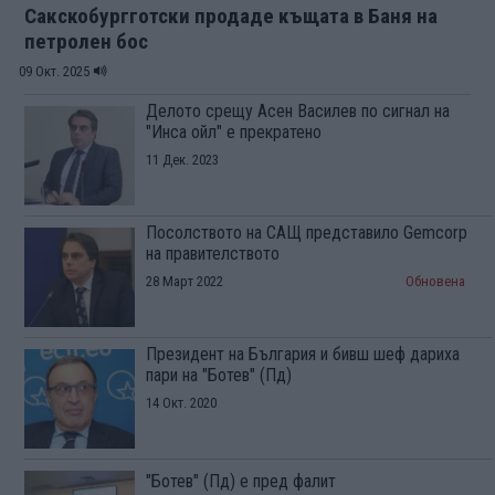
Сакскобургготски продаде къщата в Баня на
петролен бос
09 Окт. 2025
Делото срещу Асен Василев по сигнал на
"Инса ойл" е прекратено
11 Дек. 2023
Посолството на САЩ представило Gemcorp
на правителството
28 Март 2022
Обновена
Президент на България и бивш шеф дариха
пари на "Ботев" (Пд)
14 Окт. 2020
"Ботев" (Пд) е пред фалит