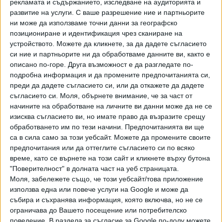
рекламата и съдържанието, изследване на аудиторията и
27 Ноем. 2019
развитие на услуги.
С ваше разрешение ние и партньорите
ни може да използваме точни данни за географско
позициониране и идентификация чрез сканиране на
Фенове на "Ботев" (Пд) искат общината да
устройството. Можете да кликнете, за да дадете съгласието
откаже апорт на клубния стадион
си ние и партньорите ни да обработваме данните ви, както е
22 Ноем. 2019
описано по-горе. Друга възможност е да разгледате по-
подробна информация и да промените предпочитанията си,
преди да дадете съгласието си, или да откажете да дадете
Строежът на стадиона на "Ботев" (Пд) се
съгласието си.
Моля, обърнете внимание, че за част от
оказа предизборен кьорфишек
начините на обработване на личните ви данни може да не се
08 Ноем. 2019
изисква съгласието ви, но имате право да възразите срещу
обработването им по тези начини. Предпочитанията ви ще
са в сила само за този уебсайт. Можете да промените своите
Директор напусна след седмата загуба на
предпочитания или да оттеглите съгласието си по всяко
"Ботев" (Пд)
време, като се върнете на този сайт и кликнете върху бутона
07 Окт. 2019
"Поверителност" в долната част на уеб страницата.
Моля, забележете също, че този уебсайт/това приложение
използва една или повече услуги на Google и може да
В "Ботев" (Пд) ще гадаят бъдещето си до
събира и съхранява информация, която включва, но не се
петък
ограничава до Вашето посещение или потребителско
поведение. В раздела за съгласие за Google по-долу можете
02 Окт. 2019