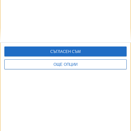
ПОСЛЕ
Разгледай всички
СЪГЛАСЕН СЪМ
ОЩЕ ОПЦИИ
Хавайската Богородица заплака с фентанилови сълзи
Видео
Разгледай всички