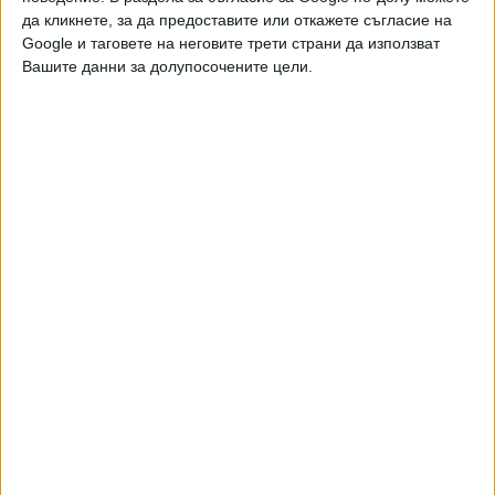
да кликнете, за да предоставите или откажете съгласие на
Google и таговете на неговите трети страни да използват
Вашите данни за долупосочените цели.
Финалът за купата е провокирал теста с
полиграф в "Ботев" (Пд)
17 Септ. 2019
В "Ботев" (Пд) също минаха детектор на
лъжата
11 Септ. 2019
Борисов обеща помощ за стадионите на
"Ботев" и "Локо" в Пловдив
28 Авг. 2019
Кметът на Пловдив: Стадионът на "Ботев"
ще е на загуба
23 Авг. 2019