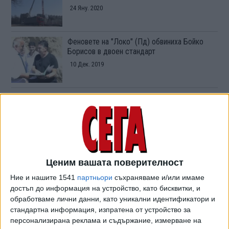
24 Яну. 2020
Феновете на "Локо" (Пд) обвиниха Бойко
Борисов в двоен стандарт
10 Дек. 2019
Цветан Василев призова феновете на
"Ботев" (Пд) на битка с "шайката"
29 Ноем. 2019
Цв. Василев призова феновете на "Ботев" на
Ценим вашата поверителност
битка с "шайката" (видео)
28 Ноем. 2019
Обновена
Ние и нашите 1541
партньори
съхраняваме и/или имаме
достъп до информация на устройство, като бисквитки, и
обработваме лични данни, като уникални идентификатори и
стандартна информация, изпратена от устройство за
Фенове на "Ботев" (Пд) готвят шествие до
София заради стадиона си
персонализирана реклама и съдържание, измерване на