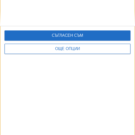
Президентът на БФС защити опрощаването на
199 467 евро на "Лудогорец"
27 Юли 2026
СЪГЛАСЕН СЪМ
ОЩЕ ОПЦИИ
Още по темата
ОЩЕ НОВИНИ ОТ СПОРТ
Четвърта българска шахматистка в историята стана
международен майстор
04 Авг. 2026
Клубна легенда напусна ЦСКА, обиден на
ръководството
03 Авг. 2026