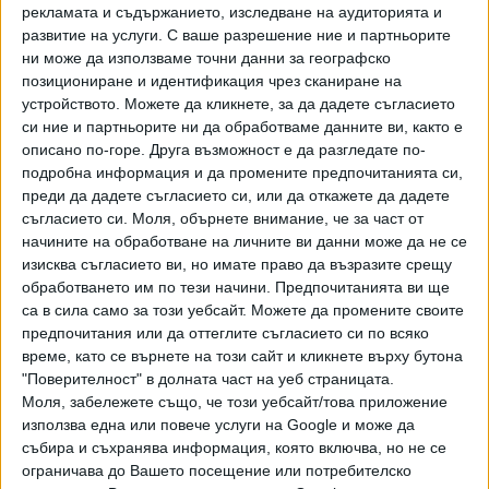
ситуация.
рекламата и съдържанието, изследване на аудиторията и
развитие на услуги.
С ваше разрешение ние и партньорите
"Целият феномен футбол се крепи на неразривната
ни може да използваме точни данни за географско
връзка между клубове и фенове. Не знам с какъв акъл
позициониране и идентификация чрез сканиране на
забраняваш на феновете да гледат националния отбор на
устройството. Можете да кликнете, за да дадете съгласието
живо. Настоявам хората да не бъдат ограничавани. Не
си ние и партньорите ни да обработваме данните ви, както е
описано по-горе. Друга възможност е да разгледате по-
може да бъдат затваряни стадионите. Трибуните са
подробна информация и да промените предпочитанията си,
направени за привържениците. Вместо да се чудим как
преди да дадете съгласието си, или да откажете да дадете
да напълним стадионите, ние ги затваряме. Това е
съгласието си.
Моля, обърнете внимание, че за част от
абсурдно и няма как да стане. Ние държим да се намери
начините на обработване на личните ви данни може да не се
решение. Двете страни трябва да седнат и да
изисква съгласието ви, но имате право да възразите срещу
разговарят.
Когато има такива проблеми, най-
обработването им по тези начини. Предпочитанията ви ще
вероятно управлението на БФС не е добро
. Ако вие
са в сила само за този уебсайт. Можете да промените своите
предпочитания или да оттеглите съгласието си по всяко
сте добър управник, няма причина да се налагат такива
време, като се върнете на този сайт и кликнете върху бутона
мерки. Моята информация е, че унгарската държава не е
"Поверителност" в долната част на уеб страницата.
доволна от това, че мачът ще се играе без публика. За
Моля, забележете също, че този уебсайт/това приложение
мен това не е решение. Настояваме БФС да намери
използва една или повече услуги на Google и може да
решение на този проблем", каза Димитър Илиев пред
събира и съхранява информация, която включва, но не се
БНТ.
ограничава до Вашето посещение или потребителско