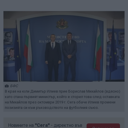
БФС
В края на юли Димитър Илиев прие Борислав Михайлов (вдясно)
като стана първият министър, който е сторил това след оставката
на Михайлов през октомври 2019 г. Сега обаче Илиев промени
позизията си към ръководството на футболния съюз.
Новините на
"Сега"
- директно във