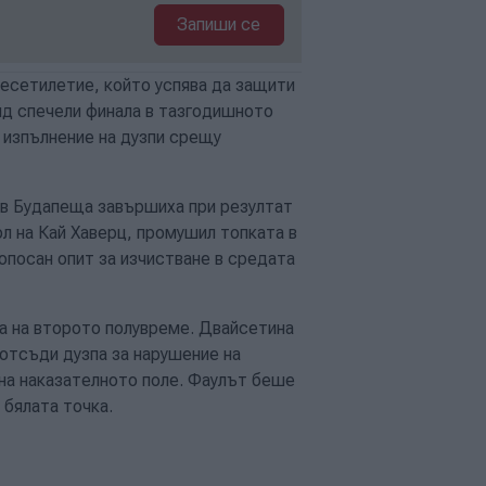
Запиши се
десетилетие, който успява да защити
нд спечели финала в тазгодишното
д изпълнение на дузпи срещу
 в Будапеща завършиха при резултат
ол на Кай Хаверц, промушил топката в
опосан опит за изчистване в средата
а на второто полувреме. Двайсетина
отсъди дузпа за нарушение на
на наказателното поле. Фаулът беше
 бялата точка.