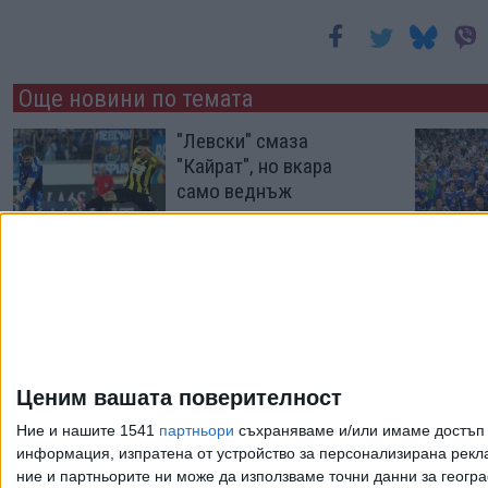
Още новини по темата
"Левски" смаза
"Кайрат", но вкара
само веднъж
04 Авг. 2026
"Левски" продължи с
голямо треперене
напред към
Шампионската лига
Ценим вашата поверителност
29 Юли 2026
Ние и нашите 1541
партньори
съхраняваме и/или имаме достъп д
информация, изпратена от устройство за персонализирана рекла
ние и партньорите ни може да използваме точни данни за геогра