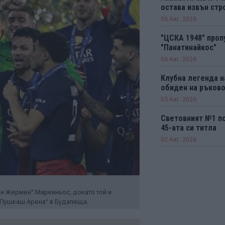
остава извън стро
06 Авг. 2026
"ЦСКА 1948" проп
"Панатинайкос"
06 Авг. 2026
Клубна легенда н
обиден на ръков
03 Авг. 2026
Световният №1 п
45-ата си титла
02 Авг. 2026
ен Жермен" Маркиньос, докато той и
 "Пушкаш Арена" в Будапеща.