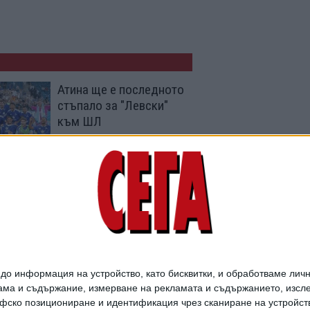
Атина ще е последното
стъпало за "Левски"
към ШЛ
03 Авг. 2026
"Левски" пречупи
шампиона на Румъния
в първия мач
22 Юли 2026
о информация на устройство, като бисквитки, и обработваме личн
ма и съдържание, измерване на рекламата и съдържанието, изслед
фско позициониране и идентификация чрез сканиране на устройство