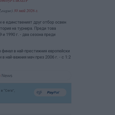
r.com/oyFUIRSZcP
League)
30 май 2026 г.
 е единственият друг отбор освен
тория на турнира. Преди това
 и 1990 г. - два сезона преди
н финал в най-престижния европейски
в най-важния мач през 2006 г. - с 1:2
в “Сега”,