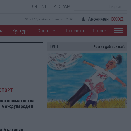
СИГНАЛ
РЕКЛАМА
Анонимен
ВХОД
21:27:14, събота, 8 август 2026 г.
на
Култура
Спорт
Просвета
После
ТУШ
Разгледай всички
СПОРТ
ска шахматистка
на международен
а България