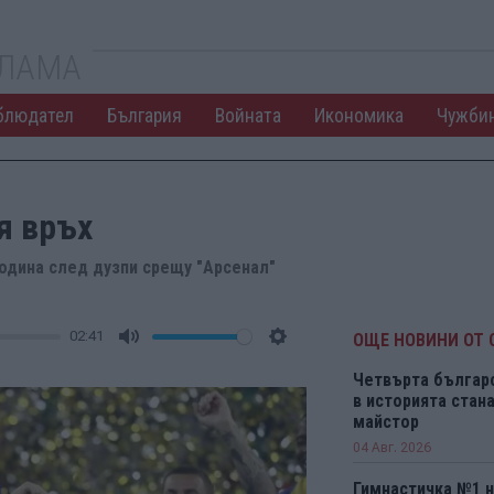
КЛАМА
блюдател
България
Войната
Икономика
Чужби
я връх
одина след дузпи срещу "Арсенал"
02:41
ОЩЕ НОВИНИ ОТ 
Mute
Settings
Четвърта българ
в историята ста
майстор
04 Авг. 2026
Гимнастичка №1 н