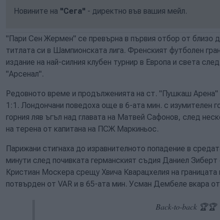
Новините на
"Сега"
- директно във вашия мейл.
"Пари Сен Жермен" се превърна в първия отбор от близо 
титлата си в Шампионската лига. Френският футболен гра
издание на най-силния клубен турнир в Европа и света сле
"Арсенал".
Редовното време и продълженията на ст. "Пушкаш Арена"
1:1. Лондончани поведоха още в 6-ата мин. с изумителен г
горния ляв ъгъл над главата на Матвей Сафонов, след неск
на терена от капитана на ПСЖ Маркиньос.
Парижани стигнаха до изравнителното попадение в средат
минути след почивката германският съдия Даниел Зиберт 
Кристиан Москера срещу Хвича Кварацхелия на границата 
потвърден от VAR и в 65-ата мин. Усман Дембеле вкара от
Back-to-back 🏆🏆