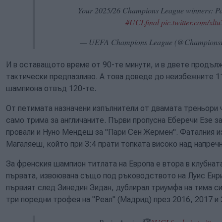
Your 2025/26 Champions League winners: Pa
#UCLfinal
pic.twitter.com/x
— UEFA Champions League (@Champions
И в оставащото време от 90-те минути, и в двете продълж
тактически предпазливо. А това доведе до неизбежните 1
шампиона отвъд 120-те.
От петимата назначени изпълнители от двамата треньори 
само трима за англичаните. Първи пропусна Еберечи Езе за
провали и Нуно Мендеш за "Пари Сен Жермен". Фаталния 
Магаляеш, който при 3:4 прати топката високо над напречн
За френския шампион титлата на Европа е втора в клубнат
първата, извоювана също под ръководството на Луис Енри
първият след Зинедин Зидан, дублирал триумфа на тима с
три поредни трофея на "Реал" (Мадрид) през 2016, 2017 и 