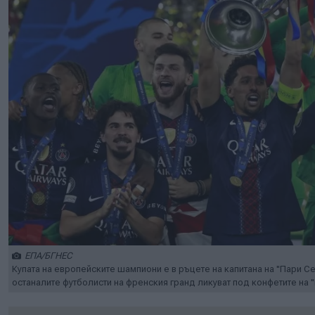
ЕПА/БГНЕС
Купата на европейските шампиони е в ръцете на капитана на "Пари С
останалите футболисти на френския гранд ликуват под конфетите на