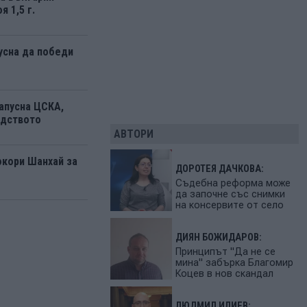
я 1,5 г.
усна да победи
апусна ЦСКА,
одството
АВТОРИ
окори Шанхай за
ДОРОТЕЯ ДАЧКОВА:
Съдебна реформа може
да започне със снимки
на консервите от село
ДИЯН БОЖИДАРОВ:
Принципът "Да не се
мина" забърка Благомир
Коцев в нов скандал
ЛЮДМИЛ ИЛИЕВ: