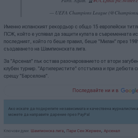
Paris. Again. 🏆
#UCLfinal
pic.twitte
— UEFA Champions League (@Champions
Именно испанският рекордьор с общо 15 европейски титли
ПСЖ, който е успявал да защити купата в съвременната ис
последният, който го беше правил, беше "Милан" през 1989
създаването на Шампионската лига.
За "Арсенал" пък остава разочарованието от втори загубе
клубен турнир. "Артилеристите" отстъпиха и при дебюта си 
срещу "Барселона".
Последвайте ни и в
Ако искате да подкрепите независимата и качествена журналистика 
можете да направите дарение през PayPal
,
,
Ключови думи:
Шампионска лига
Пари Сен Жермен
Арсенал