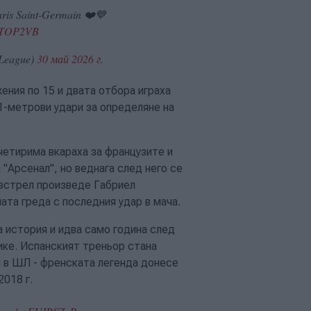
ris Saint-Germain ❤️💙
ltuTOP2VB
League)
30 май 2026 г.
ения по 15 и двата отбора играха
1-метрови удари за определяне на
четирима вкараха за французите и
 "Арсенал", но веднага след него се
изстрел произведе Габриел
ата греда с последния удар в мача.
а история и идва само година след
ке. Испанският треньор стана
и в ШЛ - френската легенда донесе
2018 г.