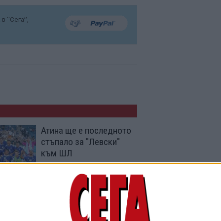
в “Сега”,
Атина ще е последното
стъпало за "Левски"
към ШЛ
03 Авг. 2026
"Левски" пречупи
шампиона на Румъния