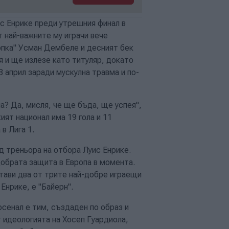
ис Енрике преди утрешния финал в
 най-важните му играчи вече
опка" Усман Дембеле и десният бек
 и ще излезе като титуляр, докато
28 април заради мускулна травма и по-
? Да, мисля, че ще бъда, ще успея",
ят национал има 19 гола и 11
в Лига 1.
 треньора на отбора Луис Енрике.
обрата защита в Европа в момента.
тави два от трите най-добре играещи
Енрике, е "Байерн".
сенал е тим, създаден по образ и
 идеологията на Хосеп Гуардиола,