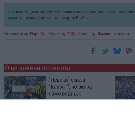
Ако искате да подкрепите независимата и качествена журналистика 
можете да направите дарение през PayPal
,
,
,
Ключови думи:
Пари Сен Жермен
ПСЖ
Арсенал
Шампионска лига
Още новини по темата
"Левски" смаза
"Кайрат", но вкара
само веднъж
04 Авг. 2026
"Левски" продължи с
голямо треперене