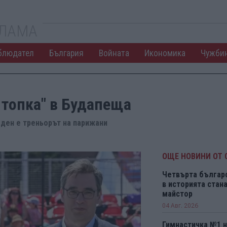
КЛАМА
блюдател
България
Войната
Икономика
Чужби
 топка" в Будапеща
еден е треньорът на парижани
ОЩЕ НОВИНИ ОТ 
Четвърта българ
в историята ста
майстор
04 Авг. 2026
Гимнастичка №1 н