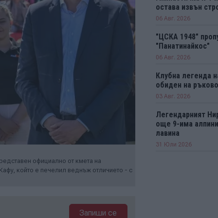
остава извън стро
06 Авг. 2026
"ЦСКА 1948" проп
"Панатинайкос"
06 Авг. 2026
Клубна легенда н
обиден на ръков
03 Авг. 2026
Легендарният Ни
още 9-има алпини
лавина
31 Юли 2026
редставен официално от кмета на
Кафу, който е печелил веднъж отличието - с
Запиши се