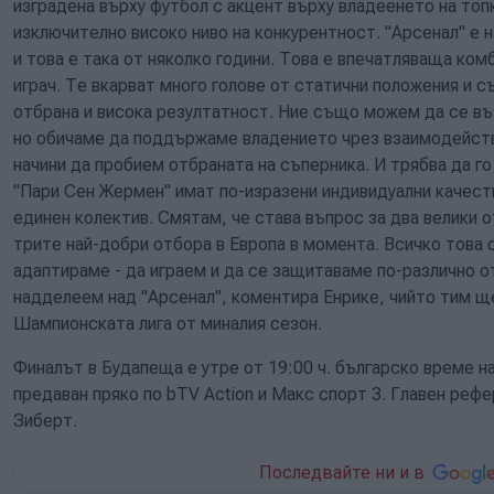
изградена върху футбол с акцент върху владеенето на то
изключително високо ниво на конкурентност. "Арсенал" е 
и това е така от няколко години. Това е впечатляваща ком
играч. Те вкарват много голове от статични положения и 
отбрана и висока резултатност. Ние също можем да се въ
но обичаме да поддържаме владението чрез взаимодейств
начини да пробием отбраната на съперника. И трябва да г
"Пари Сен Жермен" имат по-изразени индивидуални качест
единен колектив. Смятам, че става въпрос за два велики о
трите най-добри отбора в Европа в момента. Всичко това 
адаптираме - да играем и да се защитаваме по-различно о
надделеем над "Арсенал", коментира Енрике, чийто тим щ
Шампионската лига от миналия сезон.
Финалът в Будапеща е утре от 19:00 ч. българско време н
предаван пряко по bTV Action и Макс спорт 3. Главен ре
Зиберт.
Последвайте ни и в