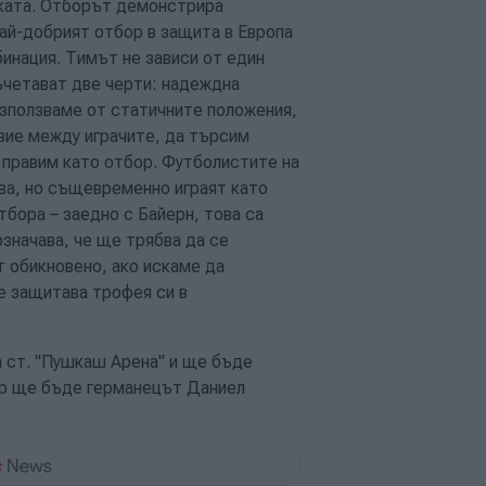
пката. Отборът демонстрира
най-добрият отбор в защита в Европа
бинация. Тимът не зависи от един
съчетават две черти: надеждна
зползваме от статичните положения,
ие между играчите, да търсим
о правим като отбор. Футболистите на
ва, но същевременно играят като
тбора – заедно с Байерн, това са
означава, че ще трябва да се
т обикновено, ако искаме да
е защитава трофея си в
а ст. "Пушкаш Арена" и ще бъде
фер ще бъде германецът Даниел