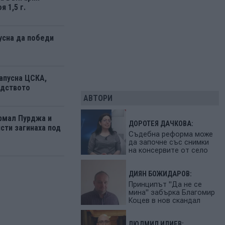
я 1,5 г.
усна да победи
апусна ЦСКА,
одството
АВТОРИ
рмал Пурджа и
ДОРОТЕЯ ДАЧКОВА:
сти загинаха под
Съдебна реформа може
да започне със снимки
на консервите от село
ДИЯН БОЖИДАРОВ:
Принципът "Да не се
мина" забърка Благомир
Коцев в нов скандал
ЛЮДМИЛ ИЛИЕВ: