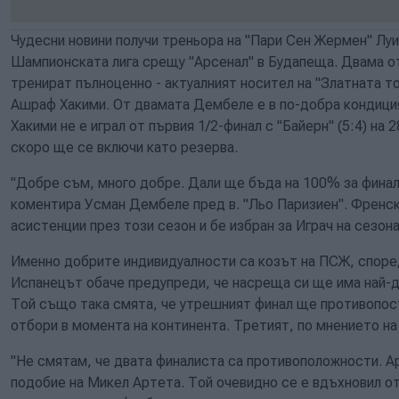
Чудесни новини получи треньора на "Пари Сен Жермен" Лу
Шампионската лига срещу "Арсенал" в Будапеща. Двама от
тренират пълноценно - актуалният носител на "Златната т
Ашраф Хакими. От двамата Дембеле е в по-добра кондиция
Хакими не е играл от първия 1/2-финал с "Байерн" (5:4) на 
скоро ще се включи като резерва.
"Добре съм, много добре. Дали ще бъда на 100% за финала
коментира Усман Дембеле пред в. "Льо Паризиен". Френски
асистенции през този сезон и бе избран за Играч на сезона 
Именно добрите индивидуалности са козът на ПСЖ, според
Испанецът обаче предупреди, че насреща си ще има най-д
Той също така смята, че утрешният финал ще противопос
отбори в момента на континента. Третият, по мнението на 
"Не смятам, че двата финалиста са противоположности. Ар
подобие на Микел Артета. Той очевидно се е вдъхновил от