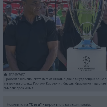
ЕПА/БГНЕС
Трофеят в Шампионската лига от няколко дни е в Будапеща и беше п
унгарската столица Гергели Карачони и бившия бразилски национал 
"Милан" през 2007 г.
Новините на
"Сега"
- директно във вашия мейл.