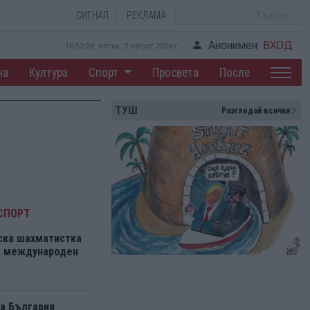
СИГНАЛ
РЕКЛАМА
Анонимен
ВХОД
16:52:04, петък, 7 август 2026 г.
на
Култура
Спорт
Просвета
После
ТУШ
Разгледай всички
СПОРТ
ска шахматистка
на международен
а България