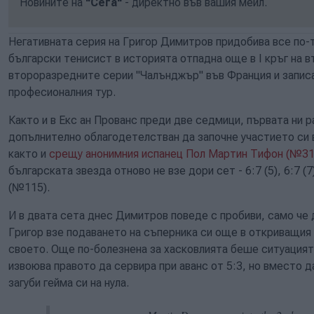
Новините на
"Сега"
- директно във вашия мейл.
Негативната серия на Григор Димитров придобива все по-
български тенисист в историята отпадна още в I кръг на 
второразредните серии "Чалънджър" във Франция и записа
професионалния тур.
Както и в Екс ан Прованс преди две седмици, първата ни 
допълнително облагодетелстван да започне участието си 
както и
срещу анонимния испанец Пол Мартин Тифон (№312
българската звезда отново не взе дори сет - 6:7 (5), 6:7
(№115).
И в двата сета днес Димитров поведе с пробиви, само че
Григор взе подаването на съперника си още в откриващия 
своето. Още по-болезнена за хасковлията беше ситуацията
извоюва правото да сервира при аванс от 5:3, но вместо д
загуби гейма си на нула.