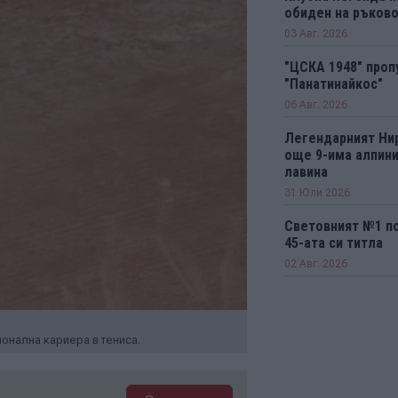
обиден на ръков
03 Авг. 2026
"ЦСКА 1948" проп
"Панатинайкос"
06 Авг. 2026
Легендарният Ни
още 9-има алпини
лавина
31 Юли 2026
Световният №1 п
45-ата си титла
02 Авг. 2026
онална кариера в тениса.