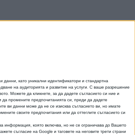
и данни, като уникални идентификатори и стандартна
ване на аудиторията и развитие на услуги.
С ваше разрешение
то. Можете да кликнете, за да дадете съгласието си ние и
и да промените предпочитанията си, преди да дадете
ите ви данни може да не се изисква съгласието ви, но имате
омените своите предпочитания или да оттеглите съгласието си
ва информация, която включва, но не се ограничава до Вашето
рично писмено разрешение на СЕГА АД
ажете съгласие на Google и таговете на неговите трети страни