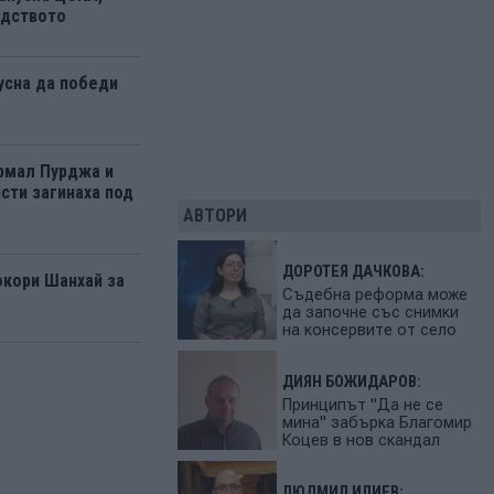
одството
усна да победи
рмал Пурджа и
сти загинаха под
АВТОРИ
ДОРОТЕЯ ДАЧКОВА:
окори Шанхай за
Съдебна реформа може
да започне със снимки
на консервите от село
ДИЯН БОЖИДАРОВ:
Принципът "Да не се
мина" забърка Благомир
Коцев в нов скандал
ЛЮДМИЛ ИЛИЕВ: