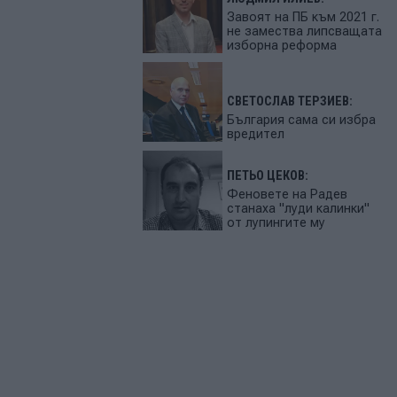
Завоят на ПБ към 2021 г.
не замества липсващата
изборна реформа
СВЕТОСЛАВ ТЕРЗИЕВ:
България сама си избра
вредител
ПЕТЬО ЦЕКОВ:
Феновете на Радев
станаха "луди калинки"
от лупингите му