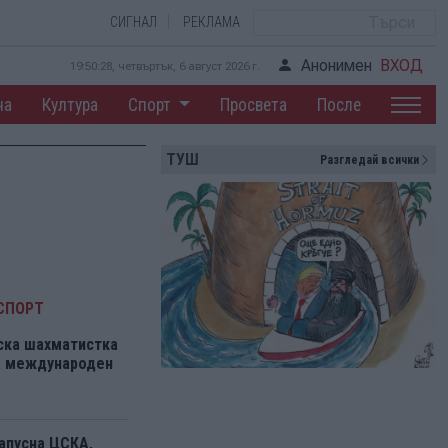
СИГНАЛ
РЕКЛАМА
Анонимен
ВХОД
19:50:29, четвъртък, 6 август 2026 г.
на
Култура
Спорт
Просвета
После
ТУШ
Разгледай всички
СПОРТ
ска шахматистка
на международен
апусна ЦСКА,