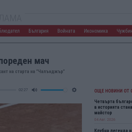
КЛАМА
блюдател
България
Войната
Икономика
Чужби
 пореден мач
кант на старта на "Чалънджър"
02:27
ОЩЕ НОВИНИ ОТ 
Mute
Settings
Четвърта българ
в историята ста
майстор
04 Авг. 2026
Клубна легенда н