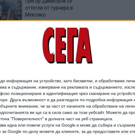
Григор Димитров се
оттегли от турнира в
Мексико
28 Юли 2026
Португалец спря
Григор Димитров на
1/8-финал
15 Юли 2026
о информация на устройство, като бисквитки, и обработваме личн
ма и съдържание, измерване на рекламата и съдържанието, изслед
фско позициониране и идентификация чрез сканиране на устройство
-горе. Друга възможност е да разгледате по-подробна информация 
бърнете внимание, че за част от начините на обработване на личн
дпочитанията ви ще са в сила само за този уебсайт. Можете да пр
утона "Поверителност" в долната част на уеб страницата.
зва една или повече услуги на Google и може да събира и съхраня
дането на цели или части от текста или изображенията става след из
за Google по-долу можете да кликнете, за да предоставите или отк