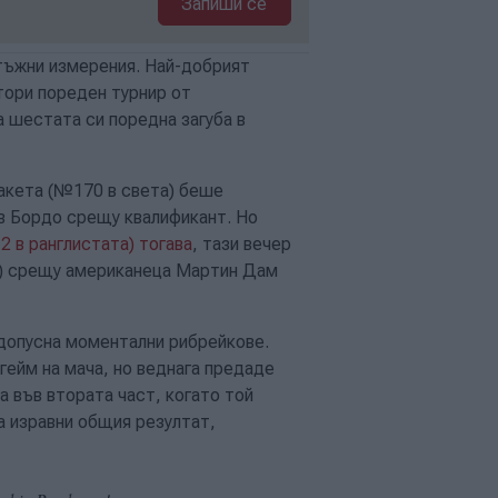
Запиши се
тъжни измерения. Най-добрият
втори пореден турнир от
 шестата си поредна загуба в
ракета (№170 в света) беше
в Бордо срещу квалификант. Но
 в ранглистата) тогава
, тази вечер
 (7) срещу американеца Мартин Дам
 допусна моментални рибрейкове.
гейм на мача, но веднага предаде
 във втората част, когато той
а изравни общия резултат,