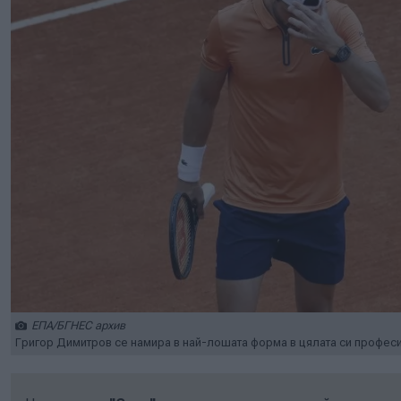
ЕПА/БГНЕС архив
Григор Димитров се намира в най-лошата форма в цялата си професи