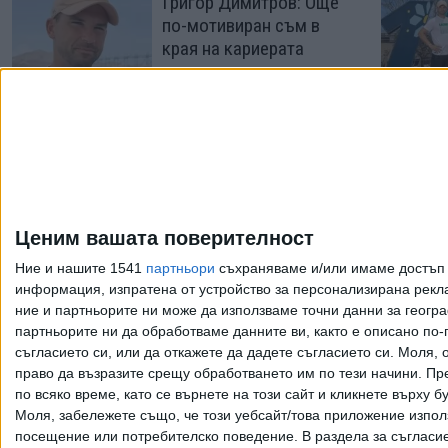
Григор Димитров: Още
по-мотивиран съм в
края на кариерата
31 Юли 2026
Григор Димитров
започва в Лос Кабос
срещу сензация от
"Ролан Гарос"
Ценим вашата поверителност
26 Юли 2026
Ние и нашите 1541
партньори
съхраняваме и/или имаме достъп д
информация, изпратена от устройство за персонализирана рекла
ние и партньорите ни може да използваме точни данни за геогра
Още по темата
партньорите ни да обработваме данните ви, както е описано по
съгласието си, или да откажете да дадете съгласието си.
Моля, о
право да възразите срещу обработването им по тези начини. Пре
по всяко време, като се върнете на този сайт и кликнете върху б
Моля, забележете също, че този уебсайт/това приложение изпол
Всички права запазени. Възпроизвеж
посещение или потребителско поведение. В раздела за съгласие 