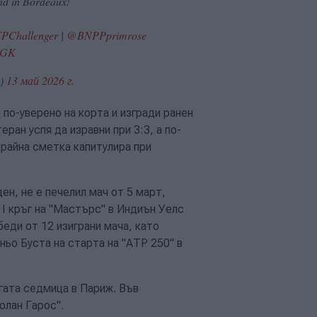
nd in Bordeaux!
PChallenger
|
@BNPPprimrose
GiGK
r)
13 май 2026 г.
по-уверено на корта и изгради ранен
еран успя да изравни при 3:3, а по-
крайна сметка капитулира при
ен, не е печелил мач от 5 март,
 I кръг на "Мастърс" в Индиън Уелс
еди от 12 изиграни мача, като
ньо Буста на старта на "АТР 250" в
ата седмица в Париж. Във
олан Гарос".