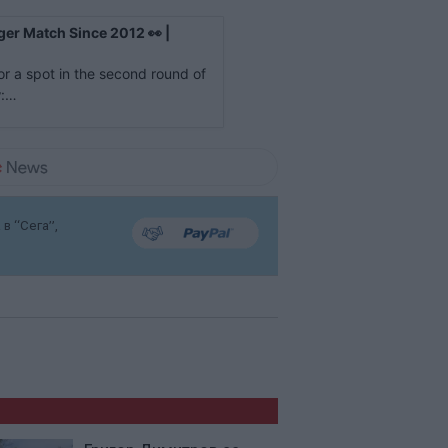
er Match Since 2012 👀 |
r a spot in the second round of
:
ttp://www...
в “Сега”,