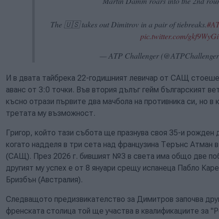
Martin Damm roars into the 2nd rou
The 🇺🇸 takes out Dimitrov in a pair of tiebreaks.
#AT
pic.twitter.com/gkf9Wy
— ATP Challenger (@ATPChallenge
И в двата тайбрека 22-годишният левичар от САЩ стоеше 
аванс от 3:0 точки. Във втория дълъг гейм българският вет
късно отрази първите два мачбола на противника си, но в 
третата му възможност.
Григор, който тази събота ще празнува своя 35-и рожден д
когато надделя в три сета над французина Терънс Атман в
(САЩ). През 2026 г. бившият №3 в света има общо две поб
другият му успех е от 8 януари срещу испанеца Пабло Каре
Бризбън (Австралия).
Следващото предизвикателство за Димитров започва друг
френската столица той ще участва в квалификациите за "Р