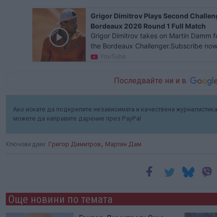
Grigor Dimitrov Plays Second Challeng
Bordeaux 2026 Round 1 Full Match
Grigor Dimitrov takes on Martin Damm fo
the Bordeaux Challenger.Subscribe now
https://tinyurl.com/4jz93vm6Website: h
YouTube
Последвайте ни и в
Ако искате да подкрепите независимата и качествена журналистика 
можете да направите дарение през PayPal
,
Ключови думи:
Григор Димитров
Мартин Дам
Още новини по темата